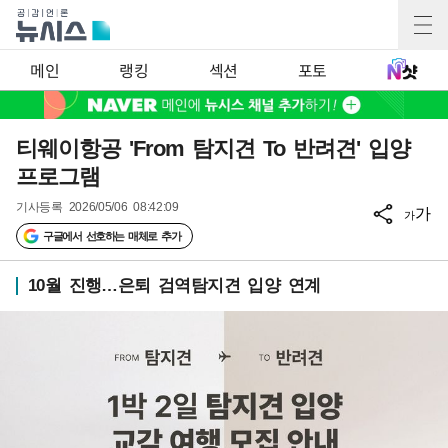
메인
랭킹
섹션
포토
티웨이항공 'From 탐지견 To 반려견' 입양
프로그램
기사등록
2026/05/06 08:42:09
가
가
구글에서 선호하는 매체로 추가
10월 진행…은퇴 검역탐지견 입양 연계