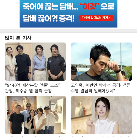
많이 본 기사
''9440억 재산분할 앞둔' 노소영
고영욱, 이번엔 박하선 공격…"류
관장, 최수종 옆 깜짝 근황
수영 열심히 일해야겠네"