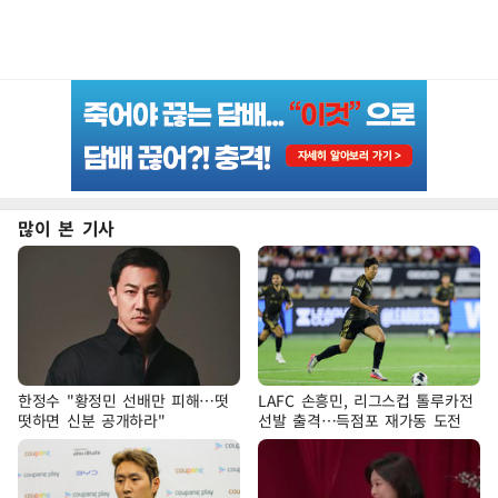
많이 본 기사
한정수 "황정민 선배만 피해…떳
LAFC 손흥민, 리그스컵 톨루카전
떳하면 신분 공개하라"
선발 출격…득점포 재가동 도전