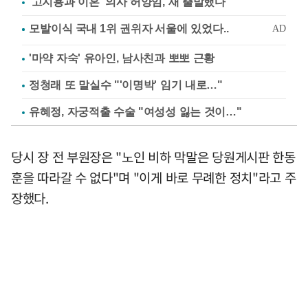
'고지용과 이혼' 의사 허양임, 새 출발했다
'마약 자숙' 유아인, 남사친과 뽀뽀 근황
정청래 또 말실수 "'이명박' 임기 내로…"
유혜정, 자궁적출 수술 "여성성 잃는 것이…"
당시 장 전 부원장은 "노인 비하 막말은 당원게시판 한동
훈을 따라갈 수 없다"며 "이게 바로 무례한 정치"라고 주
장했다.