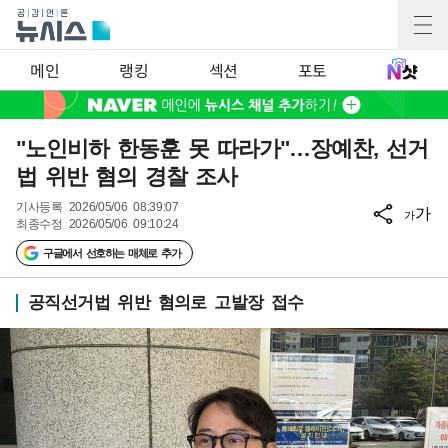
메인
랭킹
섹션
포토
"노인비하 한동훈 못 따라가"…장예찬, 선거
법 위반 혐의 경찰 조사
기사등록
2026/05/06 08:39:07
가
가
최종수정
2026/05/06 09:10:24
구글에서 선호하는 매체로 추가
공직선거법 위반 혐의로 고발장 접수