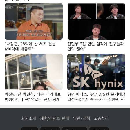
"서장훈, 28억에 산 서초 건물
전현무 "전 연인 집착에 친구들과
450억에 매물로"
연락 끊어"
박찬민 딸 박민하, 배우·국가대표
SK하이닉스, 주당 375원 분기배당
병행하더니…여유로운 근황 공개
결정…3분기 중 추가 주주환원 발
표
회사소개
제휴/컨텐츠 판매
약관·정책
고충처리