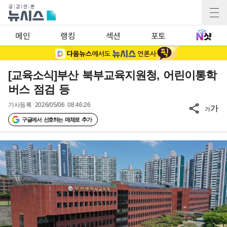
메인
랭킹
섹션
포토
[교육소식]부산 북부교육지원청, 어린이통학
버스 점검 등
기사등록
2026/05/06 08:46:26
가
가
구글에서 선호하는 매체로 추가