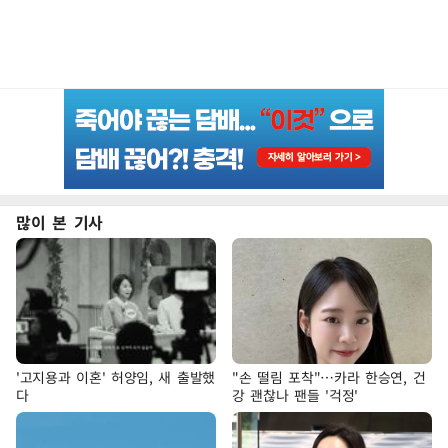
많이 본 기사
'고지용과 이혼' 허양임, 새 출발했
"손 떨림 포착"…카라 한승연, 건
다
강 괜찮나 팬들 '걱정'