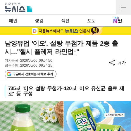
메인
랭킹
섹션
포토
남양유업 '이오', 설탕 무첨가 제품 2종 출
시…"헬시 플레저 라인업↑"
기사등록
2026/05/06 09:04:50
가
가
최종수정
2026/05/06 09:34:25
구글에서 선호하는 매체로 추가
735㎖ '이오 설탕 무첨가'·120㎖ '이오 유산균 음료 제
로' 등 구성