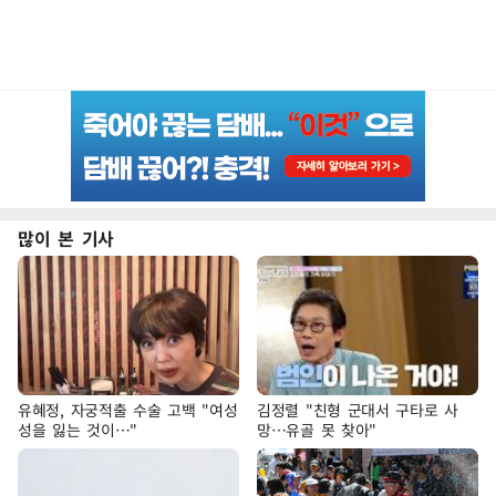
많이 본 기사
유혜정, 자궁적출 수술 고백 "여성
김정렬 "친형 군대서 구타로 사
성을 잃는 것이…"
망…유골 못 찾아"