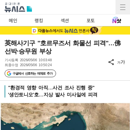
메인
랭킹
섹션
포토
英해사기구 "호르무즈서 화물선 피격"…佛
선박·승무원 부상
기사등록
2026/05/06 10:03:48
가
가
최종수정
2026/05/06 10:50:24
구글에서 선호하는 매체로 추가
"환경적 영향 아직…사건 조사 진행 중"
'생안토니오'호…지상 발사 미사일에 피격