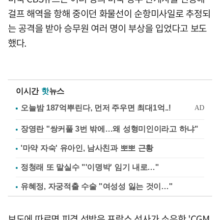
걸프 해역을 항해 중이던 화물선이 순항미사일로 추정되
는 공격을 받아 승무원 여러 명이 부상을 입었다고 보도
했다.
이시간
핫
뉴스
장영란 "쌍커풀 3번 밖에…왜 성형미인이라고 하냐"
'마약 자숙' 유아인, 남사친과 뽀뽀 근황
정청래 또 말실수 "'이명박' 임기 내로…"
유혜정, 자궁적출 수술 "여성성 잃는 것이…"
보도에 따르면 피격 선박은 프랑스 선사가 소유한 'CGM