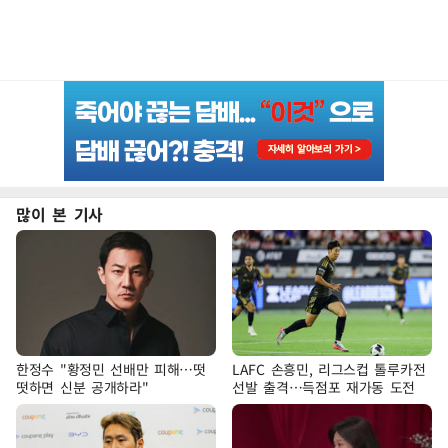
많이 본 기사
한정수 "황정민 선배만 피해…떳
LAFC 손흥민, 리그스컵 톨루카전
떳하면 신분 공개하라"
선발 출격…득점포 재가동 도전