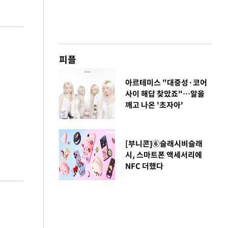
피플
아르테미스 "대중성·코어
사이 해답 찾았죠"…알을
깨고 나온 '초자아'
[부니콘]⑥슬래시비슬래
시, 스마트폰 액세서리에
NFC 더했다