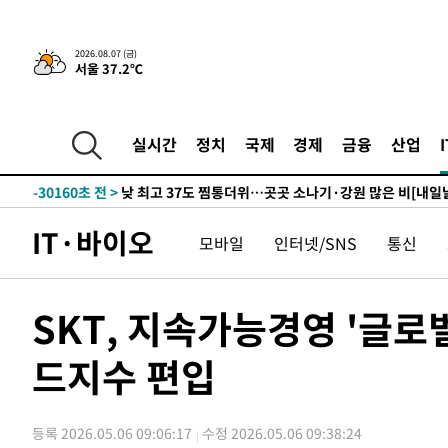
-4396초 전 >
민주 콩고 에볼라환자 4천명 돌파, 4053명 발생 1850명 
2026.08.07 (금)
서울 37.2℃
-32262초 전 >
"낮 기온 소폭 하락"…수도권 폭염중대경보, 폭염경보로
-32226초 전 >
[속보]이 대통령, '호우피해' 안동·의성 관할 4개 면 특
선포
-32189초 전 >
[단독]중수청 지원 검사들, 정원 초과 시 낮은 계급 임용
실시간
정치
국제
경제
금융
산업
갈 수도
-30160초 전 >
낮 최고 37도 찜통더위…곳곳 소나기·강원 많은 비[내일
-28466초 전 >
SK하이닉스, 용인·청주 팹에 54조 투자…"AI 메모리 수
응"
-25322초 전 >
여자배구 이재영·이다영 자매, 아제르바이잔 투란VC 입
IT·바이오
모바일
인터넷/SNS
통신
-24575초 전 >
외국인 심판 성 접대 7경기 들여다보니…한국 축구 '5승 2
-24309초 전 >
[속보]코스닥, 2.86포인트(0.36%) 내린 798.81마감
-24262초 전 >
[속보]코스피, 6200선 약보합…0.60% 내린 6258.77에
SKT, 지속가능경영 '글로벌
-24242초 전 >
[속보]원·달러 환율, 7.7원 내린 1416.1원 마감
드지수 편입
-24131초 전 >
[속보] 노원서 40.1도 관측…서울, 2018년 이후 첫 40도
-21221초 전 >
[속보]종합특검, '계엄 수용공간 확보' 신용해 前교정본
-20094초 전 >
외신들도 주목한 韓축구 파문…"국민적 공분에 수사 재개
등록 2026.05.06 09:06:17
수정 2026.05.06 09:38:24
-20065초 전 >
11시간 압수수색에 성접대 파문까지…'쑥대밭' 된 축구