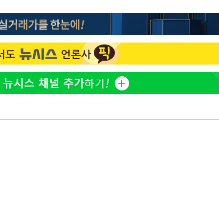
"서장훈, 28억에 산 서초 
1
450억에 매물로"
부장 기소
전현무 "전 연인 집착에 
2
"
협회
"여군 지원 막힌 UDT 훈
3
 교수…이
다"…707 출신 女유튜버 
 절차 개시
박찬민 딸 박민하, 배우
4
액
니…여유로운 근황 공개
"한강수영장, 문신 노출 이
5
"출입 막는 건 명백한 차별
사망
[속보]SK하이닉스, 주당 3
6
당…"3분기 중 주주환원 
구윤철 "실거주 30억 이
7
세 모두 완화"