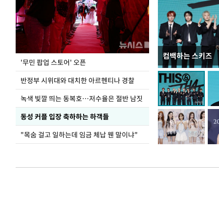
컴백하는 스키즈
지석천 뒤덮은 
'무민 팝업 스토어' 오픈
반정부 시위대와 대치한 아르헨티나 경찰
녹색 빛깔 띄는 동복호…저수율은 절반 남짓
동성 커플 입장 축하하는 하객들
"목숨 걸고 일하는데 임금 체납 웬 말이냐"