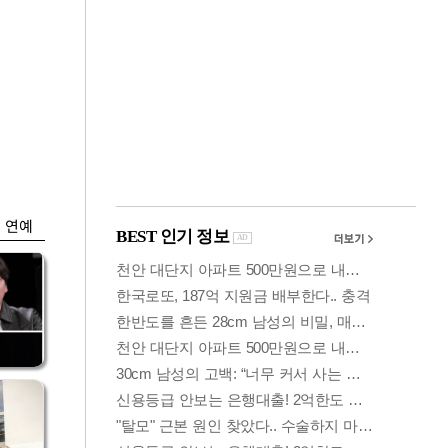
금융
…
하나은행, 비대면 주
 중
택담보대출 일시 중
단
연예