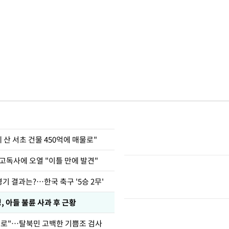
에 산 서초 건물 450억에 매물로"
고독사에 오열 "이틀 만에 발견"
경기 결과는?…한국 축구 '5승 2무'
 아들 불륜 사과 후 근황
뒤로"…탈북민 고백한 기쁨조 검사