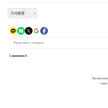
-19087초 전 >
[속보]규제합리화위원회 부위원장에 김태유 서울대 공대
병태 후임
기사본문
-15445초 전 >
[속보]국힘 윤리위, '돌려차기 발언' 진종오·서범수 징계
-10770초 전 >
[속보] 7월 중국 수출 23.9%↑ 수입 27.5%↑…무역총
25.3%↑
-7930초 전 >
[속보]'채상병 순직 책임' 임성근, 항소심도 징역 3년
-7796초 전 >
[속보]종합특검, '관저이전 봐주기 감사' 유병호 구속기소
-4396초 전 >
민주 콩고 에볼라환자 4천명 돌파, 4053명 발생 1850명 
-32262초 전 >
"낮 기온 소폭 하락"…수도권 폭염중대경보, 폭염경보로
-32226초 전 >
[속보]이 대통령, '호우피해' 안동·의성 관할 4개 면 특
선포
-32189초 전 >
[단독]중수청 지원 검사들, 정원 초과 시 낮은 계급 임용
갈 수도
-30160초 전 >
낮 최고 37도 찜통더위…곳곳 소나기·강원 많은 비[내일
-28466초 전 >
SK하이닉스, 용인·청주 팹에 54조 투자…"AI 메모리 수
응"
-25322초 전 >
여자배구 이재영·이다영 자매, 아제르바이잔 투란VC 입
-24575초 전 >
외국인 심판 성 접대 7경기 들여다보니…한국 축구 '5승 2
-24309초 전 >
[속보]코스닥, 2.86포인트(0.36%) 내린 798.81마감
-24262초 전 >
[속보]코스피, 6200선 약보합…0.60% 내린 6258.77에
-24242초 전 >
[속보]원·달러 환율, 7.7원 내린 1416.1원 마감