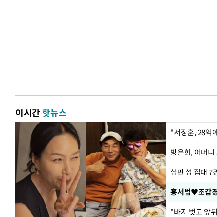
이시간
핫뉴스
"서장훈, 28억
방은희, 어머니 
심판 성 접대 7
홍서범♥조갑경,
"바지 벗고 앞