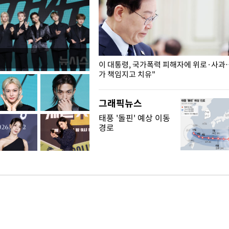
개구리밥
이 대통령, 국가폭력 피해자에 위로·사과
가 책임지고 치유"
그래픽뉴스
태풍 '돌핀' 예상 이동
경로