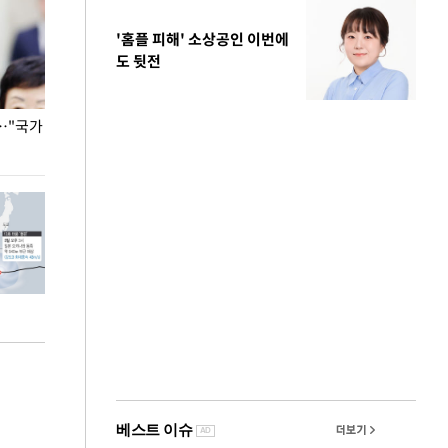
'홈플 피해' 소상공인 이번에
도 뒷전
…"국가
홈플러스, 67개 점포 가오픈… 13일 정식 개장
오세훈 서울시장,
환경 점검