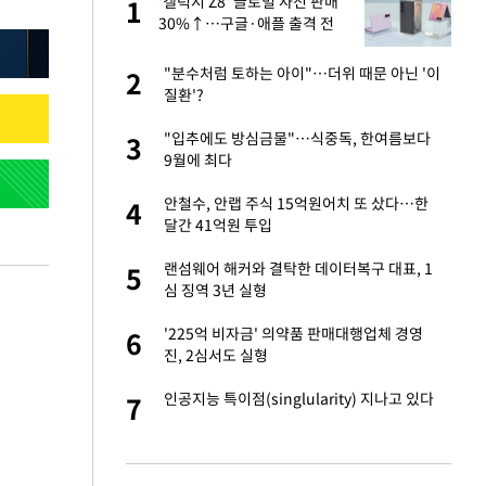
건물
'갤럭시 Z8' 글로벌 사전 판매
1
1
30%↑…구글·애플 출격 전
청신호
친구들과 연락 끊어"
"분수처럼 토하는 아이"…더위 때문 아닌 '이
2
2
질환'?
련 직접 해봤습니
"입추에도 방심금물"…식중독, 한여름보다
3
3
'완벽 소화'
9월에 최다
·국가대표 병행하더
안철수, 안랩 주식 15억원어치 또 샀다…한
4
4
달간 41억원 투입
용객 제한을" vs
랜섬웨어 해커와 결탁한 데이터복구 대표, 1
5
5
"
심 징역 3년 실형
75원 분기 배
'225억 비자금' 의약품 판매대행업체 경영
6
6
방안 확정"
진, 2심서도 실형
하 주택은 보유·양도
인공지능 특이점(singlularity) 지나고 있다
7
7