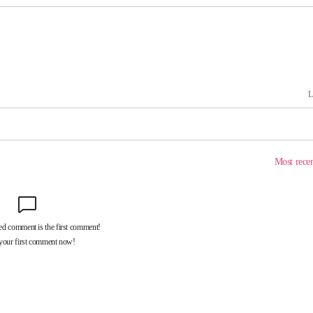
 교수…이
 절차 개시
액
사망
 하향
별재난지역
…희망지 못
날씨]
요 선제 대
단
무'
 마쳐