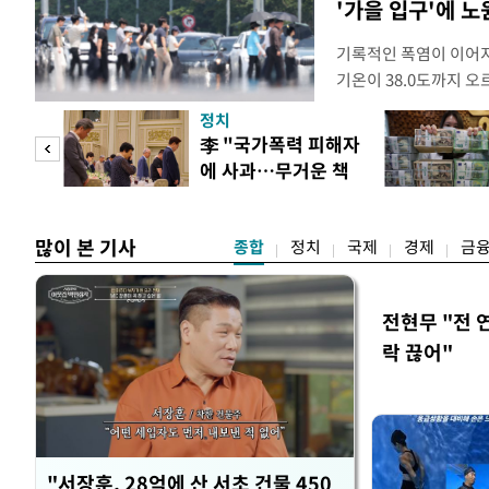
'가을 입구'에 노원
기록적인 폭염이 이어지
기온이 38.0도까지 
상청에 따르면 이날 서울
정치
관기상관측(ASOS) 기
 두
李 "국가폭력 피해자
한다. 서울의 역대 1위 기
에 사과…무거운 책
자동기상관측장비(AW
 정도
임감"
많이 본 기사
종합
정치
국제
경제
금
전현무 "전 
락 끊어"
"서장훈, 28억에 산 서초 건물 450