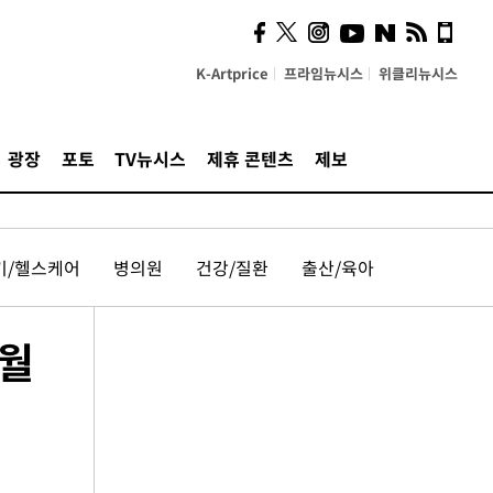
K-Artprice
프라임뉴시스
위클리뉴시스
광장
포토
TV뉴시스
제휴 콘텐츠
제보
기/헬스케어
병의원
건강/질환
출산/육아
 월