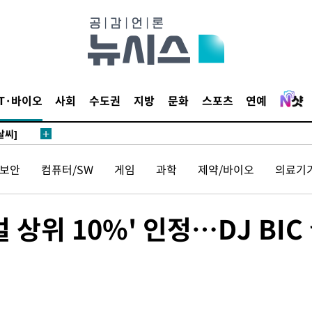
사망
 하향
별재난지역
…희망지 못
IT·바이오
사회
수도권
지방
문화
스포츠
연예
날씨]
요 선제 대
단
보안
컴퓨터/SW
게임
과학
제약/바이오
의료기
무'
 마쳐
 상위 10%' 인정…DJ BIC
부장 기소
"
협회