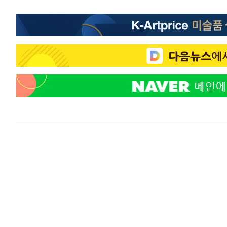
-24131초 전 >
[속보] 노원서 40.1도 관측…서울, 2018년 이후 첫 40도
-21221초 전 >
[속보]종합특검, '계엄 수용공간 확보' 신용해 前교정본
-20094초 전 >
외신들도 주목한 韓축구 파문…"국민적 공분에 수사 재개
-20065초 전 >
11시간 압수수색에 성접대 파문까지…'쑥대밭' 된 축구
-19087초 전 >
[속보]규제합리화위원회 부위원장에 김태유 서울대 공대
병태 후임
-15445초 전 >
[속보]국힘 윤리위, '돌려차기 발언' 진종오·서범수 징계
-10770초 전 >
[속보] 7월 중국 수출 23.9%↑ 수입 27.5%↑…무역총
25.3%↑
-7930초 전 >
[속보]'채상병 순직 책임' 임성근, 항소심도 징역 3년
-7796초 전 >
[속보]종합특검, '관저이전 봐주기 감사' 유병호 구속기소
-4396초 전 >
민주 콩고 에볼라환자 4천명 돌파, 4053명 발생 1850명 