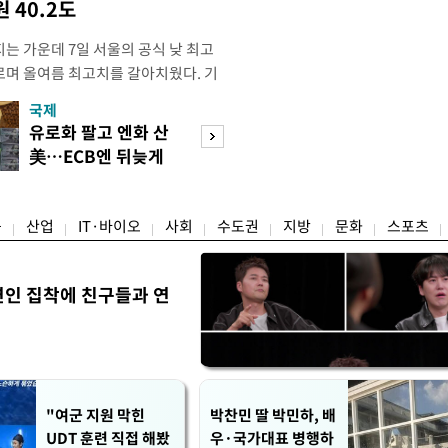
 40.2도
는 가운데 7일 서울의 공식 낮 최고
오르며 올여름 최고치를 갈아치웠다. 기
 지점의 일 최고기온은 38.0도로, 종
국제
경제
준 1907년 관측 이래 역대 4위에 해당
유로화 팔고 엔화 산
수도권 고용 급랭
록은 2018년 8월 1일의 39.6도다.
美…ECB엔 뒤늦게
전국 취업자 10명
S)
통보
1명뿐
융
산업
IT·바이오
사회
수도권
지방
문화
스포츠
연인 집착에 친구들과 연
"여군 지원 막힌
박찬민 딸 박민하, 배
UDT 훈련 직접 해봤
우·국가대표 병행하