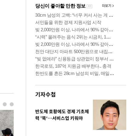
기자수첩
반도체 호황에도 경제 기초체
력 '뚝‘…서비스업 키워야