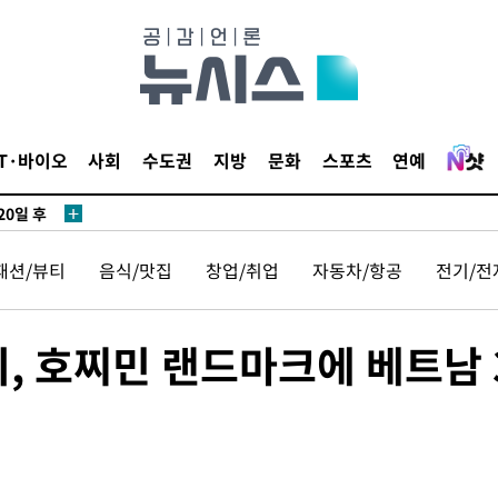
IT·바이오
사회
수도권
지방
문화
스포츠
연예
20일 후
패션/뷰티
음식/맛집
창업/취업
자동차/항공
전기/전
20일 후
티, 호찌민 랜드마크에 베트남 