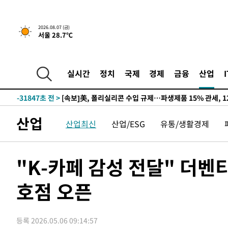
2026.08.07 (금)
서울 28.7℃
실시간
정치
국제
경제
금융
산업
-27698초 전 >
[속보] 뉴욕증시, 일제 하락 마감…나스닥 0.06%↓
-31847초 전 >
[속보]美, 폴리실리콘 수입 규제…파생제품 15% 관세, 1
발효
-29998초 전 >
[속보]트럼프, 美 원정출산 금지 행정명령 서명
산업
산업최신
산업/ESG
유통/생활경제
-27698초 전 >
[속보] 뉴욕증시, 일제 하락 마감…나스닥 0.06%↓
-31847초 전 >
[속보]美, 폴리실리콘 수입 규제…파생제품 15% 관세, 1
발효
-29998초 전 >
[속보]트럼프, 美 원정출산 금지 행정명령 서명
"K-카페 감성 전달" 더벤
-27698초 전 >
[속보] 뉴욕증시, 일제 하락 마감…나스닥 0.06%↓
호점 오픈
등록 2026.05.06 09:14:57