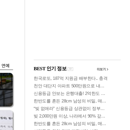
금융
입찰
만스피 꿈 이어질
…
까…韓증권사·글로
벌IB 엇갈린 전망
연예