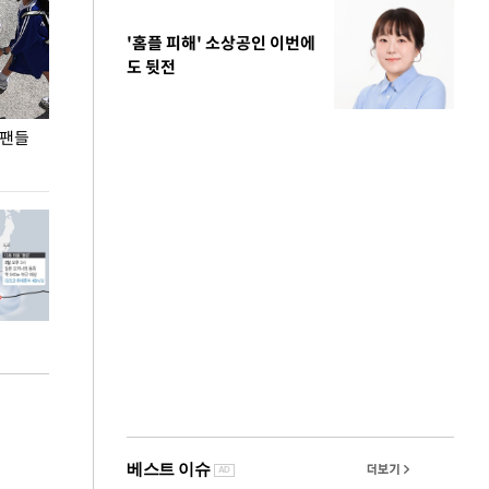
'홈플 피해' 소상공인 이번에
도 뒷전
 팬들
이 대통령, '청년 대책 속도 높여야…폭염 문제도
입추 코앞인데 전
총력 대응'