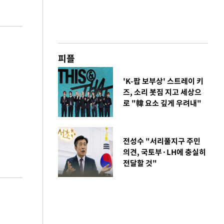
피플
'K-팝 보부상' 스트레이 키
즈, 소리 봇짐 지고 세상으
로 "韓 요소 깊게 우려내"
전성수 "서리풀지구 주민
의견, 국토부·LH에 충실히
전달할 것"