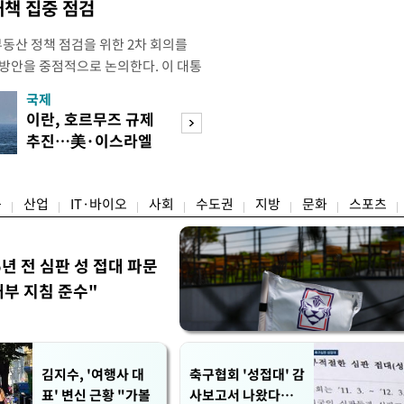
대책 집중 점검
부동산 정책 점검을 위한 2차 회의를
 방안을 중점적으로 논의한다. 이 대통
와대에서 부동산 정책 점검 2차 회의
국제
경제
지난 3일 부동산·주식 시장 점검 비
이란, 호르무즈 규제
[단독]국가계약 
 주택 공급 물량을 최대한 확보하
추진…美·이스라엘
제한 기준 손본다
만이다. 앞서 이 대통령은 1차
선박 차단
실효성 검토
융
산업
IT·바이오
사회
수도권
지방
문화
스포츠
5년 전 심판 성 접대 파문
내부 지침 준수"
김지수, '여행사 대
축구협회 '성접대' 감
표' 변신 근황 "가볼
사보고서 나왔다…