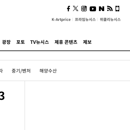
K-Artprice
프라임뉴시스
위클리뉴시스
광장
포토
TV뉴시스
제휴 콘텐츠
제보
자
중기/벤처
해양수산
3