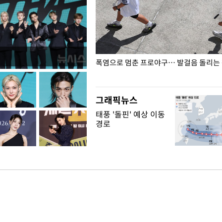
전남광주… 열화상 카메라에 담긴
폭염으로 멈춘 프로야구… 발걸음 돌리는
그래픽뉴스
태풍 '돌핀' 예상 이동
경로