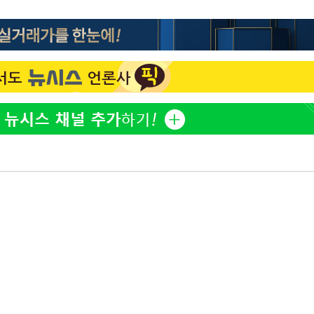
방은희, 母 고독사에 오열 
1
틀 만에 발견"
축구협회, 15년 전 심판 
2
재는 내부 지침 준수"
김지수, '여행사 대표' 변
3
니…"
축구협회 '성접대' 감사
4
컵·올림픽 심판 포함
프로야구 9일까지 폭염 취
5
후 7시 시작(종합)
[속보] 뉴욕증시, 혼조 
6
0.3%↓, 다우 0.14%↑
노동장관 "'주52시간 예외
7
안 나는 게 이상"