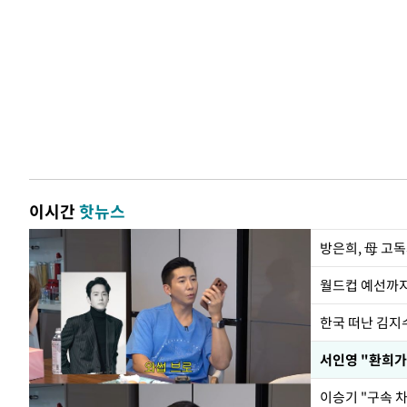
이시간
핫뉴스
방은희, 母 고독
월드컵 예선까지
한국 떠난 김지
서인영 "환희가
이승기 "구속 차