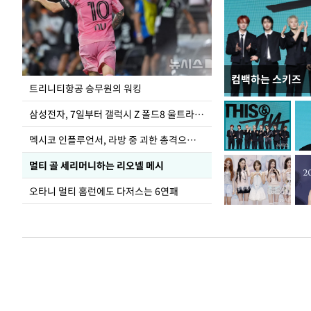
컴백하는 스키즈
입추 하루 앞둔 
트리니티항공 승무원의 워킹
폭염
삼성전자, 7일부터 갤럭시 Z 폴드8 울트라·폴드8·플립8 출시
멕시코 인플루언서, 라방 중 괴한 총격으로 사망
멀티 골 세리머니하는 리오넬 메시
오타니 멀티 홈런에도 다저스는 6연패