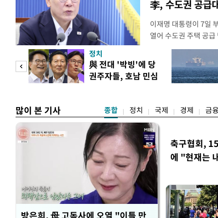
李, 수도권 공급
이재명 대통령이 7일 
열어 수도권 주택 공급
령은 이날 오후 2시 청
정치
를 비공개로 주재한다. 
"사적
與 전대 '박빙'에 당
공개 회의에서 "가용한
권주자들, 호남 민심
라"고 지시한 지 나흘 
 차
공략
많이 본 기사
종합
정치
국제
경제
금
축구협회, 1
에 "현재는 
방은희, 母 고독사에 오열 "이틀 만