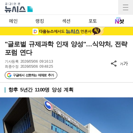
메인
랭킹
섹션
포토
"글로벌 규제과학 인재 양성"…식약처, 전략
포럼 연다
기사등록
2026/05/06 09:16:13
가
가
최종수정
2026/05/06 09:48:25
구글에서 선호하는 매체로 추가
향후 5년간 1100명 양성 계획