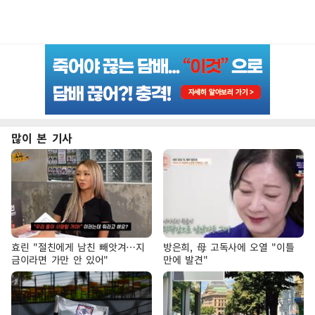
많이 본 기사
효린 "절친에게 남친 빼앗겨…지
방은희, 母 고독사에 오열 "이틀
금이라면 가만 안 있어"
만에 발견"