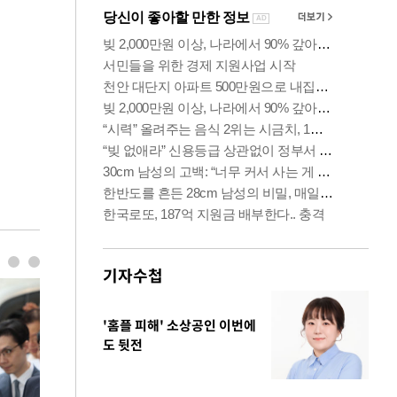
기자수첩
'홈플 피해' 소상공인 이번에
도 뒷전