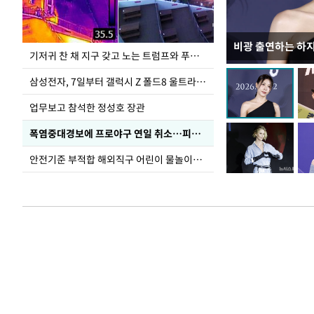
비광 출연하는 하
이재명 대통령, 
기저귀 찬 채 지구 갖고 노는 트럼프와 푸틴 형상 미로
선 다해 강구해야
삼성전자, 7일부터 갤럭시 Z 폴드8 울트라·폴드8·플립8 출시
업무보고 참석한 정성호 장관
폭염중대경보에 프로야구 연일 취소…피칭 연습장 '52도'
안전기준 부적합 해외직구 어린이 물놀이용품 판매 중단 요청한 서울시