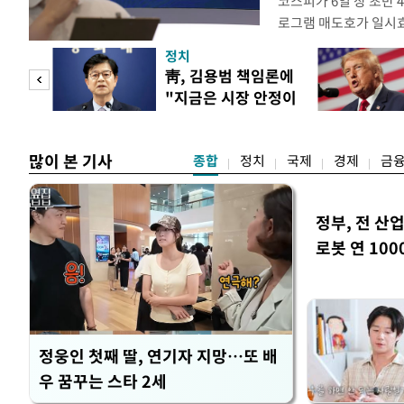
코스피가 6일 장 초반
로그램 매도호가 일시
한국거래소는 이날 오전
정치
했다고 밝혔다. 발동 
 놀
靑, 김용범 책임론에
대비 5.12% 급락한 9
"지금은 시장 안정이
스피200을 기초자산으
 첫
우선"
많이 본 기사
종합
정치
국제
경제
금
정부, 전 산업
로봇 연 100
정웅인 첫째 딸, 연기자 지망…또 배
우 꿈꾸는 스타 2세