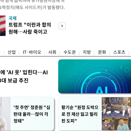
 4% 넘게 급락하며 유가증권시장에 프
효력정지(매도 사이드카)가 발동됐다.
 10시18분께 매도 사이드카를 발동
국제
경제
당시 코스피200선물지수는 전일 종가
트럼프 "이란과 합의
서울 집 팔고 지방
87.24였다. 코스피 매도 사이드카는 코
원해…사람 죽이고
면 양도세↓…고
로 하는 선물 최근월물 가격
싶지 않아"
층 움직일까
융
산업
IT·바이오
사회
수도권
지방
문화
스포츠
에 'AI 옷' 입힌다…AI
0대 보급 추진
'첫 주연' 정준원 "심
황기순 "원정 도박으
판대 올라…많이 걱
로 전 재산 잃고 필리
정돼"
핀 도피"