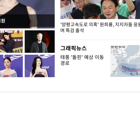
지원
"수사·기소 분리 관련 대비책 최
'양평고속도로 의혹' 원희룡, 지지자들 응
"
며 특검 출석
그래픽뉴스
태풍 '돌핀' 예상 이동
경로