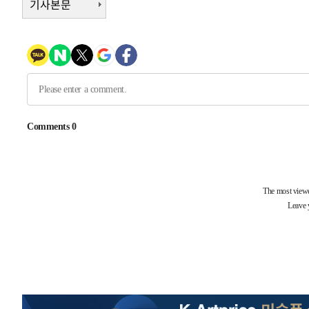
1시간 전 >
[속보] "이란-오만, 호르무즈 해협 통행 항로 합의" 이란 외
기사본문
-31467초 전 >
[속보]산업장관 "李정부, 원전 반대 안해…안정 전력 위
-30164초 전 >
[속보]경찰, '홍명보 선임 논란' 대한축구협회·축구회관 
색
-29551초 전 >
[속보]산업장관 "美무역법 제301조 과잉생산 결과 발표 8
상
-29344초 전 >
[속보]코스피 매도사이드카 발동…4%대 급락
-28616초 전 >
[속보]전남광주 초대 시민추천 부시장에 백승주·윤난실
-26177초 전 >
서울 열대야 15일째 지속…비공식 '초열대야' 30도 넘어
-24744초 전 >
[속보]코스닥, 2.15포인트(0.27%) 내린 797.44 출발
-24727초 전 >
[속보]코스피, 119.51포인트(1.81%) 내린 6478.75 개
-21174초 전 >
6월 경상수지 497.3억 달러…두 달 연속 사상 최대
-21125초 전 >
서울 낮 39도 '폭염중대경보'…40도 관측 가능성도
-18487초 전 >
미 워싱턴주 스포캔 시의 통제불능 3개 산불, 방화선 일부
-10660초 전 >
[속보] 호르무즈 해협 이란-오만 협상 기대속 뉴욕증시 혼
우 0.49%↑
-9015초 전 >
[속보] 이란 대통령 "지금 최고지도자와 소통하기가 매우 
임 3년 인터뷰
1시간 전 >
[속보] "이란-오만, 호르무즈 해협 통행 항로 합의" 이란 외