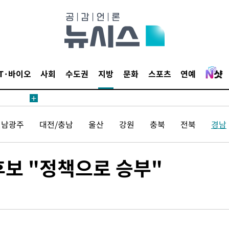
무부 대변인
해 불가피"
등 압수수
IT·바이오
사회
수도권
지방
문화
스포츠
연예
월 중 예
전남광주
대전/충남
울산
강원
충북
전북
경남
장
후보 "정책으로 승부"
 구축
조 마감 다
어려워" 취