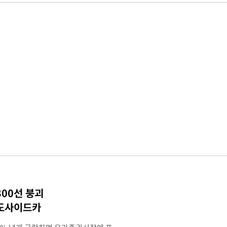
300선 붕괴
매도사이드카