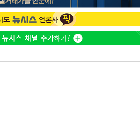
정웅인 첫째 딸, 연기자 지
1
망…또 배우 꿈꾸는 스타 2
정부, 전 산업에 'AI 옷' 
2
1000대 보급 추진
'첫 주연' 정준원 "심판
3
돼"
황기순 "원정 도박으로 전
4
도피"
최준희, 또 성형수술 예고 
5
브라이언, 눈 마주치고도 인
6
후배 폭로
美, 엔화 방어하며 원화도
7
정 '우군' 되나