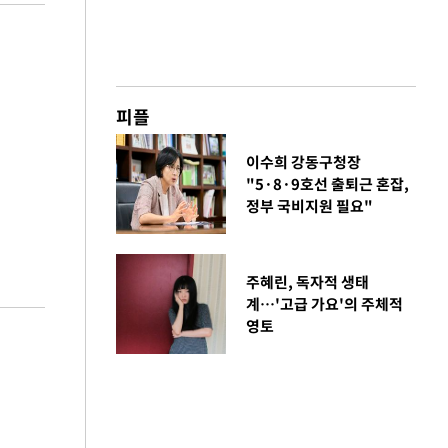
피플
이수희 강동구청장
"5·8·9호선 출퇴근 혼잡,
정부 국비지원 필요"
주혜린, 독자적 생태
계…'고급 가요'의 주체적
영토