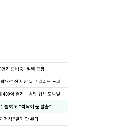
"연기 준비중" 깜짝 근황
도박으로 전 재산 잃고 필리핀 도피"
차가원 "MC몽에 400억 뜯겨…백현 위해 도박빚 갚아줘"
수술 예고 "짝짝이 눈 탈출"
개저격 "말이 안 된다"