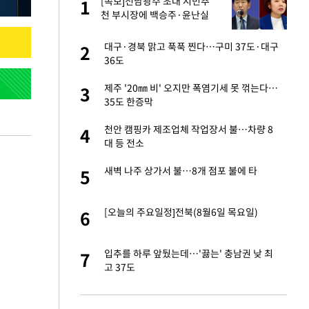
[속보]전남광주 초대 시민추
1
1
세
천 부시장에 백승주·윤난실
입힌다…AI 로봇 연
대구·경북 맑고 푹푹 찐다…구미 37도·대구
2
2
36도
대 올라…많이 걱정
제주 '20㎜ 비' 오지만 폭염기세 못 꺾는다…
3
3
35도 한증막
 재산 잃고 필리핀
천안 캠핑카 제조업체 작업장서 불…차량 8
4
4
대 등 전소
"짝짝이 눈 탈출"
새벽 나주 상가서 불…8개 점포 불에 타
5
5
사 안한 '무개념'
[오늘의 주요일정]전북(8월6일 목요일)
6
6
 소환…韓 환율 안
입추를 하루 앞뒀는데…'끓는' 충남권 낮 최
7
7
고 37도