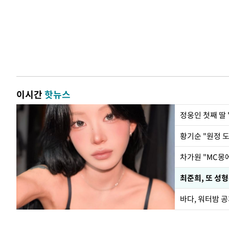
이시간
핫뉴스
정웅인 첫째 딸 
황기순 "원정 
최준희, 또 성형
바다, 워터밤 공