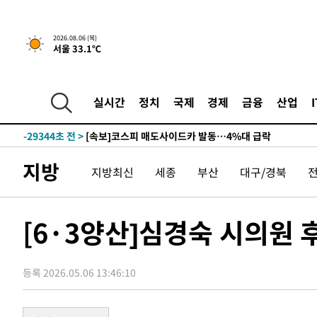
2026.08.06 (목)
1시간 전 >
[속보] "이란-오만, 호르무즈 해협 통행 항로 합의" 이란 외
서울 33.1℃
-31467초 전 >
[속보]산업장관 "李정부, 원전 반대 안해…안정 전력 위
-30164초 전 >
[속보]경찰, '홍명보 선임 논란' 대한축구협회·축구회관 
색
실시간
정치
국제
경제
금융
산업
-29551초 전 >
[속보]산업장관 "美무역법 제301조 과잉생산 결과 발표 8
상
-29344초 전 >
[속보]코스피 매도사이드카 발동…4%대 급락
-28616초 전 >
[속보]전남광주 초대 시민추천 부시장에 백승주·윤난실
-26177초 전 >
서울 열대야 15일째 지속…비공식 '초열대야' 30도 넘어
지방
지방최신
세종
부산
대구/경북
-24744초 전 >
[속보]코스닥, 2.15포인트(0.27%) 내린 797.44 출발
-24727초 전 >
[속보]코스피, 119.51포인트(1.81%) 내린 6478.75 개
[6·3양산]심경숙 시의원 
-21174초 전 >
6월 경상수지 497.3억 달러…두 달 연속 사상 최대
-21125초 전 >
서울 낮 39도 '폭염중대경보'…40도 관측 가능성도
-18487초 전 >
미 워싱턴주 스포캔 시의 통제불능 3개 산불, 방화선 일부
등록 2026.05.06 13:46:10
-10660초 전 >
[속보] 호르무즈 해협 이란-오만 협상 기대속 뉴욕증시 혼
우 0.49%↑
-9015초 전 >
[속보] 이란 대통령 "지금 최고지도자와 소통하기가 매우 
임 3년 인터뷰