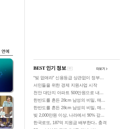
금융
 가
6월 경상수지 497.3
령
억 달러…38개월 연
속 흑자
연예