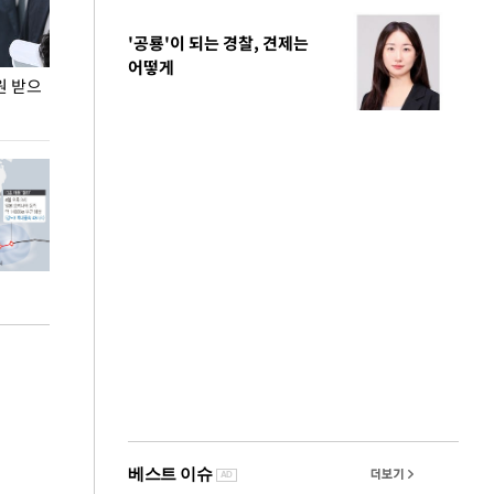
'공룡'이 되는 경찰, 견제는
어떻게
원 받으
정동영, 조현 '이상주의' 발언에 "이상이 있어야
장동혁 "李 대
현실 바꿔"
하다"