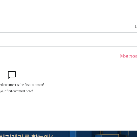
무부 대변인
해 불가피"
등 압수수
월 중 예
장
 구축
조 마감 다
어려워" 취
무부 대변인