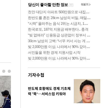
기자수첩
반도체 호황에도 경제 기초체
력 '뚝‘…서비스업 키워야