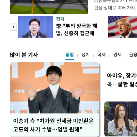
대한축구협회가 14~15
판을 상대로 여러 차례 
구계에 따르면 국회의 한
정치
년 국제심판 10여 명에
"사적
李 "부의 양극화 해
축구협회는 외국인 심판
법, 신중히 접근해
수십만원에서 많게는 1
 차
야"
많이 본 기사
종합
정치
국제
경제
금
아이유, 장기
곡…쿨한 일
이승기 측 "차가원 전세금 미반환은
고도의 사기 수법…엄벌 원해"