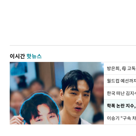
이시간
핫뉴스
방은희, 母 고독
월드컵 예선까지
한국 떠난 김지
학폭 논란 지수
이승기 "구속 차