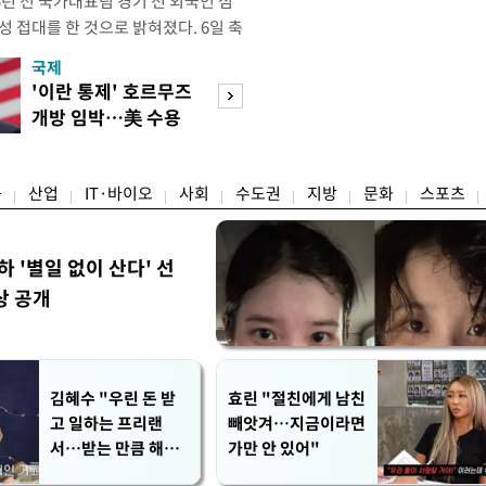
년 전 국가대표팀 경기 전 외국인 심
성 접대를 한 것으로 밝혀졌다. 6일 축
 의원실은 축구협회가 2011~2012
국제
경제
게 성 접대한 사실을 확인했다. 당시
'이란 통제' 호르무즈
초고가 겨냥 세제
과 감독관 등 10여 명에게 한 번에
개방 임박…美 수용
편…전월세 '유탄'
00만원이 넘는 돈을 성
할까
려
융
산업
IT·바이오
사회
수도권
지방
문화
스포츠
하 '별일 없이 산다' 선
상 공개
김혜수 "우린 돈 받
효린 "절친에게 남친
고 일하는 프리랜
빼앗겨…지금이라면
서…받는 만큼 해내
가만 안 있어"
야"