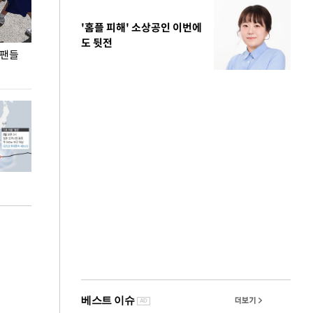
'홈플 피해' 소상공인 이번에
도 뒷전
 팬들
이 대통령, '청년 대책 속도 높여야…폭염 문제도
입추 코앞인데 전
총력 대응'