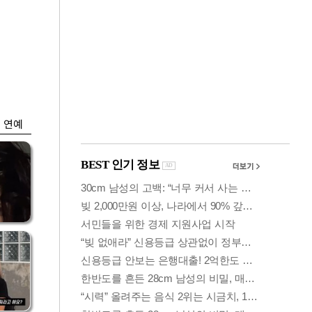
금융
개
외국인 폭풍매도에
 우
코스피 6200선 주저
앉아
연예