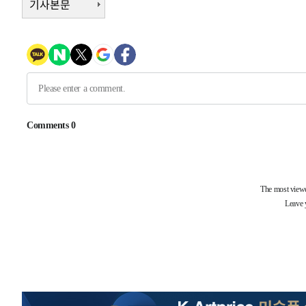
기사본문
1시간 전 >
[속보]코스닥, 800p 회복…0.26% 오른 801.67 마감
1시간 전 >
[속보]코스피, 301.88포인트(4.58%) 내린 6296.38 마감
2시간 전 >
[속보]원·달러 환율, 0.7원 내린 1423.8원 마감
2시간 전 >
"여기 떨어졌다"…다누리, 스페이스X 로켓 달 충돌 흔적 포착
3시간 전 >
손흥민, 5경기 연속골 실패…LAFC는 승부차기 끝 과달라하라
5시간 전 >
내일까지 39도 '펄펄'…기상청 "태풍 지나며 폭염 잠시 꺾인
-18534초 전 >
'월드컵 탈락 후폭풍' 축구협회…11시간 걸린 초유의 압
합)
-17970초 전 >
[속보] 뉴욕증시, 혼조 출발…나스닥 0.3%↓, 다우 0.1
-16763초 전 >
축구협회, 15년 전 심판 성 접대 파문에 "현재는 내부 지
-15448초 전 >
경찰, '홍명보는 2순위' 결론냈던 스포츠윤리센터도 압
-1044초 전 >
[속보]합참 "北 발사체는 단거리탄도미사일…감시·경계태
-792초 전 >
日방위성, 北이 동해로 쏜 발사체는 탄도미사일 가능성
12분 전 >
[속보] SKT, 에이닷 서비스 장애 발생…"원인 파악 중"
22분 전 >
[속보]합참 "북, 동해상으로 미상 발사체 발사"
32분 전 >
'낮 최고 39도' 불볕더위…한밤 열대야도 계속[내일날씨]
33분 전 >
[속보]7~9일 프로야구 3연전도 폭염 취소…11일 재개