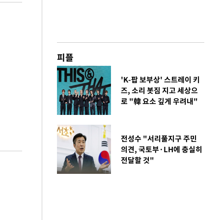
피플
'K-팝 보부상' 스트레이 키
즈, 소리 봇짐 지고 세상으
로 "韓 요소 깊게 우려내"
전성수 "서리풀지구 주민
의견, 국토부·LH에 충실히
전달할 것"