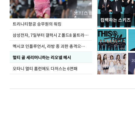
컴백하는 스키즈
입추 하루 앞둔 
트리니티항공 승무원의 워킹
폭염
삼성전자, 7일부터 갤럭시 Z 폴드8 울트라·폴드8·플립8 출시
멕시코 인플루언서, 라방 중 괴한 총격으로 사망
멀티 골 세리머니하는 리오넬 메시
오타니 멀티 홈런에도 다저스는 6연패