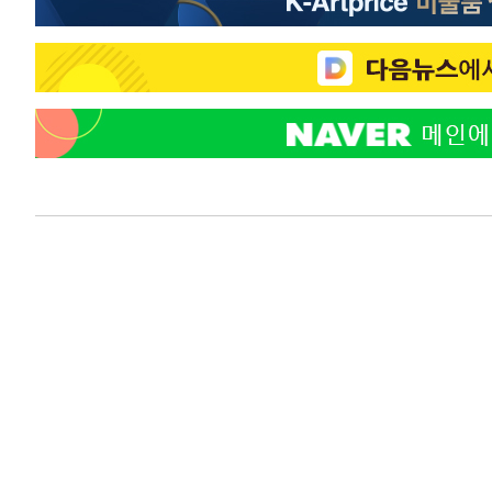
39분 전 >
"韓 외환시장 개입 관측 배경엔 美의 대한국 무역적자 있어"
42분 전 >
'월드컵 탈락 후폭풍' 축구협회…초유의 압수수색에 '충격·당
44분 전 >
서울 낮 37.9도, 올여름 최고치 경신…영등포 순간 '40도'
52분 전 >
[속보]종합특검, 대검 추가 압수수색…내란 중요임무종사 혐의
1시간 전 >
[속보]코스닥, 800p 회복…0.26% 오른 801.67 마감
1시간 전 >
[속보]코스피, 301.88포인트(4.58%) 내린 6296.38 마감
2시간 전 >
[속보]원·달러 환율, 0.7원 내린 1423.8원 마감
2시간 전 >
"여기 떨어졌다"…다누리, 스페이스X 로켓 달 충돌 흔적 포착
3시간 전 >
손흥민, 5경기 연속골 실패…LAFC는 승부차기 끝 과달라하라
5시간 전 >
내일까지 39도 '펄펄'…기상청 "태풍 지나며 폭염 잠시 꺾인