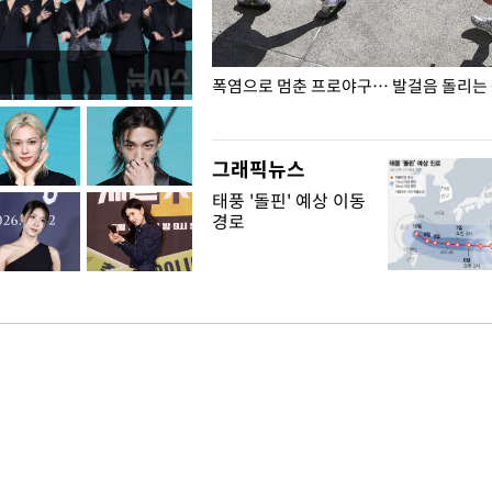
전남광주… 열화상 카메라에 담긴
폭염으로 멈춘 프로야구… 발걸음 돌리는
그래픽뉴스
태풍 '돌핀' 예상 이동
경로