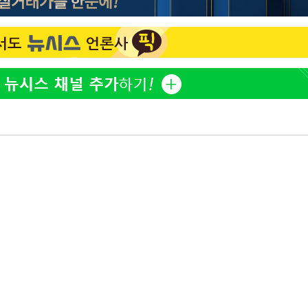
이승기 측 "차가원 전세금 
1
반환은 고도의 사기 수법
벌 원해"
황'
아이유, 장기하 '별일 없
2
일상 공개
김혜수 "우린 돈 받고 일
3
는 만큼 해내야"
효린 "절친에게 남친 빼
4
만 안 있어"
축구협회, 15년 전 심판 
 격파
5
재는 내부 지침 준수"
다"
[속보] SKT, 에이닷 서
6
인 파악 중"
극한 폭염에 프로야구 9
7
재개