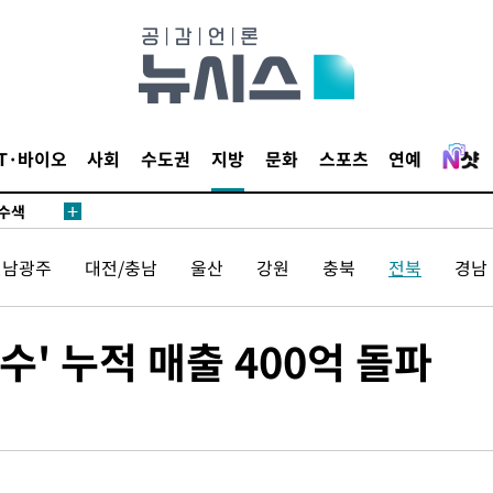
다"
수수색(종
4%↑
침 준수"
IT·바이오
사회
수도권
지방
문화
스포츠
연예
수수색
세 강화"
전남광주
대전/충남
울산
강원
충북
전북
경남
' 누적 매출 400억 돌파
황'