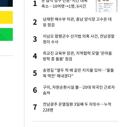
미
군 급식 청구 인원·시간 대폭
1
1
…엄
축소…10여명→1명, 6시간
→1시간
이 산다' 선곡…쿨한
남재헌 해수부 차관, 충남 양식장 고수온 대
2
2
응 점검
하는 프리랜서…받
이남오 함평군수 선거법 의혹 사건, 전남경찰
3
3
청이 수사
앗겨…지금이라면 가
최교진 교육부 장관, 지역협력 모델 '온마을
4
4
방학 중 돌봄' 점검
성 접대 파문에 "현
송영길 "열두 척 배 같은 지지율 있어…'울돌
5
5
목 역전' 해내겠다"
비스 장애 발생…"원
구미, 자원순환시설 불…20대 외국인 근로자
6
6
숨져
일까지 취소…11일
전남광주 온열질환 3일째 두 자릿수…누적
7
7
228명