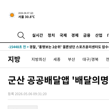
5시간 전 >
내일까지 39도 '펄펄'…기상청 "태풍 지나며 폭염 잠시 꺾인
2026.08.07 (금)
서울 30.8℃
-18534초 전 >
'월드컵 탈락 후폭풍' 축구협회…11시간 걸린 초유의 압
합)
-17970초 전 >
[속보] 뉴욕증시, 혼조 출발…나스닥 0.3%↓, 다우 0.1
-16763초 전 >
축구협회, 15년 전 심판 성 접대 파문에 "현재는 내부 지
실시간
정치
국제
경제
금융
산업
-15448초 전 >
경찰, '홍명보는 2순위' 결론냈던 스포츠윤리센터도 압
-1044초 전 >
[속보]합참 "北 발사체는 단거리탄도미사일…감시·경계태
-792초 전 >
日방위성, 北이 동해로 쏜 발사체는 탄도미사일 가능성
지방
지방최신
세종
부산
대구/경북
12분 전 >
[속보] SKT, 에이닷 서비스 장애 발생…"원인 파악 중"
22분 전 >
[속보]합참 "북, 동해상으로 미상 발사체 발사"
32분 전 >
'낮 최고 39도' 불볕더위…한밤 열대야도 계속[내일날씨]
군산 공공배달앱 '배달의명수
33분 전 >
[속보]7~9일 프로야구 3연전도 폭염 취소…11일 재개
39분 전 >
"韓 외환시장 개입 관측 배경엔 美의 대한국 무역적자 있어"
등록 2026.05.06 09:31:20
42분 전 >
'월드컵 탈락 후폭풍' 축구협회…초유의 압수수색에 '충격·당
44분 전 >
서울 낮 37.9도, 올여름 최고치 경신…영등포 순간 '40도'
52분 전 >
[속보]종합특검, 대검 추가 압수수색…내란 중요임무종사 혐의