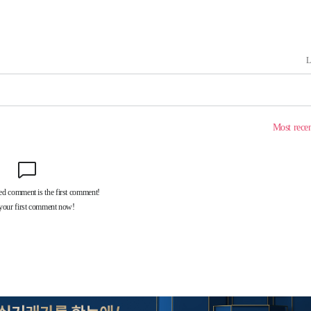
 격파
다"
수수색(종
4%↑
침 준수"
수수색
세 강화"