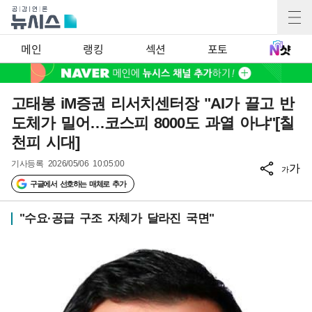
메인
랭킹
섹션
포토
고태봉 iM증권 리서치센터장 "AI가 끌고 반
도체가 밀어…코스피 8000도 과열 아냐"[칠
천피 시대]
기사등록
2026/05/06 10:05:00
가
가
구글에서 선호하는 매체로 추가
"수요·공급 구조 자체가 달라진 국면"