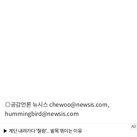
◎공감언론 뉴시스
chewoo@newsis.com
,
hummingbird@newsis.com