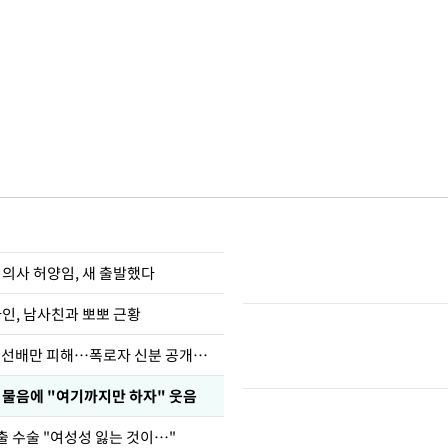
 의사 허양임, 새 출발했다
아인, 남사친과 뽀뽀 근황
한정수 "황정민 선배만 피해…폭로자 신분 공개하라"
부 물음에 "여기까지만 하자" 웃음
출 수술 "여성성 잃는 것이…"