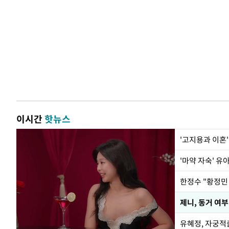
이시간
핫뉴스
'고지용과 이혼'
'마약 자숙' 유
제니, 동거 여
유혜정, 자궁적