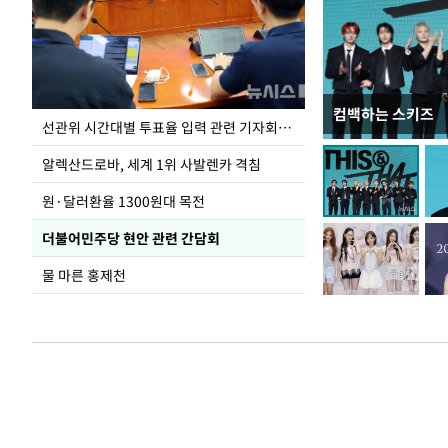
컴백하는 스키즈
주유소 기름값 12
선관위 시간대별 투표율 입력 관련 기자회견하는 주진우 의원
알렉산드로바, 세계 1위 사발렌카 격침
원·달러환율 1300원대 목전
더불어민주당 현안 관련 간담회
물 마른 홍제천