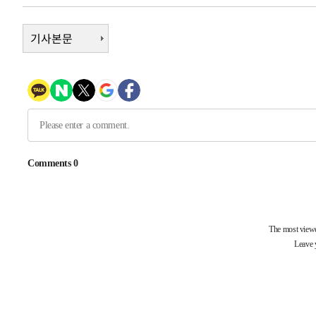
-30965초 전 >
"일본축구협회, 대한축구협회 성 접대 의혹 심판 조사"
기사본문
-23607초 전 >
[속보]장은수, KLPGA 제주삼다수 역전 우승…데뷔 10년
정상
-18972초 전 >
"얼마나 더웠으면"…안동 물길공원서 헤엄친 구렁이 '소
-18899초 전 >
손흥민, 68분 뛰고 2경기 침묵…LAFC, 톨루카에 1-0 승
-18171초 전 >
'2경기 연속 침묵' 손흥민, 톨루카전 68분만 뛰고 슈팅 0
-16923초 전 >
이강인, 오늘 서울서 AT마드리드 입단식…'전례 없는 특
-3805초 전 >
'여긴 20도, 저긴 50도'…열화상 카메라로 본 폭염 저감시
차'
-3276초 전 >
콜롬비아 신임 우파 대통령 취임 하루만에 차량폭탄 폭발 
52분 전 >
튀르키예 외무장관, "메카 3국 방위협정은 이란이 목표 아냐 "
1시간 전 >
이군이 불법 군시설 건설한 레바논 남부에서 레바논군 3명 폭
2시간 전 >
[속보]美중부 사령관, 이스라엘 긴급방문 다중화된 전선 상황
2시간 전 >
美 국방부, 켄달 전 공군장관 보안허가 취소…“에어포스원 기
론 누출”
2시간 전 >
‘축구의 신’ 아르헨티나 축구 선수 메시의 부친 지병 별세
2시간 전 >
“美 이란전 무기 소진…북한과 분쟁시 주한 미군 취약해질 수