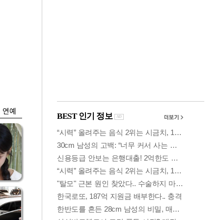
금융
박
변동성 커진 코스
연
피…거래대금 올해
최저
연예