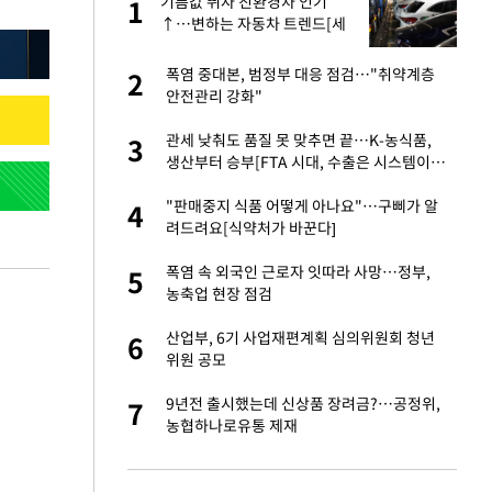
친과
기름값 뛰자 친환경차 인기
1
1
↑…변하는 자동차 트렌드[세
쓸통]
…"목디스크 심해
폭염 중대본, 범정부 대응 점검…"취약계층
2
2
안전관리 강화"
피해…떳떳하면 신분
관세 낮춰도 품질 못 맞추면 끝…K-농식품,
3
3
생산부터 승부[FTA 시대, 수출은 시스템이다
②]
기↑…변하는 자동
"판매중지 식품 어떻게 아나요"…구삐가 알
4
4
려드려요[식약처가 바꾼다]
스라엘 긴급방문 다
폭염 속 외국인 근로자 잇따라 사망…정부,
5
5
농축업 현장 점검
톨루카전 선발 출
산업부, 6기 사업재편계획 심의위원회 청년
6
6
위원 공모
'…열화상 카메라로 본
9년전 출시했는데 신상품 장려금?…공정위,
7
7
농협하나로유통 제재