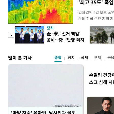
'최고 35도' 폭
일요일인 9일 오후 폭
운데 전국 주요 지역 기
더위가 꺾인 분위기다.
정치
도(오산, 안성, 용인남
만 피
金·宋, '선거 책임'
화순, 보성, 광양, 강진
공세…鄭 "반명 외치
면 제외), 곡성북부, 
공개
며 분열"
많이 본 기사
종합
정치
국제
경제
금
손떨림 건강
스크 심해 치
'마약 자숙' 유아인, 남사친과 볼뽀