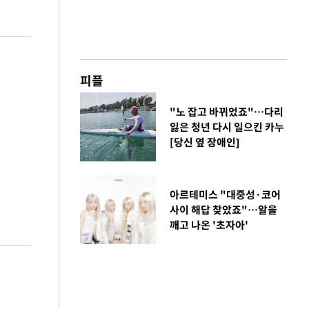
피플
"노 잡고 바뀌었죠"…다리
잃은 청년 다시 일으킨 카누
[당신 옆 장애인]
아르테미스 "대중성·코어
사이 해답 찾았죠"…알을
깨고 나온 '초자아'