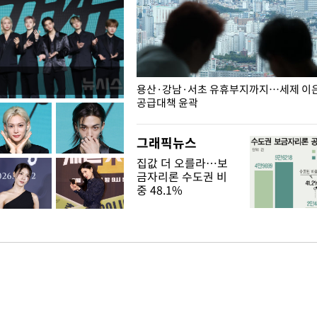
주째 하락, L당 1천800원대
용산·강남·서초 유휴부지까지…세제 이은 
공급대책 윤곽
그래픽뉴스
집값 더 오를라…보
금자리론 수도권 비
중 48.1%