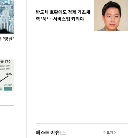
반도체 호황에도 경제 기초체
력 '뚝‘…서비스업 키워야
'영끌'
폭염 속 주말 풍경은?
극한 폭염에 바
도