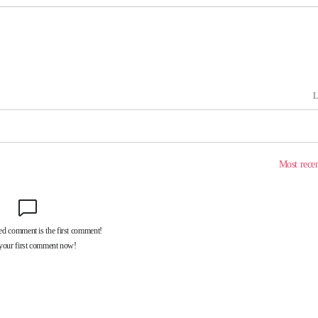
 차에 첫
동'
리(종합)
개
급대우'
설 '온도
사건
 밝혀
발로 부상
 논의
밀정보, 언
 있어”