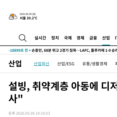
2시간 전 >
“美 이란전 무기 소진…북한과 분쟁시 주한 미군 취약해질 수
2026.08.09 (일)
서울 30.2℃
-30965초 전 >
"일본축구협회, 대한축구협회 성 접대 의혹 심판 조사"
-23607초 전 >
[속보]장은수, KLPGA 제주삼다수 역전 우승…데뷔 10년
정상
-18972초 전 >
"얼마나 더웠으면"…안동 물길공원서 헤엄친 구렁이 '소
실시간
정치
국제
경제
금융
산업
-18899초 전 >
손흥민, 68분 뛰고 2경기 침묵…LAFC, 톨루카에 1-0 승
-18171초 전 >
'2경기 연속 침묵' 손흥민, 톨루카전 68분만 뛰고 슈팅 0
-16923초 전 >
이강인, 오늘 서울서 AT마드리드 입단식…'전례 없는 특
산업
산업최신
산업/ESG
유통/생활경제
-3805초 전 >
'여긴 20도, 저긴 50도'…열화상 카메라로 본 폭염 저감시
차'
-3276초 전 >
콜롬비아 신임 우파 대통령 취임 하루만에 차량폭탄 폭발 
52분 전 >
튀르키예 외무장관, "메카 3국 방위협정은 이란이 목표 아냐 "
설빙, 취약계층 아동에 디
1시간 전 >
이군이 불법 군시설 건설한 레바논 남부에서 레바논군 3명 폭
사"
2시간 전 >
[속보]美중부 사령관, 이스라엘 긴급방문 다중화된 전선 상황
2시간 전 >
美 국방부, 켄달 전 공군장관 보안허가 취소…“에어포스원 기
론 누출”
2시간 전 >
‘축구의 신’ 아르헨티나 축구 선수 메시의 부친 지병 별세
등록 2026.05.06 10:10:53
2시간 전 >
“美 이란전 무기 소진…북한과 분쟁시 주한 미군 취약해질 수