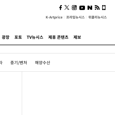
K-Artprice
프라임뉴시스
위클리뉴시스
광장
포토
TV뉴시스
제휴 콘텐츠
제보
자
중기/벤처
해양수산