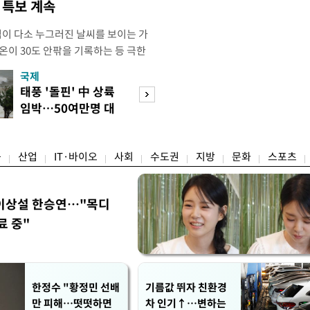
염 특보 계속
염이 다소 누그러진 날씨를 보이는 가
온이 30도 안팎을 기록하는 등 극한
 기상청에 따르면 이날 오후 4시 경기
국제
경제
부, 여주동남부), 전라남도(담양, 장성,
태풍 '돌핀' 中 상륙
세제·토허제 엇
, 영암, 신안(흑산면제외), 영광(낙월
임박…50여만명 대
자…실거주 유예 
곡성남부, 해남북부,
피
장 검토
융
산업
IT·바이오
사회
수도권
지방
문화
스포츠
이상설 한승연…"목디
료 중"
한정수 "황정민 선배
기름값 뛰자 친환경
만 피해…떳떳하면
차 인기↑…변하는