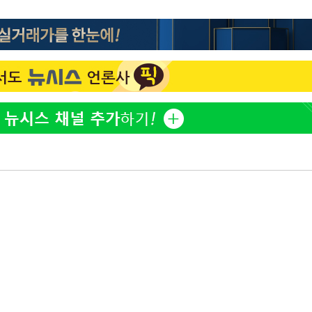
'마약 자숙' 유아인, 남사
1
볼뽀뽀 근황
손떨림 건강이상설 한승연
2
치료 중"
한정수 "황정민 선배만 
3
공개하라"
기름값 뛰자 친환경차 인
4
차 트렌드[세쓸통]
[속보]美중부 사령관, 이
5
중화된 전선 상황 논의
LAFC 손흥민, 리그스컵 
6
격…득점포 재가동 도전
'여긴 20도, 저긴 50도
7
폭염 저감시설 '온도차'