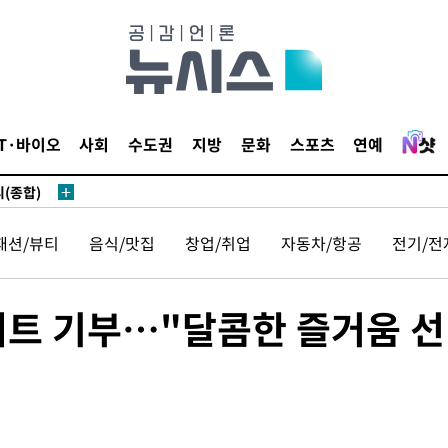
 있어”
 차에 첫
동'
IT·바이오
사회
수도권
지방
문화
스포츠
연예
리(종합)
개
급대우'
패션/뷰티
음식/맛집
창업/취업
자동차/항공
전기/전
설 '온도
사건
 밝혀
저트 기부…"달콤한 즐거움 선
발로 부상
 논의
밀정보, 언
 있어”