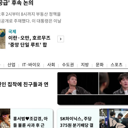
공급' 후속 논의
오후 2시부터 8시까지 부동산 정책을
비공개로 주재했다. 이 대통령은 이날
원장으로부터 주택 공급 촉진을 위한
국제
경제
과 함께 부동산의 조기 공급 유도 및
이란·오만, 호르무즈
수도권 고용 급랭
다고 강유정 청와대 수석대변인이 서
'중앙 단일 루트' 합
전국 취업자 10명
회의에는 한 총리와 구윤철 부총리
의
1명뿐
융
산업
IT·바이오
사회
수도권
지방
문화
스포츠
연인 집착에 친구들과 연
홍서범♥조갑경, 아
SK하이닉스, 주당
들 불륜 사과 후 근
375원 분기배당 결