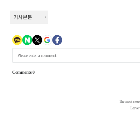
-8263초 전 >
[속보] 노원서 40.1도 관측…서울, 2018년 이후 첫 40도
-5353초 전 >
기사본문
[속보]종합특검, '계엄 수용공간 확보' 신용해 前교정본부
-4226초 전 >
외신들도 주목한 韓축구 파문…"국민적 공분에 수사 재개"
-4197초 전 >
11시간 압수수색에 성접대 파문까지…'쑥대밭' 된 축구협
-3219초 전 >
[속보]규제합리화위원회 부위원장에 김태유 서울대 공대 
태 후임
7분 전 >
[속보]국힘 윤리위, '돌려차기 발언' 진종오·서범수 징계 절차 
-30430초 전 >
미 사업체 일자리, 7월에 2.3만개 순감하고 그 전 2개월 1
하향수정 (2보)
-29878초 전 >
[속보] 미 사업체, 일자리 7월에 2.3만 개 줄어…실업률은
↓
-25741초 전 >
[속보]이 대통령 "부동산 공급 기존 사고방식 매달리지 
실천"
-24826초 전 >
이란, "오만과 '중앙 단일 루트' 합의…북쪽 인바운드·남
운드는 임시"
-16394초 전 >
"낮 기온 소폭 하락"…수도권 폭염중대경보, 폭염경보로
-16358초 전 >
[속보]이 대통령, '호우피해' 안동·의성 관할 4개 면 특
선포
-16321초 전 >
[단독]중수청 지원 검사들, 정원 초과 시 낮은 계급 임용
갈 수도
-14292초 전 >
낮 최고 37도 찜통더위…곳곳 소나기·강원 많은 비[내일
-12598초 전 >
SK하이닉스, 용인·청주 팹에 54조 투자…"AI 메모리 수
응"
-9454초 전 >
여자배구 이재영·이다영 자매, 아제르바이잔 투란VC 입단