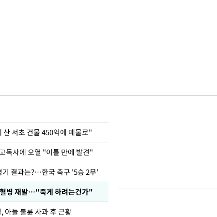
에 산 서초 건물 450억에 매물로"
고독사에 오열 "이틀 만에 발견"
경기 결과는?…한국 축구 '5승 2무'
백혈병 재발…"죽게 하려는건가"
 아들 불륜 사과 후 근황