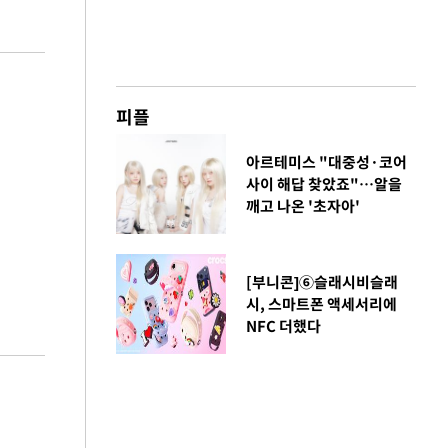
피플
아르테미스 "대중성·코어
사이 해답 찾았죠"…알을
깨고 나온 '초자아'
[부니콘]⑥슬래시비슬래
시, 스마트폰 액세서리에
NFC 더했다