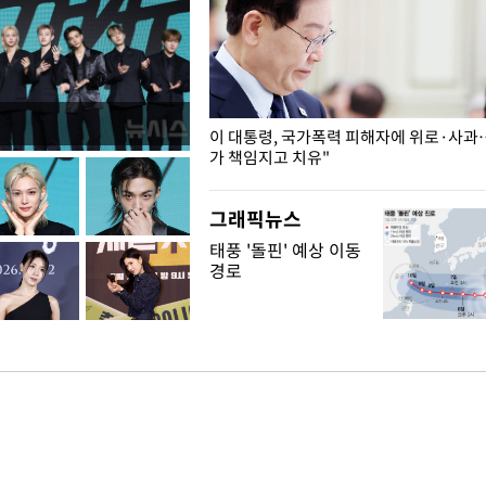
개구리밥
이 대통령, 국가폭력 피해자에 위로·사과
가 책임지고 치유"
그래픽뉴스
태풍 '돌핀' 예상 이동
경로