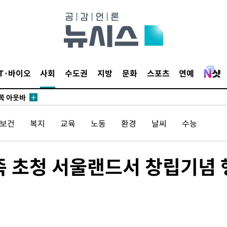
개시
0.3만개
 4.1%로
말고 과감히
IT·바이오
사회
수도권
지방
문화
스포츠
연예
쪽 아웃바
 하향
별재난지역
/보건
복지
교육
노동
환경
날씨
수능
…희망지 못
날씨]
요 선제 대
족 초청 서울랜드서 창립기념 
무'
마쳐