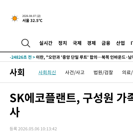
7분 전 >
[속보]국힘 윤리위, '돌려차기 발언' 진종오·서범수 징계 절차 
2026.08.07 (금)
서울 32.5℃
-30430초 전 >
미 사업체 일자리, 7월에 2.3만개 순감하고 그 전 2개월 1
하향수정 (2보)
-29878초 전 >
[속보] 미 사업체, 일자리 7월에 2.3만 개 줄어…실업률은
↓
-25741초 전 >
[속보]이 대통령 "부동산 공급 기존 사고방식 매달리지 
실시간
정치
국제
경제
금융
산업
실천"
-24826초 전 >
이란, "오만과 '중앙 단일 루트' 합의…북쪽 인바운드·남
운드는 임시"
-16394초 전 >
"낮 기온 소폭 하락"…수도권 폭염중대경보, 폭염경보로
-16358초 전 >
[속보]이 대통령, '호우피해' 안동·의성 관할 4개 면 특
사회
사회최신
사건/사고
법원/검찰
의료
선포
-16321초 전 >
[단독]중수청 지원 검사들, 정원 초과 시 낮은 계급 임용
갈 수도
-14292초 전 >
낮 최고 37도 찜통더위…곳곳 소나기·강원 많은 비[내일
-12598초 전 >
SK하이닉스, 용인·청주 팹에 54조 투자…"AI 메모리 수
SK에코플랜트, 구성원 가
응"
-9454초 전 >
여자배구 이재영·이다영 자매, 아제르바이잔 투란VC 입단
사
-8707초 전 >
외국인 심판 성 접대 7경기 들여다보니…한국 축구 '5승 2
-8441초 전 >
[속보]코스닥, 2.86포인트(0.36%) 내린 798.81마감
-8394초 전 >
[속보]코스피, 6200선 약보합…0.60% 내린 6258.77에 
등록 2026.05.06 10:13:42
-8374초 전 >
[속보]원·달러 환율, 7.7원 내린 1416.1원 마감