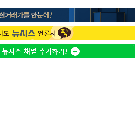
"서장훈, 28억에 산 서초 
1
450억에 매물로"
무'
전현무 "전 연인 집착에 
2
마쳐
홍서범♥조갑경, 아들 불륜
3
은 미소
장 기소
SK하이닉스, 주당 375원
4
분기 중 추가 주주환원 발
회
외국인 심판 성 접대 7
교수…이병
5
국 축구 '5승 2무'
개시
[속보]SK하이닉스, 주당 3
6
당…"3분기 중 주주환원 
與 황희 "버스 하우스 제
7
점도 있을 것"