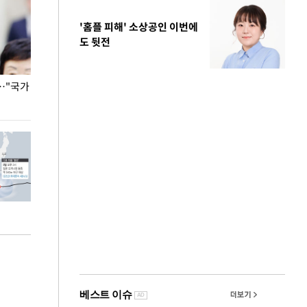
'홈플 피해' 소상공인 이번에
도 뒷전
…"국가
홈플러스, 67개 점포 가오픈… 13일 정식 개장
오세훈 서울시장,
환경 점검