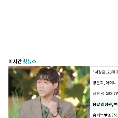
이시간
핫뉴스
"서장훈, 28억
방은희, 어머니 
심판 성 접대 7
응팔 최성원, 
홍서범♥조갑경,