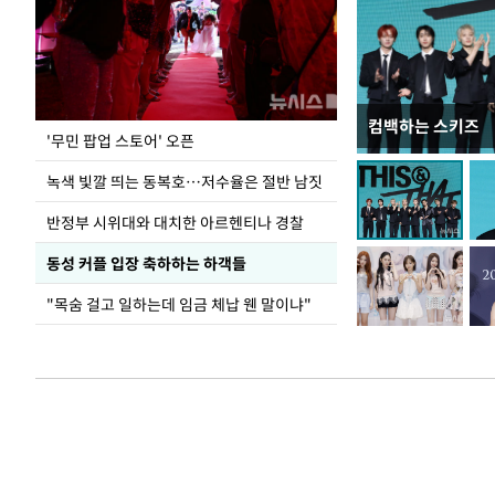
컴백하는 스키즈
지석천 뒤덮은 
'무민 팝업 스토어' 오픈
녹색 빛깔 띄는 동복호…저수율은 절반 남짓
반정부 시위대와 대치한 아르헨티나 경찰
동성 커플 입장 축하하는 하객들
"목숨 걸고 일하는데 임금 체납 웬 말이냐"