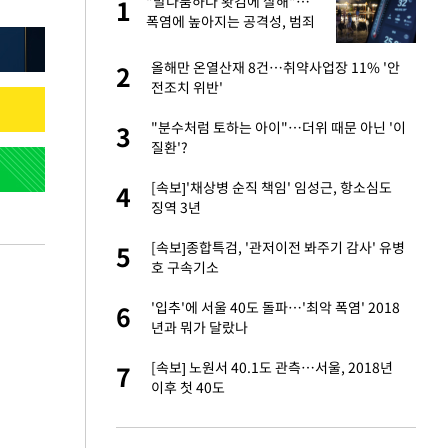
건물
"말다툼하다 홧김에 살해"…
1
1
폭염에 높아지는 공격성, 범죄
로 번지나
친구들과 연락 끊어"
올해만 온열산재 8건…취약사업장 11% '안
2
2
전조치 위반'
 사과 후 근황…밝
"분수처럼 토하는 아이"…더위 때문 아닌 '이
3
3
질환'?
 분기배당 결정…3
[속보]'채상병 순직 책임' 임성근, 항소심도
4
4
표
징역 3년
경기 들여다보니…한
[속보]종합특검, '관저이전 봐주기 감사' 유병
5
5
호 구속기소
75원 분기 배
'입추'에 서울 40도 돌파…'최악 폭염' 2018
6
6
방안 확정"
년과 뭐가 달랐나
안…이동 용이한 장
[속보] 노원서 40.1도 관측…서울, 2018년
7
7
이후 첫 40도