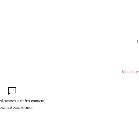
장 기소
회
교수…이병
개시
0.3만개
 4.1%로
말고 과감히
쪽 아웃바
 하향
별재난지역
…희망지 못
날씨]
요 선제 대