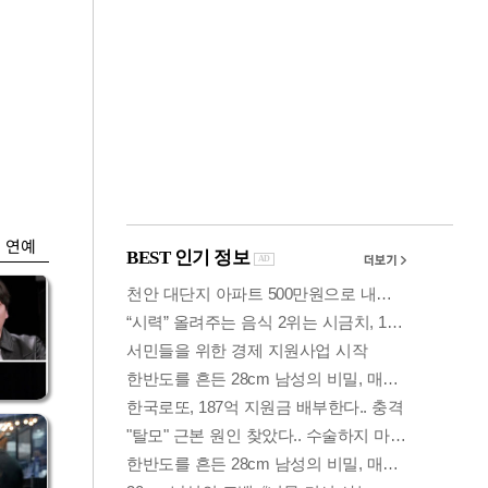
금융
…
두나무, 경찰청 '압수
 중
가상자산' 관리한다
연예