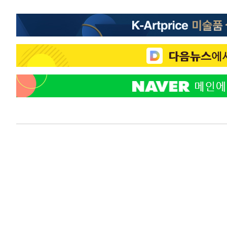
-8707초 전 >
외국인 심판 성 접대 7경기 들여다보니…한국 축구 '5승 2
-8441초 전 >
[속보]코스닥, 2.86포인트(0.36%) 내린 798.81마감
-8394초 전 >
[속보]코스피, 6200선 약보합…0.60% 내린 6258.77에 
-8374초 전 >
[속보]원·달러 환율, 7.7원 내린 1416.1원 마감
-8263초 전 >
[속보] 노원서 40.1도 관측…서울, 2018년 이후 첫 40도
-5353초 전 >
[속보]종합특검, '계엄 수용공간 확보' 신용해 前교정본부
-4226초 전 >
외신들도 주목한 韓축구 파문…"국민적 공분에 수사 재개"
-4197초 전 >
11시간 압수수색에 성접대 파문까지…'쑥대밭' 된 축구협
-3219초 전 >
[속보]규제합리화위원회 부위원장에 김태유 서울대 공대 
태 후임
7분 전 >
[속보]국힘 윤리위, '돌려차기 발언' 진종오·서범수 징계 절차 