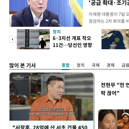
'공급 확대·조기
이재명 대통령이 7일 
점검하는 2차 회의를 
관계부처 장관들과 위
정치
금융 지원 방향 및 방안
 두
6·3지선 개표 착오
지원 방안을 보고 받았
11건…당선인 영향
면 브리핑에서 밝혔다 
 정도
없어
많이 본 기사
종합
정치
국제
경제
금
전현무 "전 
락 끊어"
"서장훈, 28억에 산 서초 건물 450