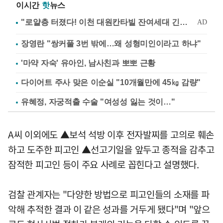
이시간
핫
뉴스
장영란 "쌍커풀 3번 밖에…왜 성형미인이라고 하냐"
'마약 자숙' 유아인, 남사친과 뽀뽀 근황
다이어트 주사 맞은 이순실 "10개월만에 45㎏ 감량"
유혜정, 자궁적출 수술 "여성성 잃는 것이…"
A씨 이외에도 ▲보석 석방 이후 전자발찌를 고의로 훼손
하고 도주한 피고인 ▲선고기일을 앞두고 종적을 감추고
잠적한 피고인 등이 주요 사례로 꼽힌다고 설명했다.
검찰 관계자는 "다양한 방법으로 피고인들의 소재를 파
악해 추적한 결과 이 같은 성과를 거두게 됐다"며 "앞으