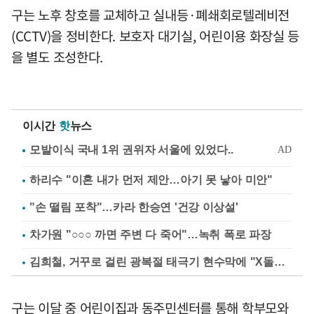
구는 노후 창호를 교체하고 실내등·폐쇄회로텔레비전
(CCTV)을 정비한다. 보호자 대기실, 어린이용 화장실 등
을 별도 조성한다.
이시간
핫
뉴스
하리수 "이혼 내가 먼저 제안…아기 못 낳아 미안"
"손 떨림 포착"…카라 한승연 '건강 이상설'
차가원 "○○○ 까면 주변 다 죽어"…녹취 폭로 파장
김희철, 거꾸로 걸린 광복절 태극기 현수막에 "X돌았네"
구는 이달 중 어린이집과 동주민센터를 통해 학부모와