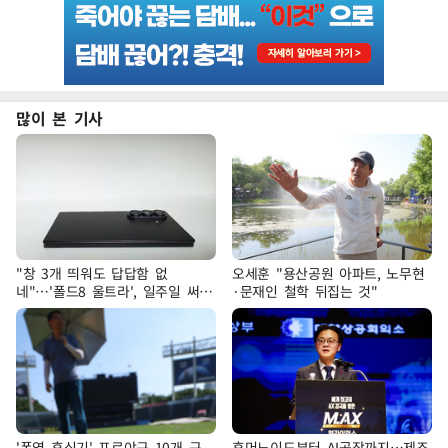
많이 본 기사
"창 3개 띄워도 답답함 없
오세훈 "용산공원 아파트, 노무현
네"…'폴드8 울트라', 일주일 써보
·문재인 철학 뒤집는 것"
니
'폭염 휴식기' 프로야구 10개 구
휴머노이드부터 AI공장까지…제조