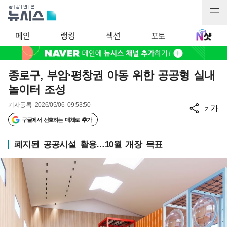
메인
랭킹
섹션
포토
종로구, 부암·평창권 아동 위한 공공형 실내
놀이터 조성
기사등록
2026/05/06 09:53:50
가
가
구글에서 선호하는 매체로 추가
폐지된 공공시설 활용…10월 개장 목표