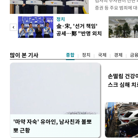
검사의 수사권이 전면
증권 등 주요 범죄에 
새로운 쟁점으로 떠올랐
정치
여 근거가 사라지면서 
만 피
金·宋, '선거 책임'
이다. 9일 법조계에 
공세…鄭 "반명 외치
사의 수사권이 박탈되면
공개
며 분열"
은 법적
많이 본 기사
종합
정치
국제
경제
금
손떨림 건강
스크 심해 치
'마약 자숙' 유아인, 남사친과 볼뽀
뽀 근황