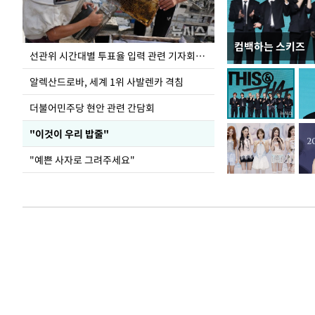
컴백하는 스키즈
용산어린이정원 앞
선관위 시간대별 투표율 입력 관련 기자회견하는 주진우 의원
알렉산드로바, 세계 1위 사발렌카 격침
더불어민주당 현안 관련 간담회
"이것이 우리 밥줄"
"예쁜 사자로 그려주세요"