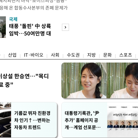
 폐지되면서 마약·보이스피싱·금융·
대응해 온 합동수사본부의 존폐 문제가
다. 합수본에 파견된 검사의 수사 참
국제
경제
현행 방식을 유지하기 어렵다는 지적
태풍 '돌핀' 中 상륙
세금 피하려 실입
따르면 형사소송법 개정안 개정으로 검
임박…50여만명 대
주…전월세 시장 
서, 현재 운영 중인 검경 합수본 9곳
피
어붙나
융
산업
IT·바이오
사회
수도권
지방
문화
스포츠
이상설 한승연…"목디
료 중"
기름값 뛰자 친환경
대통령기록관, '尹
차 인기↑…변하는
추가' 홈페이지 공
자동차 트렌드
개…계엄 선포문은
빠져