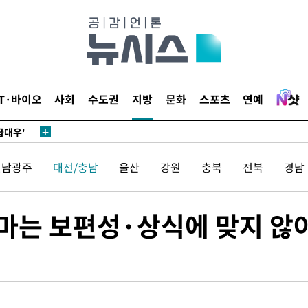
어”
동'
리(종합)
IT·바이오
사회
수도권
지방
문화
스포츠
연예
개
급대우'
시설 '온도
전남광주
대전/충남
울산
강원
충북
전북
경남
 사건
 " 밝혀
폭발로 부
출마는 보편성·상식에 맞지 않
황 논의
정보, 언론
어”
동'