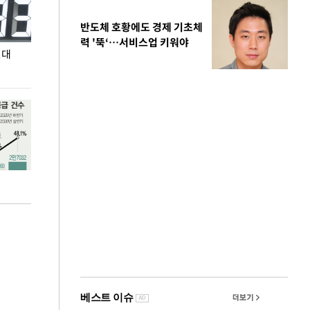
반도체 호황에도 경제 기초체
력 '뚝‘…서비스업 키워야
원대
민주당 당대표 후보 김민석, 제주·인천 권리당원
무더위 잊는 도심형
투표서 정청래에 승리
페스티벌'