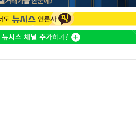
'마약 자숙' 유아인, 남사
1
볼뽀뽀 근황
손떨림 건강이상설 한승연
2
치료 중"
기름값 뛰자 친환경차 인
3
차 트렌드[세쓸통]
[단독]대통령기록관, '尹 
4
개…계엄 선포문은 빠져
“美 이란전 무기 소진…
5
미군 취약해질 수 있어”
[속보]美중부 사령관, 이
6
중화된 전선 상황 논의
과거 성 접대 7경기서 한국
7
징계 가능성은