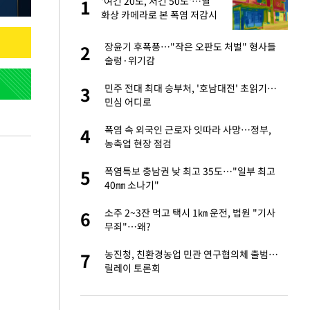
친과
'여긴 20도, 저긴 50도'…열
1
1
화상 카메라로 본 폭염 저감시
설 '온도차'
…"목디스크 심해
장윤기 후폭풍…"작은 오판도 처벌" 형사들
2
2
술렁·위기감
기↑…변하는 자동
민주 전대 최대 승부처, '호남대전' 초읽기…
3
3
민심 어디로
추가' 홈페이지 공
폭염 속 외국인 근로자 잇따라 사망…정부,
4
4
농축업 현장 점검
북한과 분쟁시 주한
폭염특보 충남권 낮 최고 35도…"일부 최고
5
5
40㎜ 소나기"
스라엘 긴급방문 다
소주 2~3잔 먹고 택시 1㎞ 운전, 법원 "기사
6
6
무죄"…왜?
 축구 무패…FIFA
농진청, 친환경농업 민관 연구협의체 출범…
7
7
릴레이 토론회