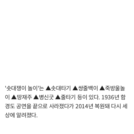
'솟대쟁이 놀이'는 ▲솟대타기 ▲쌍줄백이 ▲죽방울놀
이 ▲땅재주 ▲병신굿 ▲줄타기 등이 있다. 1936년 함
경도 공연을 끝으로 사라졌다가 2014년 복원돼 다시 세
상에 알려졌다.