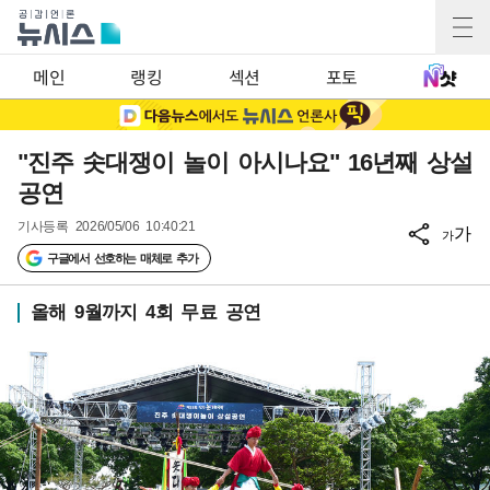
메인
랭킹
섹션
포토
"진주 솟대쟁이 놀이 아시나요" 16년째 상설
공연
기사등록
2026/05/06 10:40:21
가
가
구글에서 선호하는 매체로 추가
올해 9월까지 4회 무료 공연