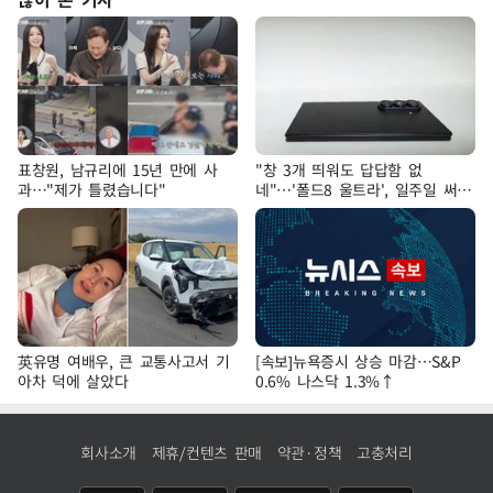
표창원, 남규리에 15년 만에 사
"창 3개 띄워도 답답함 없
과…"제가 틀렸습니다"
네"…'폴드8 울트라', 일주일 써보
니
英유명 여배우, 큰 교통사고서 기
[속보]뉴욕증시 상승 마감…S&P
아차 덕에 살았다
0.6% 나스닥 1.3%↑
회사소개
제휴/컨텐츠 판매
약관·정책
고충처리