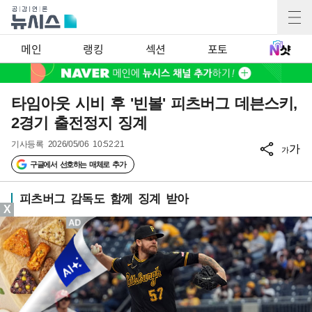
메인
랭킹
섹션
포토
타임아웃 시비 후 '빈볼' 피츠버그 데븐스키,
2경기 출전정지 징계
기사등록
2026/05/06 10:52:21
가
가
구글에서 선호하는 매체로 추가
피츠버그 감독도 함께 징계 받아
X