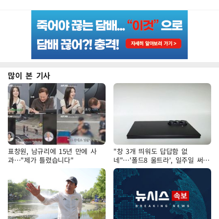
많이 본 기사
표창원, 남규리에 15년 만에 사
"창 3개 띄워도 답답함 없
과…"제가 틀렸습니다"
네"…'폴드8 울트라', 일주일 써보
니