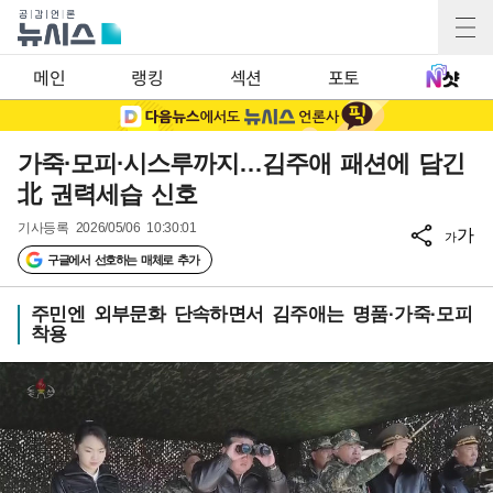
메인
랭킹
섹션
포토
가죽·모피·시스루까지…김주애 패션에 담긴
北 권력세습 신호
기사등록
2026/05/06 10:30:01
가
가
구글에서 선호하는 매체로 추가
주민엔 외부문화 단속하면서 김주애는 명품·가죽·모피
착용