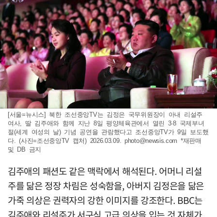
[서울=뉴시스] 북한 조선중앙TV는 김정은 국무위원장이 아내 리설주
여사, 딸 김주애와 함께 지난 8일 평양체육관에서 열린 3·8 국제부녀
절(세계 여성의 날) 기념 공연을 관람했다고 조선중앙TV가 9일 보도했
다. (사진=조선중앙TV 캡처) 2026.03.09.
photo@newsis.com
*재판매
및 DB 금지
김주애의 패션도 같은 맥락에서 해석된다. 어머니 리설
주를 닮은 정장 차림은 성숙함을, 아버지 김정은을 닮은
가죽 의상은 권력자의 강한 이미지를 강조한다. BBC는
김주애와 리설주가 서구식 고급 의상을 입는 것 자체가