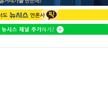
협회
 교수…이
 절차 개시
액
사망
CDC
압수수색
 등 9곳