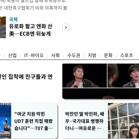
IFA) 북중미 월드컵 실패 후폭풍으로
은 대한축구협회가 비위 의혹까지 불
밭이 됐다. 특히 10년도 넘은 외국인
국제
경제
 파묘되면서 축구협회를 향한 불신은
유로화 팔고 엔화 산
수도권 고용 급랭
 이르렀다. 축구협회는 2024년 7월
美…ECB엔 뒤늦게
전국 취업자 10명
대표팀 사령탑으로 선임한 뒤
통보
1명뿐
융
산업
IT·바이오
사회
수도권
지방
문화
스포츠
연인 집착에 친구들과 연
"여군 지원 막힌
박찬민 딸 박민하, 배
UDT 훈련 직접 해봤
우·국가대표 병행하
습니다"…707 출신
더니…여유로운 근
女유튜버 '완벽 소
황 공개