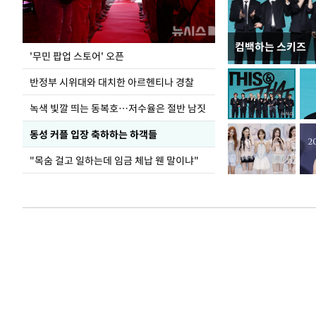
컴백하는 스키즈
지석천 뒤덮은 
'무민 팝업 스토어' 오픈
반정부 시위대와 대치한 아르헨티나 경찰
녹색 빛깔 띄는 동복호…저수율은 절반 남짓
동성 커플 입장 축하하는 하객들
"목숨 걸고 일하는데 임금 체납 웬 말이냐"