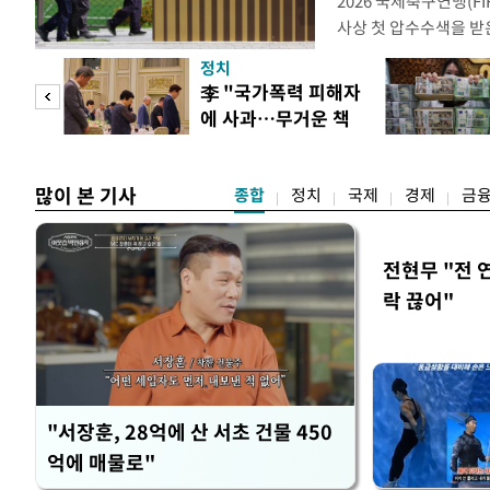
2026 국제축구연맹(F
사상 첫 압수수색을 받
거지면서 그야말로 쑥대
정치
심판 성 접대 파문까지
 두
李 "국가폭력 피해자
돌이킬 수 없는 지경까지
에 사과…무거운 책
홍명보 전 감독을 국가
 정도
임감"
많이 본 기사
종합
정치
국제
경제
금
전현무 "전 
락 끊어"
"서장훈, 28억에 산 서초 건물 450
억에 매물로"