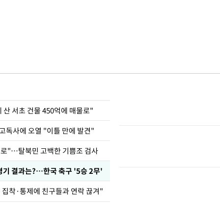
에 산 서초 건물 450억에 매물로"
고독사에 오열 "이틀 만에 발견"
뒤로"…탈북민 고백한 기쁨조 검사
경기 결과는?…한국 축구 '5승 2무'
인 집착·통제에 친구들과 연락 끊겨"