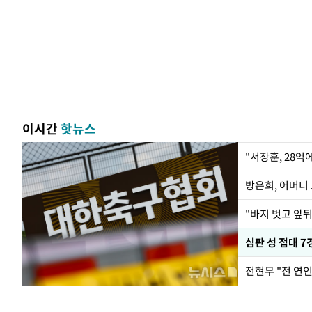
이시간
핫뉴스
"서장훈, 28억
방은희, 어머니 
"바지 벗고 앞
심판 성 접대 7
전현무 "전 연