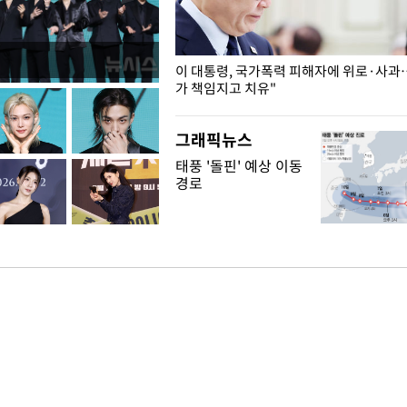
개구리밥
이 대통령, 국가폭력 피해자에 위로·사과
가 책임지고 치유"
그래픽뉴스
태풍 '돌핀' 예상 이동
경로