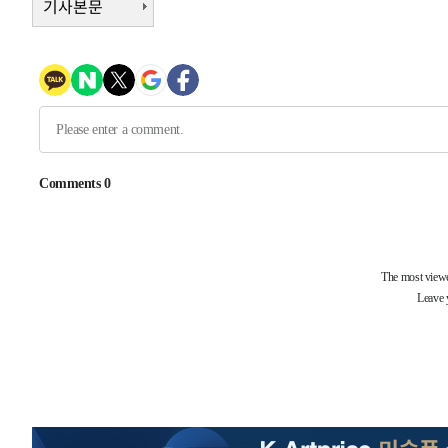
기사본문
25.3%↑
-10372초 전 >
[속보]'채상병 순직 책임' 임성근, 항소심도 징역 3년
-10238초 전 >
[속보]종합특검, '관저이전 봐주기 감사' 유병호 구속기소
-6838초 전 >
민주 콩고 에볼라환자 4천명 돌파, 4053명 발생 1850명 
-6088초 전 >
[속보]'300억원대 사기 혐의' 차가원 대표 구속 송치
-5282초 전 >
"미 전국적 살모네라 식중독 원인은 멕시코산 할라피뇨"-- 
-3795초 전 >
[속보]경찰·노동부, HL만도 평택사업장 끼임 사망 관련 
-3676초 전 >
[속보]합수본, '투표율 허위 입력' 중앙·서울·경기도 선관위
압수수색
-30908초 전 >
SK하이닉스, 용인·청주 팹에 54조 투자…"AI 메모리 수
응"
-27764초 전 >
여자배구 이재영·이다영 자매, 아제르바이잔 투란VC 입
-27017초 전 >
외국인 심판 성 접대 7경기 들여다보니…한국 축구 '5승 2
-26751초 전 >
[속보]코스닥, 2.86포인트(0.36%) 내린 798.81마감
-26704초 전 >
[속보]코스피, 6200선 약보합…0.60% 내린 6258.77에
-26684초 전 >
[속보]원·달러 환율, 7.7원 내린 1416.1원 마감
-26573초 전 >
[속보] 노원서 40.1도 관측…서울, 2018년 이후 첫 40도
-23663초 전 >
[속보]종합특검, '계엄 수용공간 확보' 신용해 前교정본
-22536초 전 >
외신들도 주목한 韓축구 파문…"국민적 공분에 수사 재개