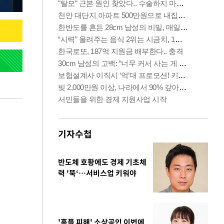
기자수첩
반도체 호황에도 경제 기초체
력 '뚝‘…서비스업 키워야
'홈플 피해' 소상공인 이번에