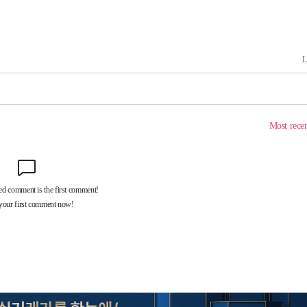
사망
CDC
압수수색
 등 9곳
요 선제 대
단
무'
 마쳐
부장 기소
"