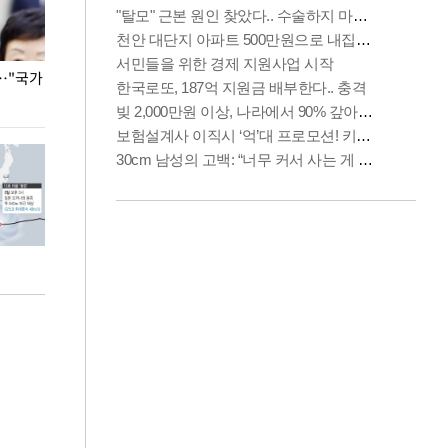
…"국가
홈플러스, 67개 점포 가오픈… 13일 정식 개장
오세훈 서울시장,
환경 점검