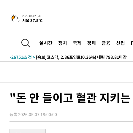
2026.08.07 (금)
서울 37.5℃
-3676초 전 >
[속보]합수본, '투표율 허위 입력' 중앙·서울·경기도 선관위
압수수색
-30908초 전 >
SK하이닉스, 용인·청주 팹에 54조 투자…"AI 메모리 수
응"
-27764초 전 >
여자배구 이재영·이다영 자매, 아제르바이잔 투란VC 입
실시간
정치
국제
경제
금융
산업
-27017초 전 >
외국인 심판 성 접대 7경기 들여다보니…한국 축구 '5승 2
-26751초 전 >
[속보]코스닥, 2.86포인트(0.36%) 내린 798.81마감
-26704초 전 >
[속보]코스피, 6200선 약보합…0.60% 내린 6258.77에
-26684초 전 >
[속보]원·달러 환율, 7.7원 내린 1416.1원 마감
-26573초 전 >
[속보] 노원서 40.1도 관측…서울, 2018년 이후 첫 40도
-23663초 전 >
[속보]종합특검, '계엄 수용공간 확보' 신용해 前교정본
"돈 안 들이고 혈관 지키
-22536초 전 >
외신들도 주목한 韓축구 파문…"국민적 공분에 수사 재개
-22507초 전 >
11시간 압수수색에 성접대 파문까지…'쑥대밭' 된 축구
등록 2026.05.07 18:00:00
-21529초 전 >
[속보]규제합리화위원회 부위원장에 김태유 서울대 공대
병태 후임
-17887초 전 >
[속보]국힘 윤리위, '돌려차기 발언' 진종오·서범수 징계
-13212초 전 >
[속보] 7월 중국 수출 23.9%↑ 수입 27.5%↑…무역총