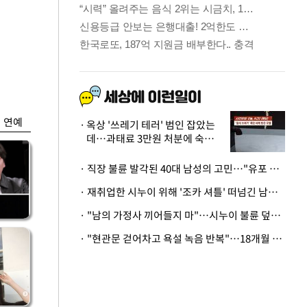
금융
…
'가격 왜곡 논란' 프
 중
리장 상·하한가 한시
금지
연예
옥상 '쓰레기 테러' 범인 잡았는
데…과태료 3만원 처분에 숙박업
주 허탈
· 직장 불륜 발각된 40대 남성의 고민…"유포 동료 명예훼손·협박죄 고소 가능할까"
· 재취업한 시누이 위해 '조카 셔틀' 떠넘긴 남편…아내 "난 못한다"
· "남의 가정사 끼어들지 마"…시누이 불륜 덮으려는 남편에 억울한 아내
· "현관문 걷어차고 욕설 녹음 반복"…18개월 아기 키우는 집 뒤흔든 '앞집의 비극'