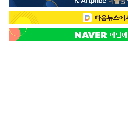
-22507초 전 >
11시간 압수수색에 성접대 파문까지…'쑥대밭' 된 축구
-21529초 전 >
[속보]규제합리화위원회 부위원장에 김태유 서울대 공대
병태 후임
-17887초 전 >
[속보]국힘 윤리위, '돌려차기 발언' 진종오·서범수 징계
-13212초 전 >
[속보] 7월 중국 수출 23.9%↑ 수입 27.5%↑…무역총
25.3%↑
-10372초 전 >
[속보]'채상병 순직 책임' 임성근, 항소심도 징역 3년
-10238초 전 >
[속보]종합특검, '관저이전 봐주기 감사' 유병호 구속기소
-6838초 전 >
민주 콩고 에볼라환자 4천명 돌파, 4053명 발생 1850명 
-6088초 전 >
[속보]'300억원대 사기 혐의' 차가원 대표 구속 송치
-5282초 전 >
"미 전국적 살모네라 식중독 원인은 멕시코산 할라피뇨"-- 
-3795초 전 >
[속보]경찰·노동부, HL만도 평택사업장 끼임 사망 관련 
-3676초 전 >
[속보]합수본, '투표율 허위 입력' 중앙·서울·경기도 선관위
압수수색