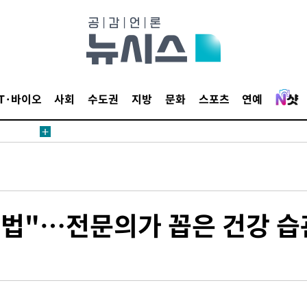
 등 9곳
요 선제 대
단
IT·바이오
사회
수도권
지방
문화
스포츠
연예
무'
 마쳐
부장 기소
는 법"…전문의가 꼽은 건강 습
"
협회
 교수…이
 절차 개시
액