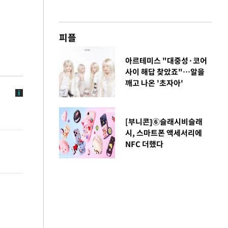
피플
아르테미스 "대중성·코어
사이 해답 찾았죠"…알을
깨고 나온 '초자아'
[부니콘]⑥슬래시비슬래
시, 스마트폰 액세서리에
NFC 더했다