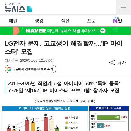
메인
랭킹
섹션
포토
LG전자 문제, 고교생이 해결할까…'IP 마이
스터' 모집
기사등록
2026/05/06 12:00:00
가
가
구글에서 선호하는 매체로 추가
2011~2025년 직업계고생 아이디어 70% '특허 등록'
7~28일 '제16기 IP 마이스터 프로그램' 참가자 모집