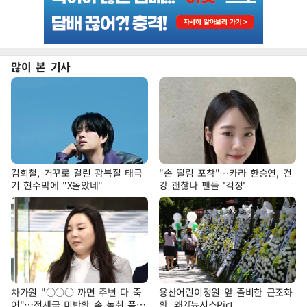
많이 본 기사
김희철, 거꾸로 걸린 광복절 태극
"손 떨림 포착"…카라 한승연, 건
기 현수막에 "X돌았네"
강 괜찮나 팬들 '걱정'
차가원 "○○○ 까면 주변 다 죽
용산어린이정원 앞 즐비한 근조화
어"…전세금 미반환 속 녹취 폭로
환, 왜?[뉴시스Pic]