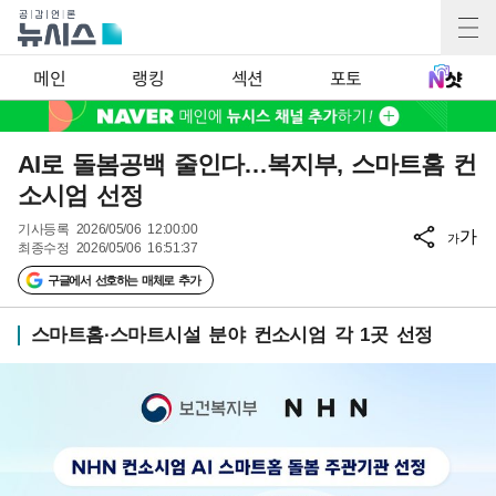
메인
랭킹
섹션
포토
AI로 돌봄공백 줄인다…복지부, 스마트홈 컨
소시엄 선정
기사등록
2026/05/06 12:00:00
가
가
최종수정
2026/05/06 16:51:37
구글에서 선호하는 매체로 추가
스마트홈·스마트시설 분야 컨소시엄 각 1곳 선정