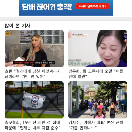
많이 본 기사
효린 "절친에게 남친 빼앗겨…지
방은희, 母 고독사에 오열 "이틀
금이라면 가만 안 있어"
만에 발견"
축구협회, 15년 전 심판 성 접대
김지수, '여행사 대표' 변신 근황
파문에 "현재는 내부 지침 준수"
"가볼 만하니…"