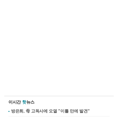
이시간
핫
뉴스
방은희, 母 고독사에 오열 "이틀 만에 발견"