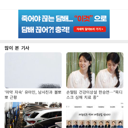
많이 본 기사
'마약 자숙' 유아인, 남사친과 볼뽀
손떨림 건강이상설 한승연…"목디
뽀 근황
스크 심해 치료 중"