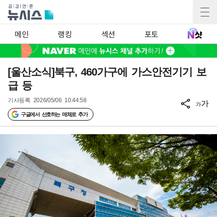
메인
랭킹
섹션
포토
[울산소식]북구, 460가구에 가스안전기기 보
급 등
기사등록
2026/05/06 10:44:58
가
가
구글에서 선호하는 매체로 추가