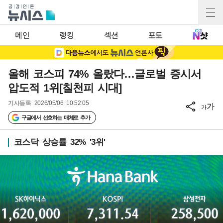
메인
랭킹
섹션
포토
올해 코스피 74% 올랐다…글로벌 증시서
압도적 1위[칠천피 시대]
기사등록
2026/05/06 10:52:05
가
가
구글에서 선호하는 매체로 추가
코스닥 상승률 32% '3위'