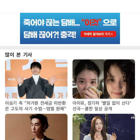
많이 본 기사
이승기 측 "차가원 전세금 미반환
아이유, 장기하 '별일 없이 산다'
은 고도의 사기 수법…엄벌 원해"
선곡…쿨한 일상 공개