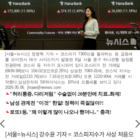
[서울=뉴시스] 정병혁 기자 = 코스피가 7300선을 돌파하는 등 급등세
를 보이면서 매수 사이드카가 발동된 6일 서울 중구 하나은행 딜링룸
전광판에 코스피 등 지수가 표시되어 있다.코스피가 전 거래일
(6936.99)보다 156.02포인트(2.25%) 상승한 7093.01에, 코스닥 지수는
전 거래일(1213.74)보다 7.16포인트(0.59%) 오른 1220.90에 거래를 시
작했다.삼성전자와 SK하이닉스는 10%대 오름세를 보이고 있다.
2026.05.06.
jhope@newsis.com
[서울=뉴시스] 강수윤 기자 = 코스피지수가 사상 처음으