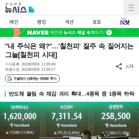
메인
랭킹
섹션
포토
"내 주식은 왜?"…'칠천피' 질주 속 짙어지는
그늘[칠천피 시대]
기사등록
2026/05/06 11:05:48
가
가
최종수정
2026/05/06 11:08:17
구글에서 선호하는 매체로 추가
반도체 쏠림 속 체감 괴리 확대…4종목 중 1종목 하락