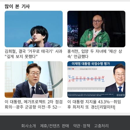
많이 본 기사
김희철, 결국 '거꾸로 태극기' 사과
홍석천, 입양 두 자녀에 '재산 상
"깊게 보지 못했다"
속' 언급했다
이 대통령, 메가프로젝트 2차 점검
이 대통령 지지율 43.3%…취임
회의…광주 군공항 이전·주 52시
후 최저치 또 경신[리얼미터]
간 예외 등 논의
회사소개
제휴/컨텐츠 판매
약관·정책
고충처리