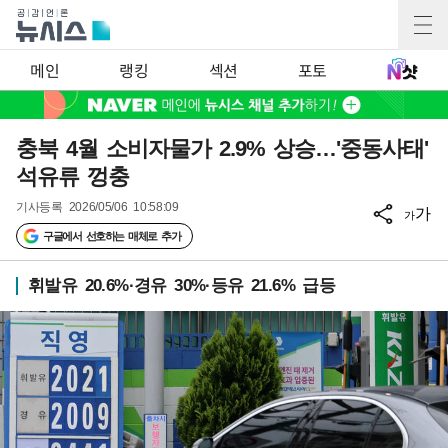
메인
랭킹
섹션
포토
충북 4월 소비자물가 2.9% 상승…'중동사태'
석유류 껑충
기사등록
2026/05/06 10:58:09
가
가
구글에서 선호하는 매체로 추가
휘발유 20.6%·경유 30%·등유 21.6% 급등