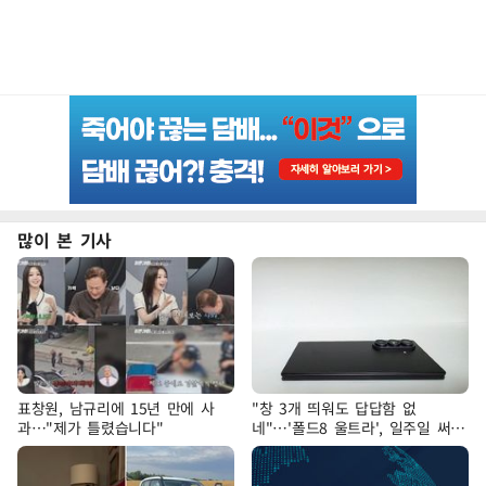
많이 본 기사
표창원, 남규리에 15년 만에 사
"창 3개 띄워도 답답함 없
과…"제가 틀렸습니다"
네"…'폴드8 울트라', 일주일 써보
니