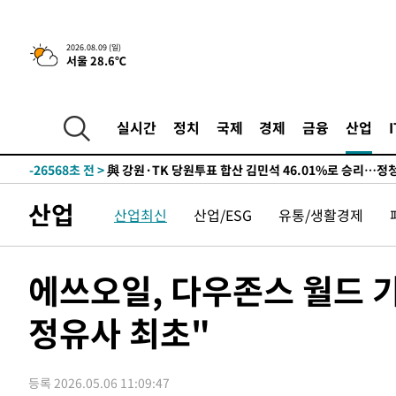
2026.08.09 (일)
서울 28.6℃
4시간 전 >
美 국방부, 켄달 전 공군장관 보안허가 취소…“에어포스원 기
론 누출”
-31258초 전 >
태풍 돌핀, 중 저장성 타이저우시 해안에 상륙 (1보)
-28604초 전 >
AT마드리드 데뷔 앞둔 이강인, 맨시티전 선발 대신 '벤치 
실시간
정치
국제
경제
금융
산업
-27234초 전 >
[속보]與 강원·TK 당원투표 합산 김민석 48.54%로 
44.40%
-26568초 전 >
與 강원·TK 당원투표 합산 김민석 46.01%로 승리…정
44.53%
-26408초 전 >
[속보]與전대 권리당원투표…강원·경북 김민석, 대구 정
산업
-26215초 전 >
[속보]與 당대표 경선, 경북 권리당원 투표 김민석 47.3
산업최신
산업/ESG
유통/생활경제
45.71%
-26117초 전 >
[속보]與 당대표 경선, 대구 권리당원 투표 정청래 47.8
46.35%
-25914초 전 >
[속보]與 당대표 경선, 강원 권리당원 투표 김민석 승리…5
에쓰오일, 다우존스 월드 
득표
-23832초 전 >
"일본축구협회, 대한축구협회 성 접대 의혹 심판 조사"
-16474초 전 >
[속보]장은수, KLPGA 제주삼다수 역전 우승…데뷔 10년
정유사 최초"
정상
-11839초 전 >
"얼마나 더웠으면"…안동 물길공원서 헤엄친 구렁이 '소
-11766초 전 >
손흥민, 68분 뛰고 2경기 침묵…LAFC, 톨루카에 1-0 승
등록 2026.05.06 11:09:47
-11038초 전 >
'2경기 연속 침묵' 손흥민, 톨루카전 68분만 뛰고 슈팅 0