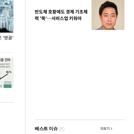
반도체 호황에도 경제 기초체
력 '뚝‘…서비스업 키워야
'영끌'
폭염 속 주말 풍경은?
극한 폭염에 바
도