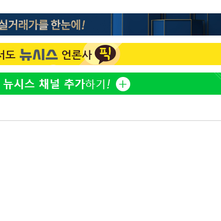
한정수 "황정민 선배만 피
1
 차에 첫
해…떳떳하면 신분 공개하
동'
손떨림 건강이상설 한승연
2
리(종합)
치료 중"
개
LAFC 손흥민, 리그스컵 
대우'
3
격…득점포 재가동 도전
온도차'
'여긴 20도, 저긴 50도
4
폭염 저감시설 '온도차'
 밝혀
발로 부상
이강인, 오늘 서울서 AT
5
식…'전례 없는 특급대우'
 논의
밀정보, 언
손흥민, 68분 뛰고 2경기 
6
카에 1-0 승리(종합)
사우디 남서부 아람코 자
7