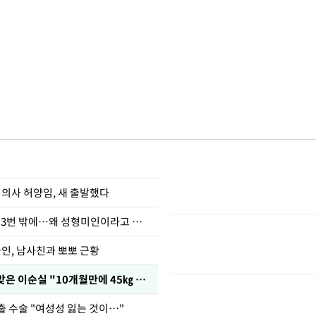
 의사 허양임, 새 출발했다
장영란 "쌍커풀 3번 밖에…왜 성형미인이라고 하냐"
아인, 남사친과 뽀뽀 근황
다이어트 주사 맞은 이순실 "10개월만에 45㎏ 감량"
출 수술 "여성성 잃는 것이…"