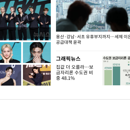
주째 하락, L당 1천800원대
용산·강남·서초 유휴부지까지…세제 이은 
공급대책 윤곽
그래픽뉴스
집값 더 오를라…보
금자리론 수도권 비
중 48.1%