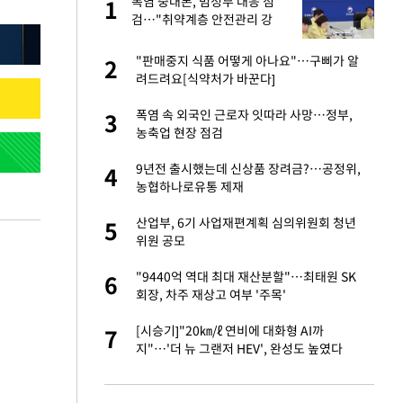
폭염 중대본, 범정부 대응 점
1
1
라"
검…"취약계층 안전관리 강
화"
…"목디스크 심해
"판매중지 식품 어떻게 아나요"…구삐가 알
2
2
려드려요[식약처가 바꾼다]
톨루카전 선발 출
폭염 속 외국인 근로자 잇따라 사망…정부,
3
3
농축업 현장 점검
'…열화상 카메라로 본
9년전 출시했는데 신상품 장려금?…공정위,
4
4
농협하나로유통 제재
마드리드 입단
산업부, 6기 사업재편계획 심의위원회 청년
5
5
위원 공모
침묵…LAFC, 톨루
"9440억 역대 최대 재산분할"…최태원 SK
6
6
회장, 차주 재상고 여부 '주목'
잔 정유시설서 화재
[시승기]"20㎞/ℓ 연비에 대화형 AI까
7
7
지"…'더 뉴 그랜저 HEV', 완성도 높였다