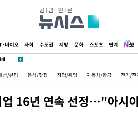
밀정보, 언
시작'
IT·바이오
사회
수도권
지방
문화
스포츠
연예
승리…정청래
청래
청래 승리
7%·정청래
패션/뷰티
음식/맛집
창업/취업
자동차/항공
전기/전
2%·김민석
0.30%
기업 16년 연속 선정…"아시
 차에 첫
동'
리(종합)
개