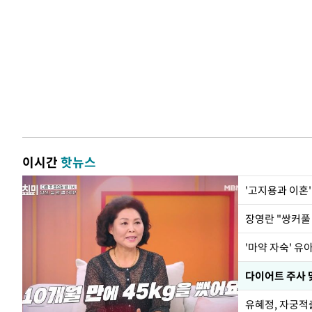
이시간
핫뉴스
'고지용과 이혼'
'마약 자숙' 유
유혜정, 자궁적