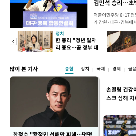
김민석 승리…초박
더불어민주당 8·17 
가 강원·대구·경북에
48.54%(1만8977
정치
를 1622표(4.14%p
만 피
한 총리 "청년 일자
·인천 권리당원 투표에
리 중요…곧 정부 대
적 합산(가중치 미반영)
공개
책"
많이 본 기사
종합
정치
국제
경제
금
손떨림 건강
스크 심해 치
한정수 "황정민 선배만 피해…떳떳