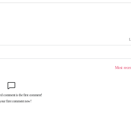
대우'
온도차'
 밝혀
발로 부상
 논의
밀정보, 언
시작'
승리…정청래
청래
청래 승리
7%·정청래
2%·김민석
0.30%