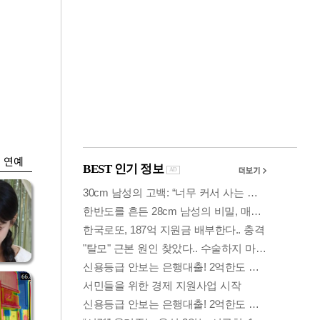
금융
박
변동성 커진 코스
연
피…거래대금 올해
최저
연예