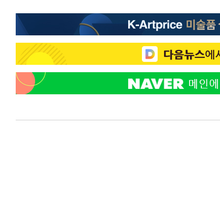
-16474초 전 >
[속보]장은수, KLPGA 제주삼다수 역전 우승…데뷔 10년
정상
-11839초 전 >
"얼마나 더웠으면"…안동 물길공원서 헤엄친 구렁이 '소
-11766초 전 >
손흥민, 68분 뛰고 2경기 침묵…LAFC, 톨루카에 1-0 승
-11038초 전 >
'2경기 연속 침묵' 손흥민, 톨루카전 68분만 뛰고 슈팅 0
-9790초 전 >
이강인, 오늘 서울서 AT마드리드 입단식…'전례 없는 특급
55분 전 >
'여긴 20도, 저긴 50도'…열화상 카메라로 본 폭염 저감시설 '
1시간 전 >
콜롬비아 신임 우파 대통령 취임 하루만에 차량폭탄 폭발 사건
2시간 전 >
튀르키예 외무장관, "메카 3국 방위협정은 이란이 목표 아냐 "
3시간 전 >
이군이 불법 군시설 건설한 레바논 남부에서 레바논군 3명 폭
4시간 전 >
[속보]美중부 사령관, 이스라엘 긴급방문 다중화된 전선 상황
4시간 전 >
美 국방부, 켄달 전 공군장관 보안허가 취소…“에어포스원 기
론 누출”