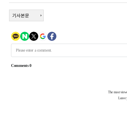
-9790초 전 >
이강인, 오늘 서울서 AT마드리드 입단식…'전례 없는 특급
55분 전 >
'여긴 20도, 저긴 50도'…열화상 카메라로 본 폭염 저감시설 '
기사본문
1시간 전 >
콜롬비아 신임 우파 대통령 취임 하루만에 차량폭탄 폭발 사건
2시간 전 >
튀르키예 외무장관, "메카 3국 방위협정은 이란이 목표 아냐 "
3시간 전 >
이군이 불법 군시설 건설한 레바논 남부에서 레바논군 3명 폭
4시간 전 >
[속보]美중부 사령관, 이스라엘 긴급방문 다중화된 전선 상황
4시간 전 >
美 국방부, 켄달 전 공군장관 보안허가 취소…“에어포스원 기
론 누출”
-31258초 전 >
태풍 돌핀, 중 저장성 타이저우시 해안에 상륙 (1보)
-28604초 전 >
AT마드리드 데뷔 앞둔 이강인, 맨시티전 선발 대신 '벤치 
-27234초 전 >
[속보]與 강원·TK 당원투표 합산 김민석 48.54%로 
44.40%
-26568초 전 >
與 강원·TK 당원투표 합산 김민석 46.01%로 승리…정
44.53%
-26408초 전 >
[속보]與전대 권리당원투표…강원·경북 김민석, 대구 정
-26215초 전 >
[속보]與 당대표 경선, 경북 권리당원 투표 김민석 47.3
45.71%
-26117초 전 >
[속보]與 당대표 경선, 대구 권리당원 투표 정청래 47.8
46.35%
-25914초 전 >
[속보]與 당대표 경선, 강원 권리당원 투표 김민석 승리…5
득표
-23832초 전 >
"일본축구협회, 대한축구협회 성 접대 의혹 심판 조사"