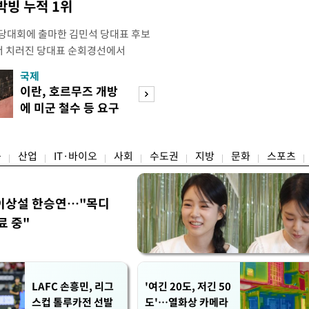
빙 누적 1위
전당대회에 출마한 김민석 당대표 후보
서 치러진 당대표 순회경선에서
표)를 얻어 상대 경쟁주자인 정청래 후보
국제
경제
) 차로 제치고 1위를 차지했다. 전날 제주
이란, 호르무즈 개방
세제·토허제 엇
서도 김 후보가 앞섰다. 이에 따라 누
에 미군 철수 등 요구
자…실거주 유예 
에서도 김 후보(46.01%)가 1위로
장 검토
융
산업
IT·바이오
사회
수도권
지방
문화
스포츠
이상설 한승연…"목디
료 중"
LAFC 손흥민, 리그
'여긴 20도, 저긴 50
스컵 톨루카전 선발
도'…열화상 카메라