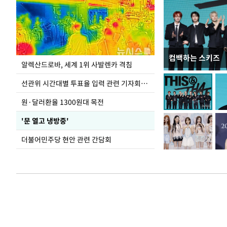
컴백하는 스키즈
주유소 기름값 12
알렉산드로바, 세계 1위 사발렌카 격침
선관위 시간대별 투표율 입력 관련 기자회견하는 주진우 의원
원·달러환율 1300원대 목전
'문 열고 냉방중'
더불어민주당 현안 관련 간담회