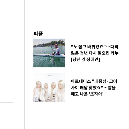
피플
"노 잡고 바뀌었죠"…다리
잃은 청년 다시 일으킨 카누
[당신 옆 장애인]
아르테미스 "대중성·코어
사이 해답 찾았죠"…알을
깨고 나온 '초자아'