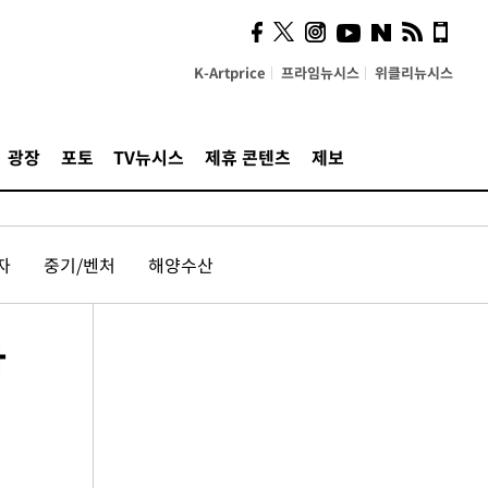
K-Artprice
프라임뉴시스
위클리뉴시스
광장
포토
TV뉴시스
제휴 콘텐츠
제보
자
중기/벤처
해양수산
아