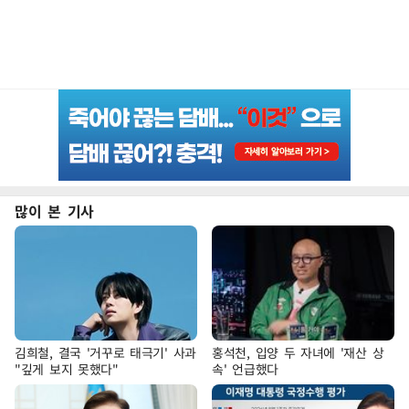
많이 본 기사
김희철, 결국 '거꾸로 태극기' 사과
홍석천, 입양 두 자녀에 '재산 상
"깊게 보지 못했다"
속' 언급했다