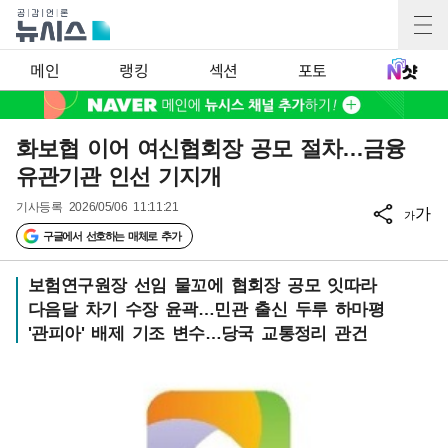
메인
랭킹
섹션
포토
화보협 이어 여신협회장 공모 절차…금융
유관기관 인선 기지개
기사등록
2026/05/06 11:11:21
가
가
구글에서 선호하는 매체로 추가
보험연구원장 선임 물꼬에 협회장 공모 잇따라
다음달 차기 수장 윤곽…민관 출신 두루 하마평
'관피아' 배제 기조 변수…당국 교통정리 관건