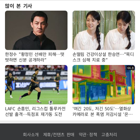
많이 본 기사
한정수 "황정민 선배만 피해…떳
손떨림 건강이상설 한승연…"목디
떳하면 신분 공개하라"
스크 심해 치료 중"
LAFC 손흥민, 리그스컵 톨루카전
'여긴 20도, 저긴 50도'…열화상
선발 출격…득점포 재가동 도전
카메라로 본 폭염 저감시설 '온도
차'
회사소개
제휴/컨텐츠 판매
약관·정책
고충처리