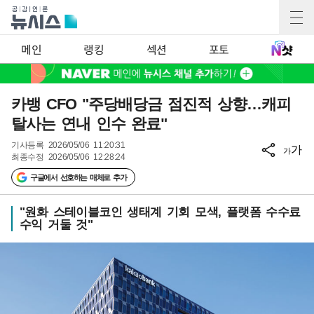
메인
랭킹
섹션
포토
카뱅 CFO "주당배당금 점진적 상향…캐피
탈사는 연내 인수 완료"
기사등록
2026/05/06 11:20:31
가
가
최종수정
2026/05/06 12:28:24
구글에서 선호하는 매체로 추가
"원화 스테이블코인 생태계 기회 모색, 플랫폼 수수료
수익 거둘 것"