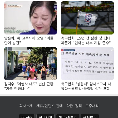
방은희, 母 고독사에 오열 "이틀
축구협회, 15년 전 심판 성 접대
만에 발견"
파문에 "현재는 내부 지침 준수"
김지수, '여행사 대표' 변신 근황
축구협회 '성접대' 감사보고서 나
"가볼 만하니…"
왔다…월드컵·올림픽 심판 포함
회사소개
제휴/컨텐츠 판매
약관·정책
고충처리
PC화면
제보하기
앱 다운로드
맨위로↑