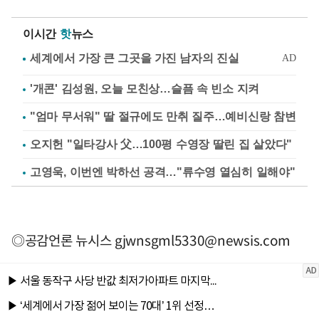
이시간
핫
뉴스
'개콘' 김성원, 오늘 모친상…슬픔 속 빈소 지켜
"엄마 무서워" 딸 절규에도 만취 질주…예비신랑 참변
오지헌 "일타강사 父…100평 수영장 딸린 집 살았다"
고영욱, 이번엔 박하선 공격…"류수영 열심히 일해야"
◎공감언론 뉴시스
gjwnsgml5330@newsis.com