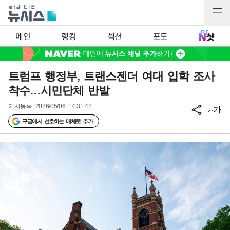
메인
랭킹
섹션
포토
트럼프 행정부, 트랜스젠더 여대 입학 조사
착수…시민단체 반발
기사등록
2026/05/06 14:31:42
가
가
구글에서 선호하는 매체로 추가