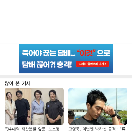
많이 본 기사
''9440억 재산분할 앞둔' 노소영
고영욱, 이번엔 박하선 공격…"류