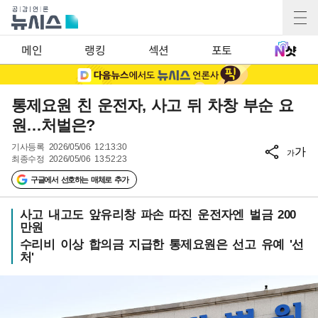
메인
랭킹
섹션
포토
통제요원 친 운전자, 사고 뒤 차창 부순 요
원…처벌은?
기사등록
2026/05/06 12:13:30
가
가
최종수정
2026/05/06 13:52:23
구글에서 선호하는 매체로 추가
사고 내고도 앞유리창 파손 따진 운전자엔 벌금 200
만원
수리비 이상 합의금 지급한 통제요원은 선고 유예 '선
처'