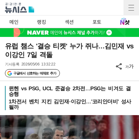
메인
랭킹
섹션
포토
유럽 챔스 '결승 티켓' 누가 쥐나…김민재 vs
이강인 7일 격돌
기사등록
2026/05/06 13:32:22
가
가
구글에서 선호하는 매체로 추가
뮌헨 vs PSG, UCL 준결승 2차전…PSG는 비겨도 결
승행
1차전서 벤치 지킨 김민재·이강인…'코리안더비' 성사
될까