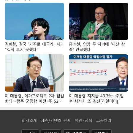
김희철, 결국 '거꾸로 태극기' 사과
홍석천, 입양 두 자녀에 '재산 상
"깊게 보지 못했다"
속' 언급했다
이 대통령, 메가프로젝트 2차 점검
이 대통령 지지율 43.3%…취임
회의…광주 군공항 이전·주 52시
후 최저치 또 경신[리얼미터]
간 예외 등 논의
회사소개
제휴/컨텐츠 판매
약관·정책
고충처리