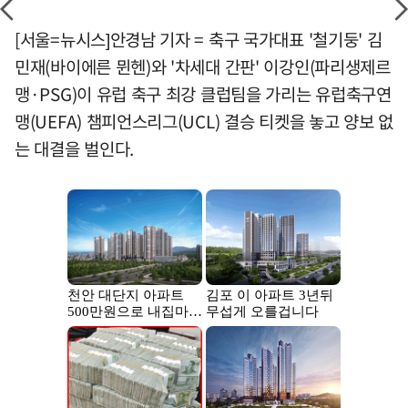
[서울=뉴시스]안경남 기자 = 축구 국가대표 '철기둥' 김
민재(바이에른 뮌헨)와 '차세대 간판' 이강인(파리생제르
맹·PSG)이 유럽 축구 최강 클럽팀을 가리는 유럽축구연
맹(UEFA) 챔피언스리그(UCL) 결승 티켓을 놓고 양보 없
는 대결을 벌인다.