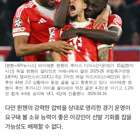
[뮌헨=AP/뉴시스] 바이에른 뮌헨의 루이스 디아스(가운데)가 15일(현지
시간) 독일 뮌헨의 알리안츠 아레나에서 열린 2025-26 유럽축구연맹
(UEFA) 챔피언스리그(UCL) 8강 2차전 레알 마드리드(스페인)와 경기
후반 44분 2-3 상황에서 동점 골을 넣고 환호하고 있다. 바이에른 뮌
헨이 후반 추가시간 마이클 올리세의 역전 골로 4-3으로 이기고 1,2차
전 합계 6-4로 승리해 UCL 4강에 진출했다. 2026.04.16.
다만 뮌헨의 강력한 압박을 상대로 영리한 경기 운영이
요구돼 볼 소유 능력이 좋은 이강인이 선발 기회를 잡을
가능성도 배제할 수 없다.