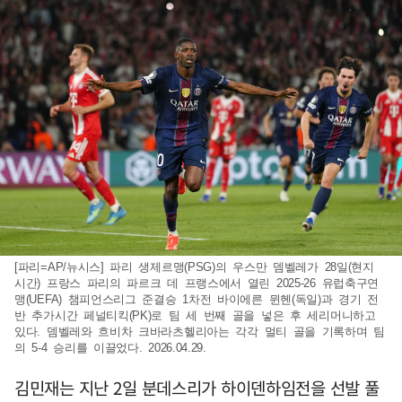
[파리=AP/뉴시스] 파리 생제르맹(PSG)의 우스만 뎀벨레가 28일(현지
시간) 프랑스 파리의 파르크 데 프랭스에서 열린 2025-26 유럽축구연
맹(UEFA) 챔피언스리그 준결승 1차전 바이에른 뮌헨(독일)과 경기 전
반 추가시간 페널티킥(PK)로 팀 세 번째 골을 넣은 후 세리머니하고
있다. 뎀벨레와 흐비차 크바라츠헬리아는 각각 멀티 골을 기록하며 팀
의 5-4 승리를 이끌었다. 2026.04.29.
김민재는 지난 2일 분데스리가 하이덴하임전을 선발 풀