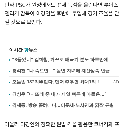
만약 PSG가 원정에서도 선제 득점을 올린다면 루이스
엔리케 감독이 이강인을 후반에 투입해 경기 조율을 맡
길 것으로 보인다.
이시간
핫
뉴스
"X돌았네" 김희철, 거꾸로 태극기 분노 하루만에…
홍석천 "나 죽으면…" 돌연 자녀에 재산상속 언급
권상우 "내 또래 중 내가 제일 빠른데 아들은…"
김제동, 방송 뜸하더니…이문세·노사연과 깜짝 근황
아울러 이강인의 정확한 왼발 킥을 활용한 코너킥과 프