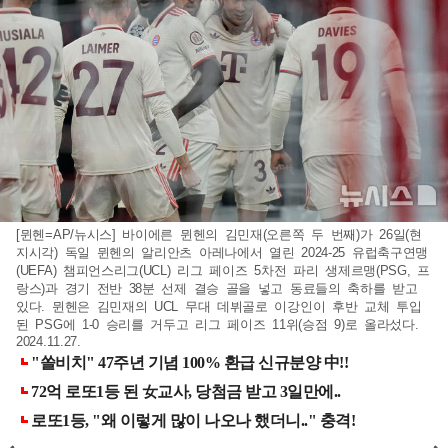
[뮌헨=AP/뉴시스] 바이에른 뮌헨의 김민재(오른쪽 두 번째)가 26일(현
지시각) 독일 뮌헨의 알리안츠 아레나에서 열린 2024-25 유럽축구연맹
(UEFA) 챔피언스리그(UCL) 리그 페이즈 5차전 파리 생제르맹(PSG, 프
랑스)과 경기 전반 38분 선제 결승 골을 넣고 동료들의 축하를 받고
있다. 뮌헨은 김민재의 UCL 무대 데뷔골로 이강인이 후반 교체 투입
된 PSG에 1-0 승리를 거두고 리그 페이즈 11위(승점 9)로 올라섰다.
2024.11.27.