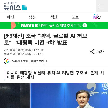
메인
랭킹
섹션
포토
[6·3재선] 조국 "평택, 글로벌 AI 허브
로"…'대평택 비전 6차' 발표
기사등록
2026/05/06 11:46:45
가
가
최종수정
2026/05/06 17:21:41
구글에서 선호하는 매체로 추가
아시아·태평양 AI센터 유치·AI 리빙랩 구축·AI 인재 사
이클 완성 제시