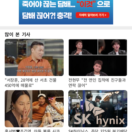
많이 본 기사
"서장훈, 28억에 산 서초 건물
전현무 "전 연인 집착에 친구들과
450억에 매물로"
연락 끊어"
홍서범♥조갑경, 아들 불륜 사과
SK하이닉스, 주당 375원 분기배당