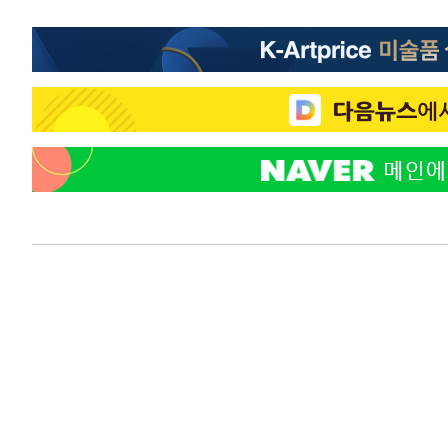
-1385초 전 >
서울 낮 37.9도, 올여름 최고치 경신…영등포 순간 '40도'
-947초 전 >
[속보]종합특검, 대검 추가 압수수색…내란 중요임무종사 
49분 전 >
[속보]코스닥, 800p 회복…0.26% 오른 801.67 마감
50분 전 >
[속보]코스피, 301.88포인트(4.58%) 내린 6296.38 마감
52분 전 >
[속보]원·달러 환율, 0.7원 내린 1423.8원 마감
1시간 전 >
"여기 떨어졌다"…다누리, 스페이스X 로켓 달 충돌 흔적 포착
2시간 전 >
손흥민, 5경기 연속골 실패…LAFC는 승부차기 끝 과달라하라
4시간 전 >
내일까지 39도 '펄펄'…기상청 "태풍 지나며 폭염 잠시 꺾인