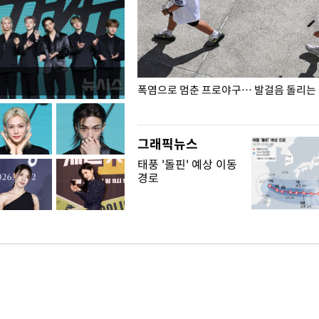
전남광주… 열화상 카메라에 담긴
폭염으로 멈춘 프로야구… 발걸음 돌리는
그래픽뉴스
태풍 '돌핀' 예상 이동
경로