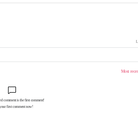
 격파
다"
수수색(종
4%↑
침 준수"
수수색
세 강화"
"
·당황'