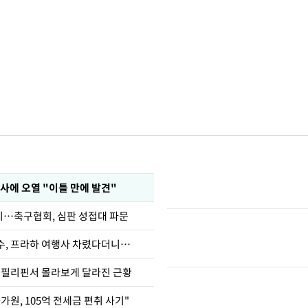
사에 오열 "이틀 만에 발견"
…축구협회, 심판 성접대 파문
수, 프라하 여행사 차렸다더니…
, 필리핀서 몰라보게 달라진 근황
가원, 105억 전세금 편취 사기"