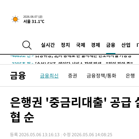
-22587초 전 >
'월드컵 탈락 후폭풍' 축구협회…11시간 걸린 초유의 압
합)
-22023초 전 >
[속보] 뉴욕증시, 혼조 출발…나스닥 0.3%↓, 다우 0.1
2026.08.07 (금)
서울 31.1℃
-20816초 전 >
축구협회, 15년 전 심판 성 접대 파문에 "현재는 내부 지
-19501초 전 >
경찰, '홍명보는 2순위' 결론냈던 스포츠윤리센터도 압
-5097초 전 >
[속보]합참 "北 발사체는 단거리탄도미사일…감시·경계태
실시간
정치
국제
경제
금융
산업
-4845초 전 >
日방위성, 北이 동해로 쏜 발사체는 탄도미사일 가능성
-3275초 전 >
[속보] SKT, 에이닷 서비스 장애 발생…"원인 파악 중"
-2681초 전 >
[속보]합참 "북, 동해상으로 미상 발사체 발사"
금융
금융최신
증권
금융정책/통화
은행
-2077초 전 >
'낮 최고 39도' 불볕더위…한밤 열대야도 계속[내일날씨]
-2036초 전 >
[속보]7~9일 프로야구 3연전도 폭염 취소…11일 재개
-1698초 전 >
"韓 외환시장 개입 관측 배경엔 美의 대한국 무역적자 있어
은행권 '중금리대출' 공급
-1525초 전 >
'월드컵 탈락 후폭풍' 축구협회…초유의 압수수색에 '충격
협 순
-1365초 전 >
서울 낮 37.9도, 올여름 최고치 경신…영등포 순간 '40도'
-927초 전 >
[속보]종합특검, 대검 추가 압수수색…내란 중요임무종사 
49분 전 >
[속보]코스닥, 800p 회복…0.26% 오른 801.67 마감
등록 2026.05.06 13:16:13
수정 2026.05.06 14:08:25
50분 전 >
[속보]코스피, 301.88포인트(4.58%) 내린 6296.38 마감