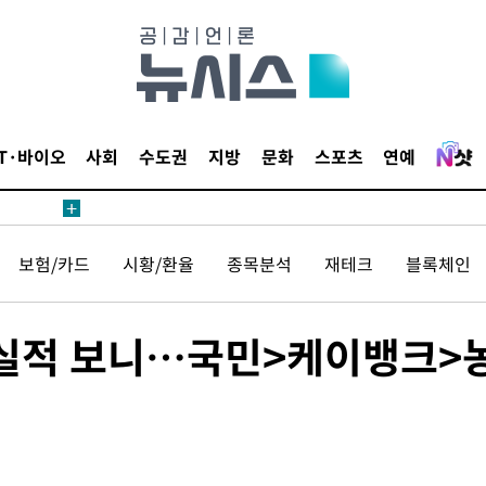
수수색(종
4%↑
침 준수"
수수색
세 강화"
IT·바이오
사회
수도권
지방
문화
스포츠
연예
보험/카드
시황/환율
종목분석
재테크
블록체인
"
 실적 보니…국민>케이뱅크>
·당황'
혐의