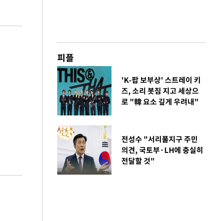
피플
'K-팝 보부상' 스트레이 키
즈, 소리 봇짐 지고 세상으
로 "韓 요소 깊게 우려내"
전성수 "서리풀지구 주민
의견, 국토부·LH에 충실히
전달할 것"