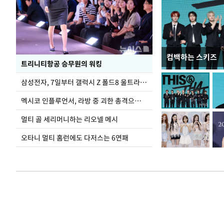
컴백하는 스키즈
입추 하루 앞둔 
트리니티항공 승무원의 워킹
폭염
삼성전자, 7일부터 갤럭시 Z 폴드8 울트라·폴드8·플립8 출시
멕시코 인플루언서, 라방 중 괴한 총격으로 사망
멀티 골 세리머니하는 리오넬 메시
오타니 멀티 홈런에도 다저스는 6연패