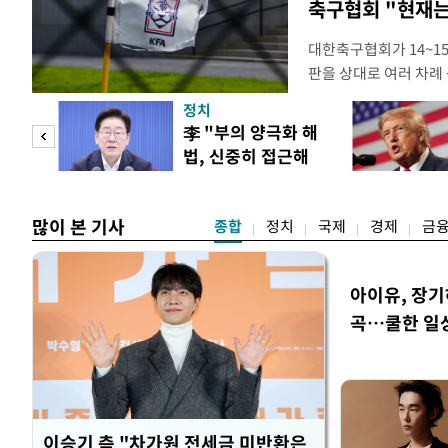
축구협회 "현재는
대한축구협회가 14~15
판을 상대로 여러 차례 
구계에 따르면 국회의 한
정치
년 국제심판 10여 명에
"사적
李 "부의 양극화 해
축구협회는 외국인 심판
법, 신중히 접근해
수십만원에서 많게는 1
 차
야"
많이 본 기사
종합
정치
국제
경제
금
아이유, 장기
곡…쿨한 일
이승기 측 "차가원 전세금 미반환은