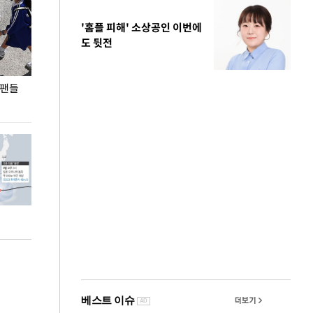
'홈플 피해' 소상공인 이번에
도 뒷전
 팬들
이 대통령, '청년 대책 속도 높여야…폭염 문제도
입추 코앞인데 전
총력 대응'