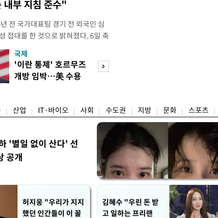
 내부 지침 준수"
년 전 국가대표팀 경기 전 외국인 심
성 접대를 한 것으로 밝혀졌다. 6일 축
 의원실은 축구협회가 2011~2012
국제
경제
게 성 접대한 사실을 확인했다. 당시
'이란 통제' 호르무즈
초고가 겨냥 세제
과 감독관 등 10여 명에게 한 번에
개방 임박…美 수용
편…전월세 '유탄'
00만원이 넘는 돈을 성
할까
려
융
산업
IT·바이오
사회
수도권
지방
문화
스포츠
하 '별일 없이 산다' 선
상 공개
허지웅 "우리가 지지
김혜수 "우린 돈 받
했던 인간들이 이 꼴
고 일하는 프리랜