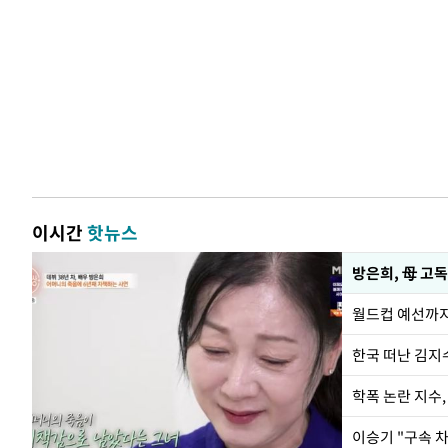
이시간
핫뉴스
방은희, 母 고독
월드컵 예선까지
한국 떠난 김지
학폭 논란 지수
이승기 "구속 차