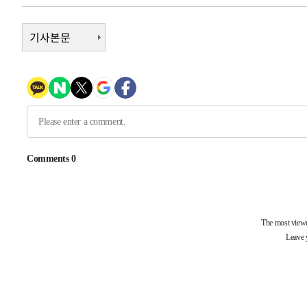
53분 전 >
[속보]원·달러 환율, 0.7원 내린 1423.8원 마감
1시간 전 >
기사본문
"여기 떨어졌다"…다누리, 스페이스X 로켓 달 충돌 흔적 포착
2시간 전 >
손흥민, 5경기 연속골 실패…LAFC는 승부차기 끝 과달라하라
4시간 전 >
내일까지 39도 '펄펄'…기상청 "태풍 지나며 폭염 잠시 꺾인
-22607초 전 >
'월드컵 탈락 후폭풍' 축구협회…11시간 걸린 초유의 압
합)
-22043초 전 >
[속보] 뉴욕증시, 혼조 출발…나스닥 0.3%↓, 다우 0.1
-20836초 전 >
축구협회, 15년 전 심판 성 접대 파문에 "현재는 내부 지
-19521초 전 >
경찰, '홍명보는 2순위' 결론냈던 스포츠윤리센터도 압
-5117초 전 >
[속보]합참 "北 발사체는 단거리탄도미사일…감시·경계태
-4865초 전 >
日방위성, 北이 동해로 쏜 발사체는 탄도미사일 가능성
-3295초 전 >
[속보] SKT, 에이닷 서비스 장애 발생…"원인 파악 중"
-2701초 전 >
[속보]합참 "북, 동해상으로 미상 발사체 발사"
-2097초 전 >
'낮 최고 39도' 불볕더위…한밤 열대야도 계속[내일날씨]
-2056초 전 >
[속보]7~9일 프로야구 3연전도 폭염 취소…11일 재개
-1718초 전 >
"韓 외환시장 개입 관측 배경엔 美의 대한국 무역적자 있어
-1545초 전 >
'월드컵 탈락 후폭풍' 축구협회…초유의 압수수색에 '충격