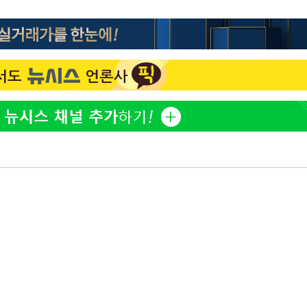
이승기 측 "차가원 전세금 
1
반환은 고도의 사기 수법
벌 원해"
혐의
아이유, 장기하 '별일 없
2
일상 공개
허지웅 "우리가 지지했던 
3
들었다"…형소법 개정에 
김혜수 "우린 돈 받고 일
4
 격파
는 만큼 해내야"
다"
효린 "절친에게 남친 빼
5
만 안 있어"
손흥민, 5경기 연속골 실
6
기 끝 과달라하라 격파
축구협회, 15년 전 심판 
7
재는 내부 지침 준수"