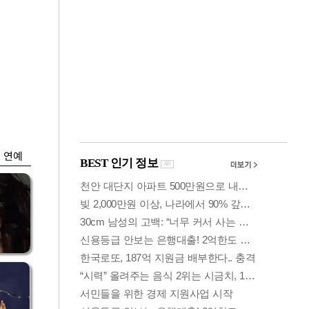
금융
개
외국인 폭풍매도에
 우
코스피 6200선 주저
앉아
연예