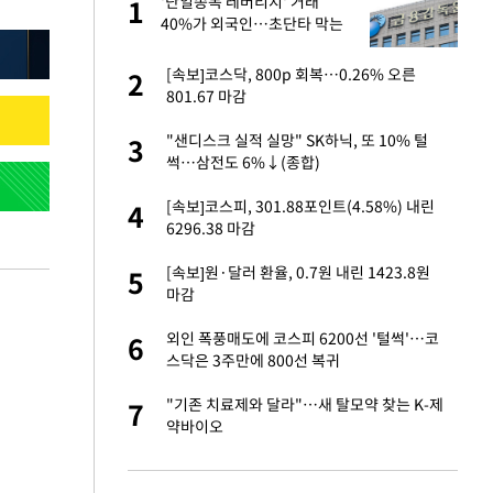
미
'단일종목 레버리지' 거래
1
1
…엄
40%가 외국인…초단타 막는
'과다호가부담금' 추진
이 산다' 선곡…쿨한
[속보]코스닥, 800p 회복…0.26% 오른
2
2
801.67 마감
인간들이 이 꼴 만
"샌디스크 실적 실망" SK하닉, 또 10% 털
3
3
격한 반응
썩…삼전도 6%↓(종합)
하는 프리랜서…받
[속보]코스피, 301.88포인트(4.58%) 내린
4
4
6296.38 마감
앗겨…지금이라면 가
[속보]원·달러 환율, 0.7원 내린 1423.8원
5
5
마감
패…LAFC는 승부차
외인 폭풍매도에 코스피 6200선 '털썩'…코
6
6
스닥은 3주만에 800선 복귀
성 접대 파문에 "현
"기존 치료제와 달라"…새 탈모약 찾는 K-제
7
7
약바이오