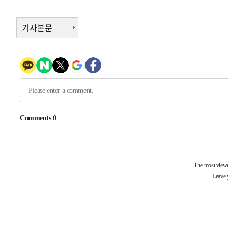
상
-4796초 전 >
"얼마나 더웠으면"…안동 물길공원서 헤엄친 구렁이 '소동
-4723초 전 >
기사본문
손흥민, 68분 뛰고 2경기 침묵…LAFC, 톨루카에 1-0 승리
-3995초 전 >
'2경기 연속 침묵' 손흥민, 톨루카전 68분만 뛰고 슈팅 0개
-2747초 전 >
이강인, 오늘 서울서 AT마드리드 입단식…'전례 없는 특급
2시간 전 >
'여긴 20도, 저긴 50도'…열화상 카메라로 본 폭염 저감시설 
3시간 전 >
콜롬비아 신임 우파 대통령 취임 하루만에 차량폭탄 폭발 사건
-31057초 전 >
'AT마드리드 7번' 이강인, 맨시티 상대로 비공식 데뷔전
-30559초 전 >
[속보]'AT마드리드 7번' 이강인, 맨시티 상대로 비공식 
-28623초 전 >
네타냐후, 트럼프의 가자 평화 2차 15개조 평화안 '거부'
-25219초 전 >
이강인 ATM 입단식에 '상암벌 들썩'…"세계적인 선수 
-24215초 전 >
태풍 돌핀, 중 저장성 타이저우시 해안에 상륙 (1보)
-21561초 전 >
AT마드리드 데뷔 앞둔 이강인, 맨시티전 선발 대신 '벤치 
-20191초 전 >
[속보]與 강원·TK 당원투표 합산 김민석 48.54%로 
44.40%
-19525초 전 >
與 강원·TK 당원투표 합산 김민석 46.01%로 승리…정
44.53%
-19365초 전 >
[속보]與전대 권리당원투표…강원·경북 김민석, 대구 정
-19172초 전 >
[속보]與 당대표 경선, 경북 권리당원 투표 김민석 47.3