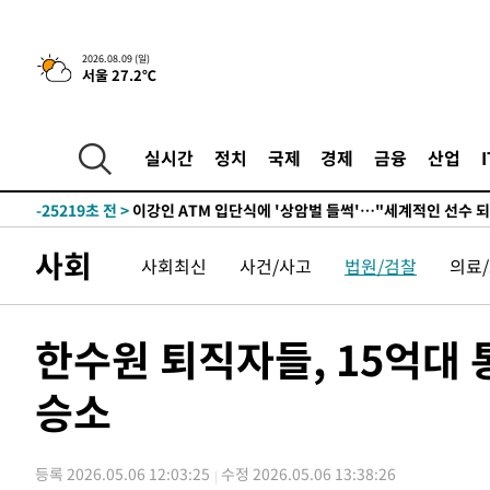
3시간 전 >
콜롬비아 신임 우파 대통령 취임 하루만에 차량폭탄 폭발 사건
2026.08.09 (일)
서울 27.2℃
-31057초 전 >
'AT마드리드 7번' 이강인, 맨시티 상대로 비공식 데뷔전
-30559초 전 >
[속보]'AT마드리드 7번' 이강인, 맨시티 상대로 비공식 
-28623초 전 >
네타냐후, 트럼프의 가자 평화 2차 15개조 평화안 '거부'
실시간
정치
국제
경제
금융
산업
-25219초 전 >
이강인 ATM 입단식에 '상암벌 들썩'…"세계적인 선수 
-24215초 전 >
태풍 돌핀, 중 저장성 타이저우시 해안에 상륙 (1보)
-21561초 전 >
AT마드리드 데뷔 앞둔 이강인, 맨시티전 선발 대신 '벤치 
사회
사회최신
사건/사고
법원/검찰
의료
-20191초 전 >
[속보]與 강원·TK 당원투표 합산 김민석 48.54%로 
44.40%
-19525초 전 >
與 강원·TK 당원투표 합산 김민석 46.01%로 승리…정
44.53%
-19365초 전 >
[속보]與전대 권리당원투표…강원·경북 김민석, 대구 정
한수원 퇴직자들, 15억대
-19172초 전 >
[속보]與 당대표 경선, 경북 권리당원 투표 김민석 47.3
45.71%
승소
-19074초 전 >
[속보]與 당대표 경선, 대구 권리당원 투표 정청래 47.8
46.35%
-18871초 전 >
[속보]與 당대표 경선, 강원 권리당원 투표 김민석 승리…5
득표
-16789초 전 >
"일본축구협회, 대한축구협회 성 접대 의혹 심판 조사"
등록 2026.05.06 12:03:25
수정 2026.05.06 13:38:26
-9431초 전 >
[속보]장은수, KLPGA 제주삼다수 역전 우승…데뷔 10년 