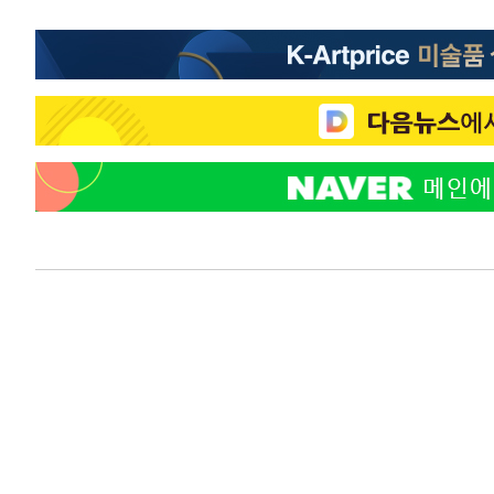
45.71%
-19074초 전 >
[속보]與 당대표 경선, 대구 권리당원 투표 정청래 47.8
46.35%
-18871초 전 >
[속보]與 당대표 경선, 강원 권리당원 투표 김민석 승리…5
득표
-16789초 전 >
"일본축구협회, 대한축구협회 성 접대 의혹 심판 조사"
-9431초 전 >
[속보]장은수, KLPGA 제주삼다수 역전 우승…데뷔 10년 
상
-4796초 전 >
"얼마나 더웠으면"…안동 물길공원서 헤엄친 구렁이 '소동
-4723초 전 >
손흥민, 68분 뛰고 2경기 침묵…LAFC, 톨루카에 1-0 승리
-3995초 전 >
'2경기 연속 침묵' 손흥민, 톨루카전 68분만 뛰고 슈팅 0개
-2747초 전 >
이강인, 오늘 서울서 AT마드리드 입단식…'전례 없는 특급
2시간 전 >
'여긴 20도, 저긴 50도'…열화상 카메라로 본 폭염 저감시설 
3시간 전 >
콜롬비아 신임 우파 대통령 취임 하루만에 차량폭탄 폭발 사건