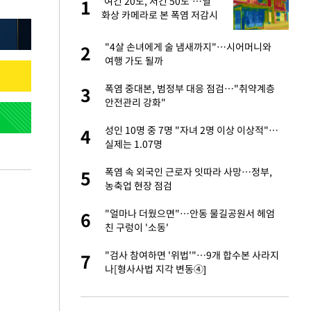
'여긴 20도, 저긴 50도'…열
1
1
라"
화상 카메라로 본 폭염 저감시
설 '온도차'
톨루카전 선발 출
"4살 손녀에게 술 냄새까지"…시어머니와
2
2
여행 가도 될까
마드리드 입단
폭염 중대본, 범정부 대응 점검…"취약계층
3
3
안전관리 강화"
"여기까지만 하자"
성인 10명 중 7명 "자녀 2명 이상 이상적"…
4
4
실제는 1.07명
'…열화상 카메라로 본
폭염 속 외국인 근로자 잇따라 사망…정부,
5
5
농축업 현장 점검
잔 정유시설서 화재
"얼마나 더웠으면"…안동 물길공원서 헤엄
6
6
친 구렁이 '소동'
침묵…LAFC, 톨루
"검사 참여하면 '위법'"…9개 합수본 사라지
7
7
나[형사사법 지각 변동④]