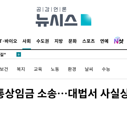
데뷔전
IT·바이오
사회
수도권
지방
문화
스포츠
연예
되길"
시작'
/보건
복지
교육
노동
환경
날씨
수능
승리…정청래
청래
청래 승리
 통상임금 소송…대법서 사실
7%·정청래
2%·김민석
0.30%
차에 첫 정