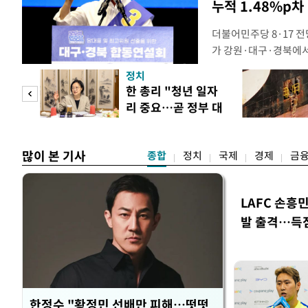
누적 1.48%p차
더불어민주당 8·17 
가 강원·대구·경북에
48.54%(1만8977
정치
를 1622표(4.14%p
만 피
한 총리 "청년 일자
·인천 권리당원 투표에
리 중요…곧 정부 대
적 합산(가중치 미반영)
공개
책"
많이 본 기사
종합
정치
국제
경제
금
LAFC 손흥
발 출격…득
한정수 "황정민 선배만 피해…떳떳