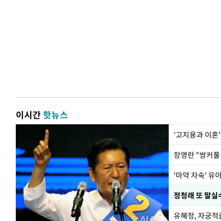
이시간
핫뉴스
'고지용과 이혼'
'마약 자숙' 유
정청래 또 말실수
유혜정, 자궁적