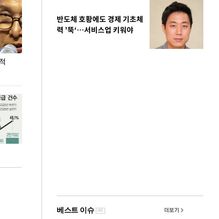
반도체 호황에도 경제 기초체
력 '뚝‘…서비스업 키워야
누적
용산·강남·서초 유휴부지까지…세제 이은 '영끌'
폭염 속 주말 풍
공급대책 윤곽