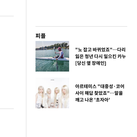
피플
"노 잡고 바뀌었죠"…다리
잃은 청년 다시 일으킨 카누
[당신 옆 장애인]
아르테미스 "대중성·코어
사이 해답 찾았죠"…알을
깨고 나온 '초자아'