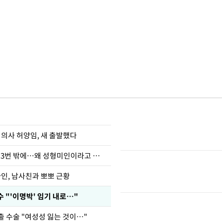
 의사 허양임, 새 출발했다
장영란 "쌍커풀 3번 밖에…왜 성형미인이라고 하냐"
아인, 남사친과 뽀뽀 근황
 "'이명박' 임기 내로…"
출 수술 "여성성 잃는 것이…"