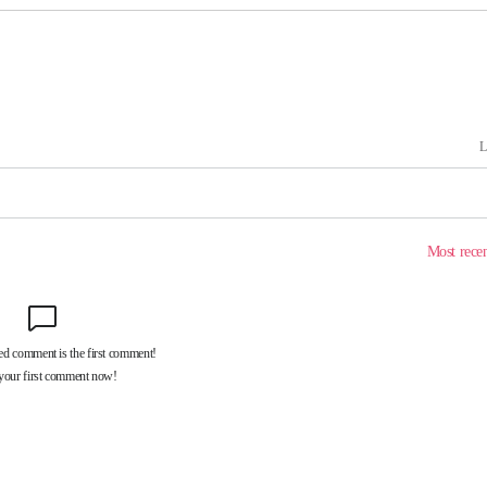
'
(종합)
대우'
'온도차'
데뷔전
되길"
시작'
승리…정청래
청래
청래 승리
7%·정청래