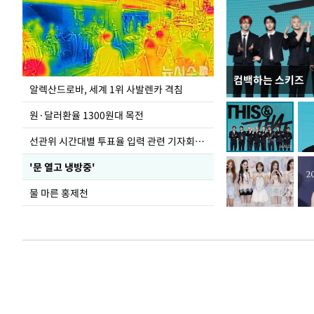
컴백하는 스키즈
극한 폭염에 바닥
알렉산드로바, 세계 1위 사발렌카 격침
도
원·달러환율 1300원대 목전
선관위 시간대별 투표율 입력 관련 기자회견하는 주진우 의원
'문 열고 냉방중'
물 마른 홍제천