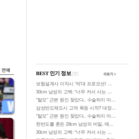
금융
박
변동성 커진 코스
연
피…거래대금 올해
최저
연예