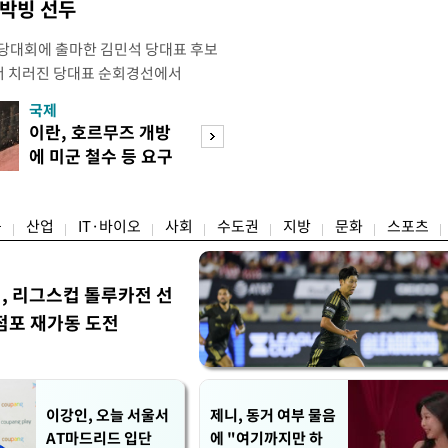
 박빙 선두
전당대회에 출마한 김민석 당대표 후보
서 치러진 당대표 순회경선에서
표)를 얻어 상대 경쟁주자인 정청래 후보
국제
경제
) 차로 제치고 1위를 차지했다. 전날 제주
이란, 호르무즈 개방
세제·토허제 엇
서도 김 후보가 앞섰다. 이에 따라 누
에 미군 철수 등 요구
자…실거주 유예 
에서도 김 후보(46.01%)가
장 검토
융
산업
IT·바이오
사회
수도권
지방
문화
스포츠
민, 리그스컵 톨루카전 선
점포 재가동 도전
이강인, 오늘 서울서
제니, 동거 여부 물음
AT마드리드 입단
에 "여기까지만 하