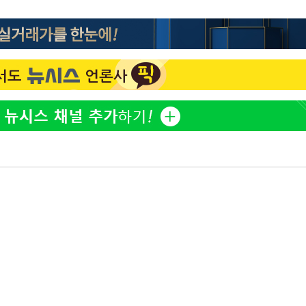
한정수 "황정민 선배만 피
1
해…떳떳하면 신분 공개하
2%·김민석
0.30%
LAFC 손흥민, 리그스컵 
2
격…득점포 재가동 도전
차에 첫 정
이강인, 오늘 서울서 AT
3
'
식…'전례 없는 특급대우'
(종합)
제니, 동거 여부 물음에 
4
웃음
대우'
'여긴 20도, 저긴 50도
'온도차'
5
폭염 저감시설 '온도차'
사우디 남서부 아람코 자
6
손흥민, 68분 뛰고 2경기 
7
카에 1-0 승리(종합)