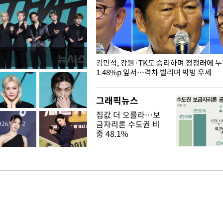
 드러난 홍제천…물고기 떼죽음
김민석, 강원·TK도 승리하며 정청래에 
1.48%p 앞서…격차 벌리며 박빙 우세
그래픽뉴스
집값 더 오를라…보
금자리론 수도권 비
중 48.1%