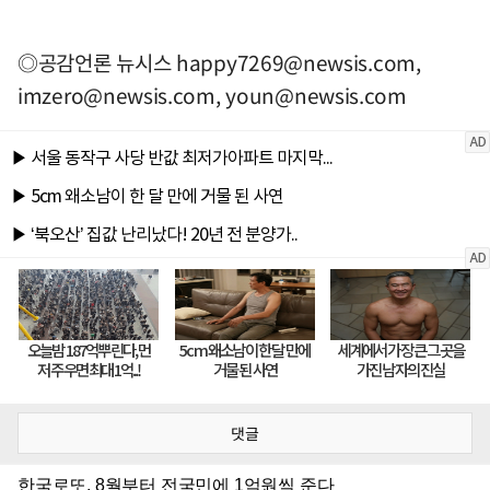
◎공감언론 뉴시스
happy7269@newsis.com
,
imzero@newsis.com
,
youn@newsis.com
댓글