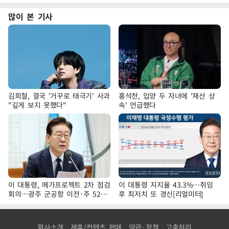
많이 본 기사
김희철, 결국 '거꾸로 태극기' 사과
홍석천, 입양 두 자녀에 '재산 상
"깊게 보지 못했다"
속' 언급했다
이 대통령, 메가프로젝트 2차 점검
이 대통령 지지율 43.3%…취임
회의…광주 군공항 이전·주 52시
후 최저치 또 경신[리얼미터]
간 예외 등 논의
회사소개
제휴/컨텐츠 판매
약관·정책
고충처리