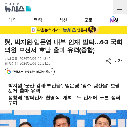
메인
랭킹
섹션
포토
與, 박지원·임문영 내부 인재 발탁…6·3 국회
의원 보선서 호남 출마 유력(종합)
기사등록
2026/05/06 12:13:45
가
가
최종수정
2026/05/06 12:14:17
구글에서 선호하는 매체로 추가
박지원 '군산·김제·부안을', 임문영 '광주 광산을' 보궐
선거 출마 유력
정청래 '발탁인재 환영식' 개최…두 인재에 푸른 점퍼
수여