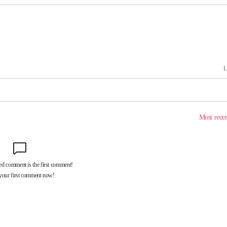
속[다음주
다"
려 죄송"
서미화·한
1위… 정청
2.08%·
해 뛸 것"
리
씨]
해 아틀레티