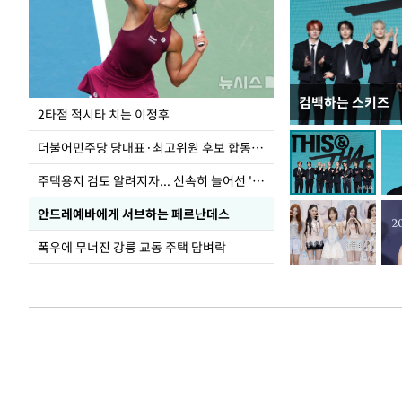
컴백하는 스키즈
이번주 국회에는 무
2타점 적시타 치는 이정후
더불어민주당 당대표·최고위원 후보 합동연설회
주택용지 검토 알려지자... 신속히 늘어선 '근조화환'
안드레예바에게 서브하는 페르난데스
폭우에 무너진 강릉 교동 주택 담벼락