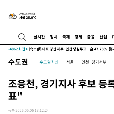
2026.08.09 (일)
서울 25.0℃
12시간 전 >
[속보]뉴욕증시 상승 마감…S&P 0.6% 나스닥 1.3%↑
-14580초 전 >
이란 "호르무즈 재개방 합의 근접…美 배상 선행돼야"
-5627초 전 >
[속보]與최고위원 제주·인천 순회경선…박선원·최민희·
실시간
정치
국제
경제
금융
산업
민수·김용 순
-5580초 전 >
[속보]김민석, 與 전대 당원투표 누적 득표율 45.42%로 
래 44.56%
-4862초 전 >
[속보]與 대표 경선 제주·인천 당원투표…金 47.75%·鄭 4
宋 10.17%
-4396초 전 >
이강인 "아틀레티코 이적 기뻐…등번호 7번 의미보단 팀 위
수도권
수도권최신
서울
인천·경기서부
-4331초 전 >
[속보]與 당대표 경선, 제주·인천 권리당원 투표 김민석 승
31분 전 >
낮 최고 35도 '무더위'…동해안 시간당 30㎜ '강한 비'[내일날
43분 전 >
[속보]이강인 "감독님이 원하는 마음 느꼈고, 많은 트로피 원
조응천, 경기지사 후보 등
코 이적"
47분 전 >
수도권 40도 육박 '펄펄'…동해안 일부 지역엔 호의주의보
표"
1시간 전 >
온열질환 사망자 3명 늘어…누적 환자 3000명 돌파
2시간 전 >
강릉에 시간당 81.4㎜ 물폭탄…도로 잠기고 담벼락 붕괴
3시간 전 >
백운산서 80년근 천종산삼 9뿌리 발견…감정가 1.3억원
등록 2026.05.06 13:12:24
4시간 전 >
선재도서 해루질 나섰다 실종 60대, 닷새 만에 숨진 채 발견