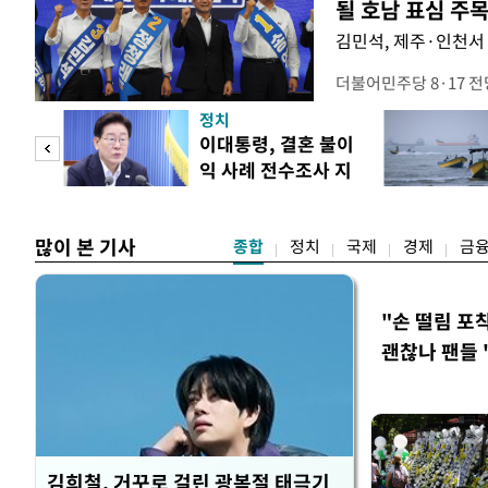
될 호남 표심 주
김민석, 제주·인천서 
더불어민주당 8·17 
보가 8일 제주·인천 지
정치
다. 앞서 정청래 후보
희망
이대통령, 결혼 불이
·울산·경남 경선에서 1
각"
익 사례 전수조사 지
제주·인천 경선에서 이기
시
만 두 후보 간 누적 득표
많이 본 기사
종합
정치
국제
경제
금
"손 떨림 포
괜찮나 팬들 
김희철, 거꾸로 걸린 광복절 태극기