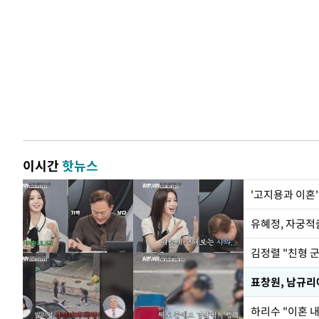
이시간
핫뉴스
'고지용과 이혼'
유혜정, 자궁적
김정렬 "친형 
하리수 "이혼 