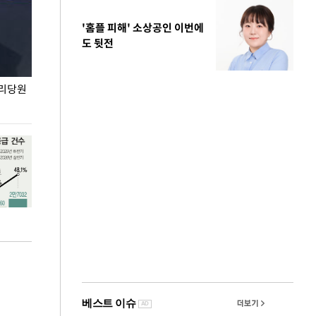
'홈플 피해' 소상공인 이번에
도 뒷전
권리당원
무더위 잊는 도심형 여름 축제 '2026 서울 바캉스
용산어린이정원 앞
페스티벌'