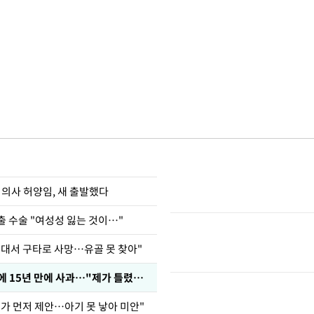
 의사 허양임, 새 출발했다
출 수술 "여성성 잃는 것이…"
군대서 구타로 사망…유골 못 찾아"
표창원, 남규리에 15년 만에 사과…"제가 틀렸습니다"
내가 먼저 제안…아기 못 낳아 미안"