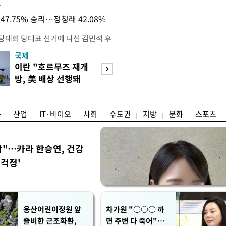
목
47.75% 승리…정청래 42.08%
전당대회 당대표 선거에 나선 김민석 후
역 순회경선에서 '누적 1위'를 탈환했
국제
경제
 우세 지역으로 점쳐졌던 충청권과 부산
이란 "호르무즈 재개
세계식량가격 다
승 1패를 주고 받은 김 후보는 이날
방, 美 배상 선행돼
상승…곡물·설탕 
며 '2승 1패'로 앞서가게 됐다. 다
야"
썩'
율 차이가 '0.86%p'에 불과
융
산업
IT·바이오
사회
수도권
지방
문화
스포츠
착"…카라 한승연, 건강
'걱정'
용산어린이정원 앞
차가원 "○○○ 까
즐비한 근조화환,
면 주변 다 죽어"…