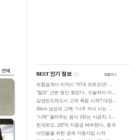
금융
시
다시 뛰는 코스닥…
'들
ETF 수익률 상위권
찍어
연예