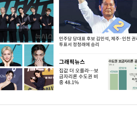
슨 일이? [뉴시스국회토pic]
민주당 당대표 후보 김민석, 제주·인천 
투표서 정청래에 승리
그래픽뉴스
집값 더 오를라…보
금자리론 수도권 비
중 48.1%