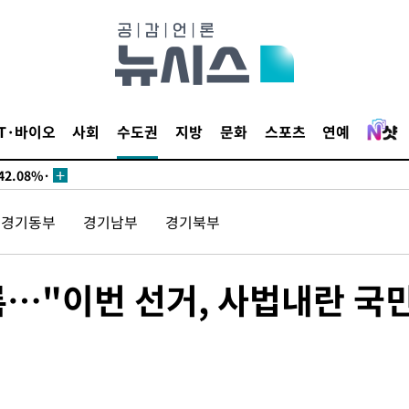
서미화·한
IT·바이오
사회
수도권
지방
문화
스포츠
연예
1위… 정청
2.08%·
해 뛸 것"
경기동부
경기남부
경기북부
리
씨]
해 아틀레티
록…"이번 선거, 사법내란 국