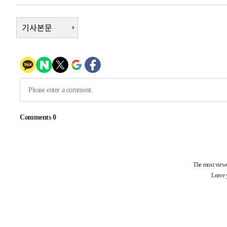
5시간 전 >
남자 농구, 나고야 아시안게임서 '홈팀' 일본과 한일전
5시간 전 >
기사본문
여수 오동도 해상서 모터보트 전복…1명 사망·1명 실종
6시간 전 >
극한폭염 한풀 꺾이지만…'낮 최고 35도' 무더위, 열대야 계
날씨]
7시간 전 >
축구협회 "압수수색·성접대 논란 사과…쇄신의 기회로 삼겠
7시간 전 >
[속보]'압수수색·성접대 논란' 축구협회 "실망과 걱정 안겨드
10시간 전 >
'최고 37도' 폭염 지속…강원동해안 최대 150㎜ 비
12시간 전 >
[속보]뉴욕증시 상승 마감…S&P 0.6% 나스닥 1.3%↑
-14580초 전 >
이란 "호르무즈 재개방 합의 근접…美 배상 선행돼야"
-5627초 전 >
[속보]與최고위원 제주·인천 순회경선…박선원·최민희·
민수·김용 순
-5580초 전 >
[속보]김민석, 與 전대 당원투표 누적 득표율 45.42%로 
래 44.56%
-4862초 전 >
[속보]與 대표 경선 제주·인천 당원투표…金 47.75%·鄭 4
宋 10.17%
-4396초 전 >
이강인 "아틀레티코 이적 기뻐…등번호 7번 의미보단 팀 위
-4331초 전 >
[속보]與 당대표 경선, 제주·인천 권리당원 투표 김민석 승
31분 전 >
낮 최고 35도 '무더위'…동해안 시간당 30㎜ '강한 비'[내일날
43분 전 >
[속보]이강인 "감독님이 원하는 마음 느꼈고, 많은 트로피 원
코 이적"
47분 전 >
수도권 40도 육박 '펄펄'…동해안 일부 지역엔 호의주의보