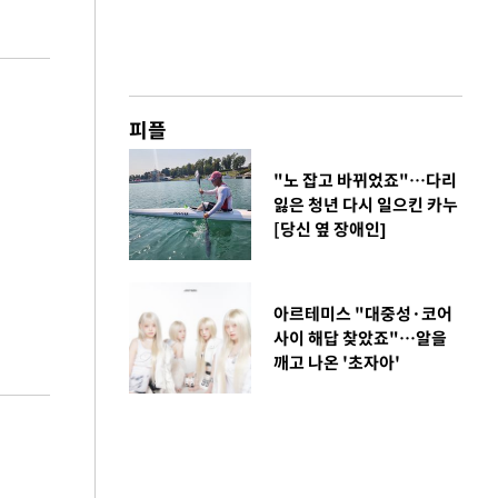
피플
"노 잡고 바뀌었죠"…다리
잃은 청년 다시 일으킨 카누
[당신 옆 장애인]
아르테미스 "대중성·코어
사이 해답 찾았죠"…알을
깨고 나온 '초자아'