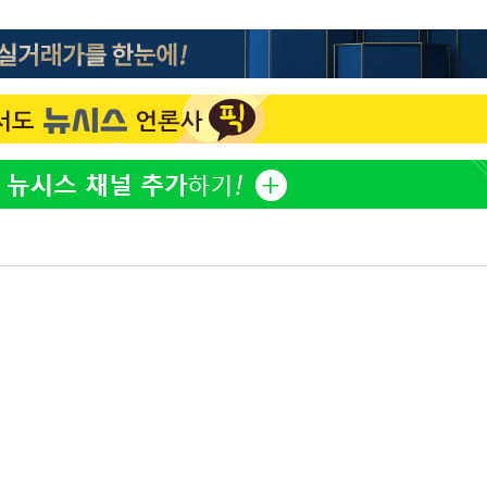
김희철, 거꾸로 걸린 광복
1
태극기 현수막에 "X돌았네
"손 떨림 포착"…카라 한
2
팬들 '걱정'
용산어린이정원 앞 즐비한 
3
시스Pic]
차가원 "○○○ 까면 주변
4
속[다음주
미반환 속 녹취 폭로 파장
다"
유혜정, 자궁적출 수술 고
려 죄송"
5
것이…"
[속보]이강인 "감독님이 
6
많은 트로피 원해 아틀레티
[속보]김민석, 與 전대 
7
45.42%로 1위… 정청래 