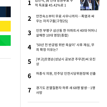
절
김민석, 與 전대 당원투표 누
1
1
"
적 득표율 45.42%로 1
위…'0.86%p차' 박빙 재역전
(종합2보)
승연, 건강 괜찮나
안전숙소부터 무료 사우나까지…폭염과 싸
2
2
우는 자치구들[구청25]
근조화환, 왜?[뉴
인천 부평구 삼산동 한 아파트서 40대 어머니
3
3
살해한 10대 영장(종합)
 다 죽어"…전세금
'50년 전 반공법 위반 옥살이' 사후 재심, 무
4
4
죄 확정 이유는?
백 "여성성을 잃는
[부고]조영순(성남시 공보관 주무관)씨 모친
5
5
상
원하는 마음 느꼈고,
허종식 의원, 민주당 인천시당위원장에 선출
6
6
코 이적"
당원투표 누적 득표율
경기도 온열질환자 하루 새 68명 발생…1명
7
7
44.56%
사망