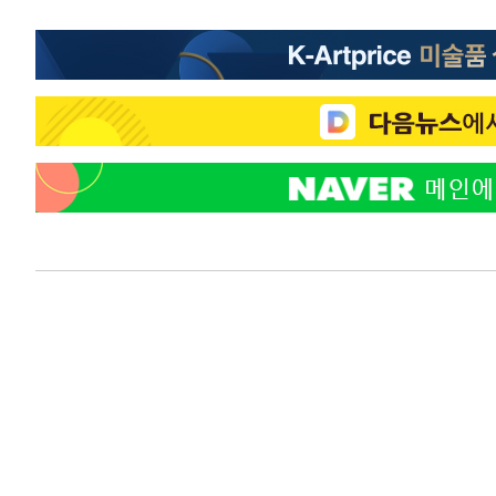
1시간 전 >
온열질환 사망자 3명 늘어…누적 환자 3000명 돌파
2시간 전 >
강릉에 시간당 81.4㎜ 물폭탄…도로 잠기고 담벼락 붕괴
3시간 전 >
백운산서 80년근 천종산삼 9뿌리 발견…감정가 1.3억원
4시간 전 >
선재도서 해루질 나섰다 실종 60대, 닷새 만에 숨진 채 발견
5시간 전 >
남자 농구, 나고야 아시안게임서 '홈팀' 일본과 한일전
5시간 전 >
여수 오동도 해상서 모터보트 전복…1명 사망·1명 실종
6시간 전 >
극한폭염 한풀 꺾이지만…'낮 최고 35도' 무더위, 열대야 계
날씨]
7시간 전 >
축구협회 "압수수색·성접대 논란 사과…쇄신의 기회로 삼겠
7시간 전 >
[속보]'압수수색·성접대 논란' 축구협회 "실망과 걱정 안겨드
10시간 전 >
'최고 37도' 폭염 지속…강원동해안 최대 150㎜ 비
12시간 전 >
[속보]뉴욕증시 상승 마감…S&P 0.6% 나스닥 1.3%↑