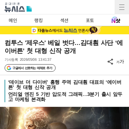
메인
랭킹
섹션
포토
컴투스 '제우스' 베일 벗다…김대훤 사단 ‘에
이버튼’ 첫 대형 신작 공개
기사등록
2026/05/06 13:41:37
가
가
구글에서 선호하는 매체로 추가
‘데이브 더 다이버’ 흥행 주역 김대훤 대표의 ‘에이버
튼’ 첫 대형 신작 공개
언리얼 엔진 5 기반 압도적 그래픽…3분기 출시 앞두
고 마케팅 본격화