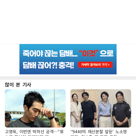
많이 본 기사
고영욱, 이번엔 박하선 공격…"류
''9440억 재산분할 앞둔' 노소영