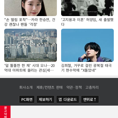
"손 떨림 포착"…카라 한승연, 건
'고지용과 이혼' 허양임, 새 출발했
강 괜찮나 팬들 '걱정'
다
'덜 똘똘한 한 채' 시대 오나…20
김희철, 거꾸로 걸린 광복절 태극
억대 아파트에 쏠리는 관심[세제
기 현수막에 "X돌았네"
개편, 그 이후②]
회사소개
제휴/컨텐츠 판매
약관·정책
고충처리
PC화면
제보하기
앱 다운로드
맨위로↑
광
COPYRIGHTⓒ
NEWSIS
ALL RIGHTS RESERVED.
고
삭
제