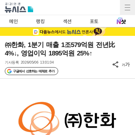
메인
랭킹
섹션
포토
㈜한화, 1분기 매출 1조579억원 전년比
4%↓, 영업이익 1895억원 25%↑
기사등록
2026/05/06 13:01:04
가
가
구글에서 선호하는 매체로 추가