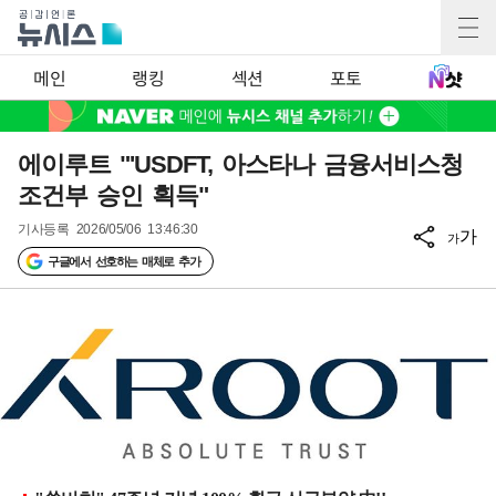
메인
랭킹
섹션
포토
에이루트 "'USDFT, 아스타나 금융서비스청
조건부 승인 획득"
기사등록
2026/05/06 13:46:30
가
가
구글에서 선호하는 매체로 추가