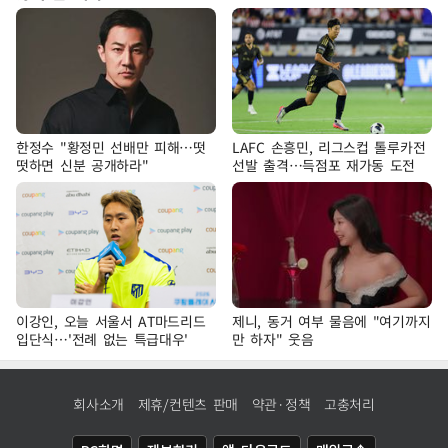
한정수 "황정민 선배만 피해…떳
LAFC 손흥민, 리그스컵 톨루카전
떳하면 신분 공개하라"
선발 출격…득점포 재가동 도전
이강인, 오늘 서울서 AT마드리드
제니, 동거 여부 물음에 "여기까지
입단식…'전례 없는 특급대우'
만 하자" 웃음
회사소개
제휴/컨텐츠 판매
약관·정책
고충처리