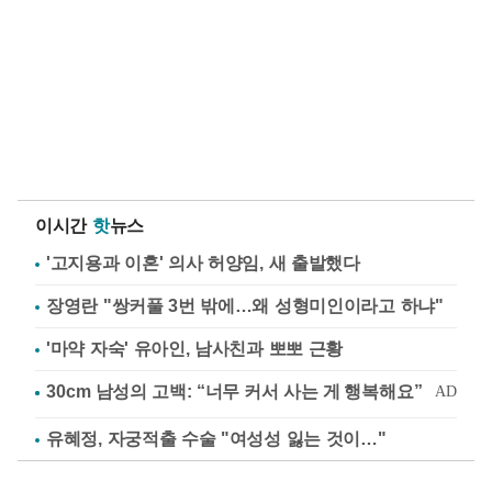
이시간
핫
뉴스
'고지용과 이혼' 의사 허양임, 새 출발했다
장영란 "쌍커풀 3번 밖에…왜 성형미인이라고 하냐"
'마약 자숙' 유아인, 남사친과 뽀뽀 근황
유혜정, 자궁적출 수술 "여성성 잃는 것이…"