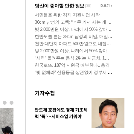
기자수첩
반도체 호황에도 경제 기초체
력 '뚝‘…서비스업 키워야