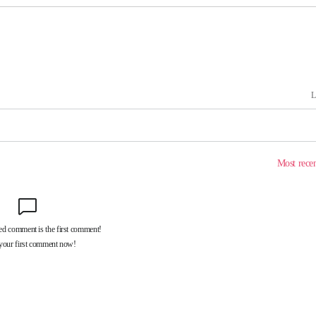
라하라 격파
인다"
 위협"
수용할까
 불가피"
등 압수수색
태세 강
어"
·당황'
'
 혐의