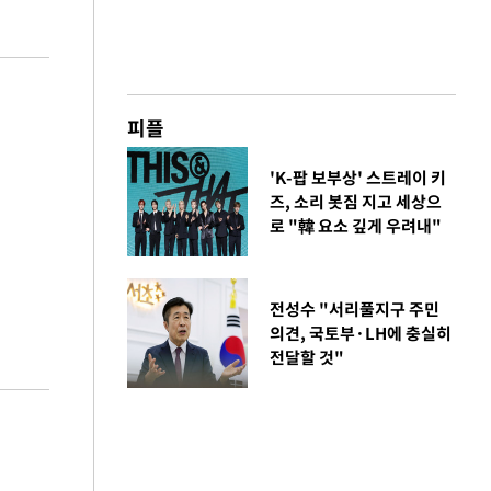
피플
'K-팝 보부상' 스트레이 키
즈, 소리 봇짐 지고 세상으
로 "韓 요소 깊게 우려내"
전성수 "서리풀지구 주민
의견, 국토부·LH에 충실히
전달할 것"