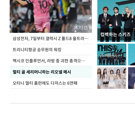
컴백하는 스키즈
입추 하루 앞둔 
삼성전자, 7일부터 갤럭시 Z 폴드8 울트라·폴드8·플립8 출시
폭염
트리니티항공 승무원의 워킹
멕시코 인플루언서, 라방 중 괴한 총격으로 사망
멀티 골 세리머니하는 리오넬 메시
오타니 멀티 홈런에도 다저스는 6연패