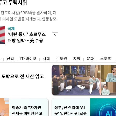
두고 무력시위
리탄도미사일(SRBM)을 발사하며, 지
만에 미사일 도발을 재개했다. 합동참모
 6일 오후 5시께 북한 원산 일대에
국제
경제
단거리 탄도미사일을 포착했다. 이날
'이란 통제' 호르무즈
강남 초고가 겨냥
 발사했는지는 아직 확인되지 않고 있
개방 임박…美 수용
제개편…전월세 
미사일의 정확한 제원과 사거
할까
탄' 우려
융
산업
IT·바이오
사회
수도권
지방
문화
스포츠
 도박으로 전 재산 잃고
"
이승기 측 "차가원
정부, 전 산업에 'AI
전세금 미반환은 고
옷' 입힌다…AI 로봇