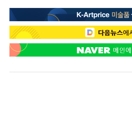
-21116초 전 >
[속보]코스닥, 800p 회복…0.26% 오른 801.67 마감
-21046초 전 >
[속보]코스피, 301.88포인트(4.58%) 내린 6296.38 마
-20911초 전 >
[속보]원·달러 환율, 0.7원 내린 1423.8원 마감
-18510초 전 >
"여기 떨어졌다"…다누리, 스페이스X 로켓 달 충돌 흔적
-15555초 전 >
손흥민, 5경기 연속골 실패…LAFC는 승부차기 끝 과달
-8156초 전 >
내일까지 39도 '펄펄'…기상청 "태풍 지나며 폭염 잠시 꺾
-7793초 전 >
트럼프, 한국계 진보 주지사 후보 맹공…"공산주의가 최대
-7771초 전 >
"美간섭에 합의 지연"…트럼프, '이란 호르무즈 통제권' 
-4291초 전 >
[속보]산업장관 "李정부, 원전 반대 안해…안정 전력 위해
-2988초 전 >
[속보]경찰, '홍명보 선임 논란' 대한축구협회·축구회관 