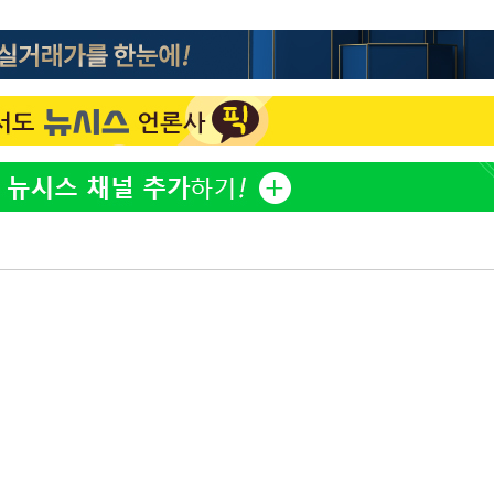
정보석 "황정음 전 남편 서
1
서글한 인상이었는데…"
감
황기순 "원정 도박으로 전
2
도피"
 포착
이승기 측 "차가원 전세금
3
라하라 격파
사기 수법…엄벌 원해"
인다"
정부, 전 산업에 'AI 옷' 
4
 위협"
1000대 보급 추진
수용할까
바다, 워터밤 공개저격 "말
 불가피"
5
등 압수수색
최준희, 또 성형수술 예고 
6
허지웅 "우리가 지지했던 
7
들었다"…형소법 개정에 