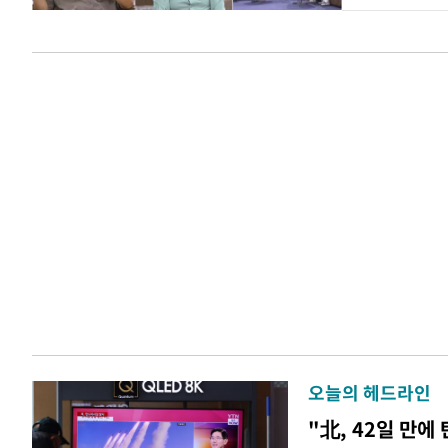
오늘의 헤드라인
"北, 42일 만에