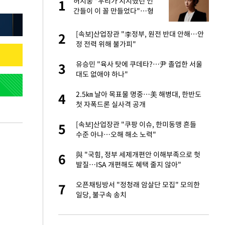
글
허지웅 "우리가 지지했던 인
1
1
간들이 이 꼴 만들었다"…형
소법 개정에 격한 반응
 재산 잃고 필리핀
[속보]산업장관 "李정부, 원전 반대 안해…안
2
2
정 전력 위해 불가피"
 미반환은 고도의
유승민 "육사 탓에 쿠데타?…尹 졸업한 서울
3
3
대도 없애야 하나"
입힌다…AI 로봇 연
2.5㎞ 날아 목표물 명중…美 해병대, 한반도
4
4
첫 자폭드론 실사격 공개
이 안 된다"
[속보]산업장관 "쿠팡 이슈, 한미동맹 흔들
5
5
수준 아냐…오해 해소 노력"
"짝짝이 눈 탈출"
與 "국힘, 정부 세제개편안 이해부족으로 헛
6
6
발질…ISA 개편해도 혜택 줄지 않아"
인간들이 이 꼴 만
오픈채팅방서 "정청래 암살단 모집" 모의한
7
7
격한 반응
일당, 불구속 송치