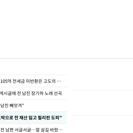
이승기 "차가원 105억 전세금 미반환은 고도의 사기"
 게시글에 전 남친 장기하 노래 선곡
 남친 빼앗겨"
도박으로 전 재산 잃고 필리핀 도피"
정보석 "황정음 전 남편 서글서글…잘 살길 바랐는데"