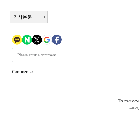
-15555초 전 >
손흥민, 5경기 연속골 실패…LAFC는 승부차기 끝 과달
-8156초 전 >
기사본문
내일까지 39도 '펄펄'…기상청 "태풍 지나며 폭염 잠시 꺾
-7793초 전 >
트럼프, 한국계 진보 주지사 후보 맹공…"공산주의가 최대
-7771초 전 >
"美간섭에 합의 지연"…트럼프, '이란 호르무즈 통제권' 
-4291초 전 >
[속보]산업장관 "李정부, 원전 반대 안해…안정 전력 위해
-2988초 전 >
[속보]경찰, '홍명보 선임 논란' 대한축구협회·축구회관 
-29191초 전 >
[속보]합참 "北 발사체는 단거리탄도미사일…감시·경계
화"
-28939초 전 >
日방위성, 北이 동해로 쏜 발사체는 탄도미사일 가능성
-27369초 전 >
[속보] SKT, 에이닷 서비스 장애 발생…"원인 파악 중"
-26775초 전 >
[속보]합참 "북, 동해상으로 미상 발사체 발사"
-26171초 전 >
'낮 최고 39도' 불볕더위…한밤 열대야도 계속[내일날씨]
-26130초 전 >
[속보]7~9일 프로야구 3연전도 폭염 취소…11일 재개
-25792초 전 >
"韓 외환시장 개입 관측 배경엔 美의 대한국 무역적자 있
-25619초 전 >
'월드컵 탈락 후폭풍' 축구협회…초유의 압수수색에 '충격
-25459초 전 >
서울 낮 37.9도, 올여름 최고치 경신…영등포 순간 '40도
-25021초 전 >
[속보]종합특검, 대검 추가 압수수색…내란 중요임무종사