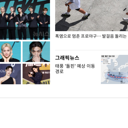
전남광주… 열화상 카메라에 담긴
폭염으로 멈춘 프로야구… 발걸음 돌리는
그래픽뉴스
태풍 '돌핀' 예상 이동
경로