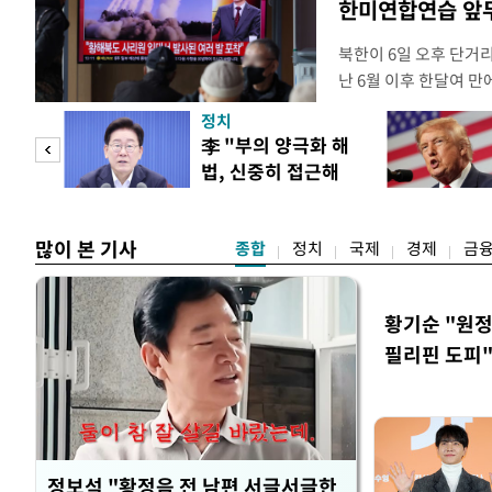
한미연합연습 앞
북한이 6일 오후 단거
난 6월 이후 한달여 
본부에 따르면 우리 군은
정치
서 동해상으로 발사된 
"사적
李 "부의 양극화 해
북한이 미사일을 몇 발
법, 신중히 접근해
다. 한미 정보당국은 
 차이
야"
많이 본 기사
종합
정치
국제
경제
금
황기순 "원정
필리핀 도피
정보석 "황정음 전 남편 서글서글한