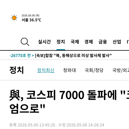
-2988초 전 >
[속보]경찰, '홍명보 선임 논란' 대한축구협회·축구회관 
2026.08.06 (목)
서울 36.5℃
-29191초 전 >
[속보]합참 "北 발사체는 단거리탄도미사일…감시·경계
화"
-28939초 전 >
日방위성, 北이 동해로 쏜 발사체는 탄도미사일 가능성
-27369초 전 >
[속보] SKT, 에이닷 서비스 장애 발생…"원인 파악 중"
실시간
정치
국제
경제
금융
산업
-26775초 전 >
[속보]합참 "북, 동해상으로 미상 발사체 발사"
-26171초 전 >
'낮 최고 39도' 불볕더위…한밤 열대야도 계속[내일날씨]
-26130초 전 >
[속보]7~9일 프로야구 3연전도 폭염 취소…11일 재개
정치
정치최신
청와대
국회/정당
국방/외
-25792초 전 >
"韓 외환시장 개입 관측 배경엔 美의 대한국 무역적자 있
-25619초 전 >
'월드컵 탈락 후폭풍' 축구협회…초유의 압수수색에 '충격
-25459초 전 >
서울 낮 37.9도, 올여름 최고치 경신…영등포 순간 '40도
與, 코스피 7000 돌파에
-25021초 전 >
[속보]종합특검, 대검 추가 압수수색…내란 중요임무종사
엄으로"
-21116초 전 >
[속보]코스닥, 800p 회복…0.26% 오른 801.67 마감
-21046초 전 >
[속보]코스피, 301.88포인트(4.58%) 내린 6296.38 마
-20911초 전 >
[속보]원·달러 환율, 0.7원 내린 1423.8원 마감
등록 2026.05.06 13:45:26
수정 2026.05.06 14:28:24
-18510초 전 >
"여기 떨어졌다"…다누리, 스페이스X 로켓 달 충돌 흔적