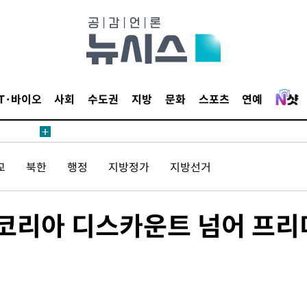
등 압수수색
태세 강
IT·바이오
사회
수도권
지방
문화
스포츠
연예
교
북한
행정
지방정가
지방선거
어"
·당황'
'
 "코리아 디스카운트 넘어 프리
 혐의
감
 포착