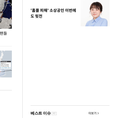
'홈플 피해' 소상공인 이번에
도 뒷전
 팬들
이 대통령, '청년 대책 속도 높여야…폭염 문제도
입추 코앞인데 전
총력 대응'