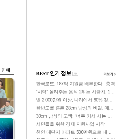
금융
 세
외국인 폭풍매도에
'유
코스피 6200선 주저
앉아
연예