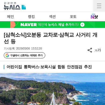
메인
랭킹
섹션
포토
[삼척소식]오분동 교차로·삼척교 사거리 개
선 등
기사등록
2026/05/06 15:52:26
가
가
구글에서 선호하는 매체로 추가
어린이집 통학버스·보육시설 합동 안전점검 추진