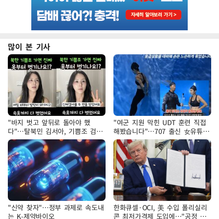
많이 본 기사
"바지 벗고 앞뒤로 돌아야 했
"여군 지원 막힌 UDT 훈련 직접
다"…탈북민 김서아, 기쁨조 검사
해봤습니다"…707 출신 女유튜버
수치심 회상
'완벽 소화'
"신약 찾자"…정부 과제로 속도내
한화큐셀·OCI, 美 수입 폴리실리
는 K-제약바이오
콘 최저가격제 도입에…"공정 경