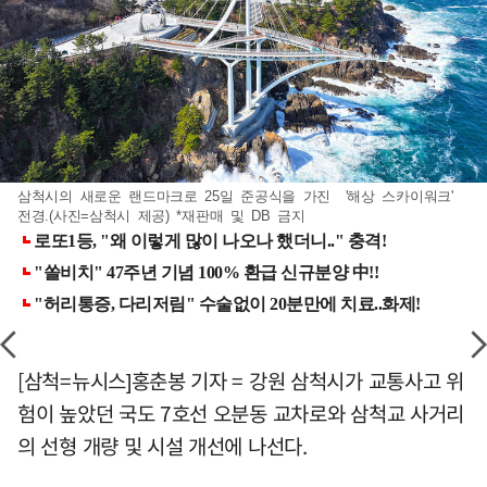
삼척시의 새로운 랜드마크로 25일 준공식을 가진 '해상 스카이워크'
전경.(사진=삼척시 제공) *재판매 및 DB 금지
[삼척=뉴시스]홍춘봉 기자 = 강원 삼척시가 교통사고 위
험이 높았던 국도 7호선 오분동 교차로와 삼척교 사거리
의 선형 개량 및 시설 개선에 나선다.