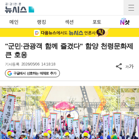
메인
랭킹
섹션
포토
"군민·관광객 함께 즐겼다" 함양 천령문화제
큰 호응
기사등록
2026/05/06 14:18:18
가
가
구글에서 선호하는 매체로 추가