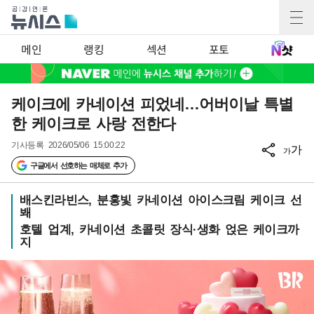
메인
랭킹
섹션
포토
케이크에 카네이션 피었네…어버이날 특별
한 케이크로 사랑 전한다
기사등록
2026/05/06 15:00:22
가
가
구글에서 선호하는 매체로 추가
배스킨라빈스, 분홍빛 카네이션 아이스크림 케이크 선
봬
호텔 업계, 카네이션 초콜릿 장식·생화 얹은 케이크까
지