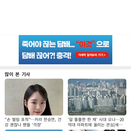
많이 본 기사
"손 떨림 포착"…카라 한승연, 건
'덜 똘똘한 한 채' 시대 오나…20
강 괜찮나 팬들 '걱정'
억대 아파트에 쏠리는 관심[세제
개편, 그 이후②]