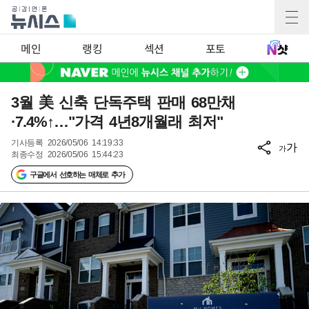
메인
랭킹
섹션
포토
3월 美 신축 단독주택 판매 68만채
·7.4%↑…"가격 4년8개월래 최저"
기사등록
2026/05/06 14:19:33
가
가
최종수정
2026/05/06 15:44:23
구글에서 선호하는 매체로 추가