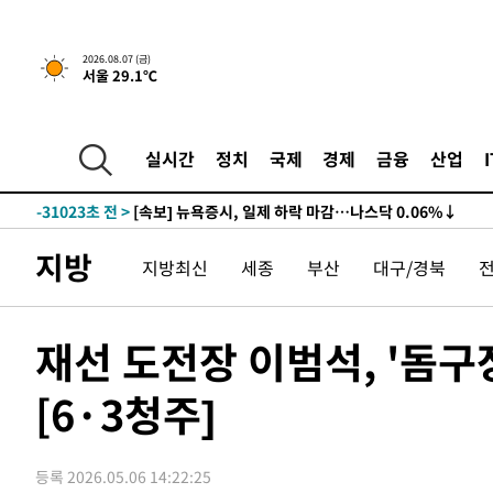
2026.08.07 (금)
서울 29.1℃
실시간
정치
국제
경제
금융
산업
-31023초 전 >
[속보] 뉴욕증시, 일제 하락 마감…나스닥 0.06%↓
지방
지방최신
세종
부산
대구/경북
재선 도전장 이범석, '돔
[6·3청주]
등록 2026.05.06 14:22:25