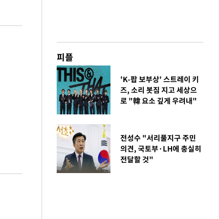
피플
'K-팝 보부상' 스트레이 키
즈, 소리 봇짐 지고 세상으
로 "韓 요소 깊게 우려내"
전성수 "서리풀지구 주민
의견, 국토부·LH에 충실히
전달할 것"