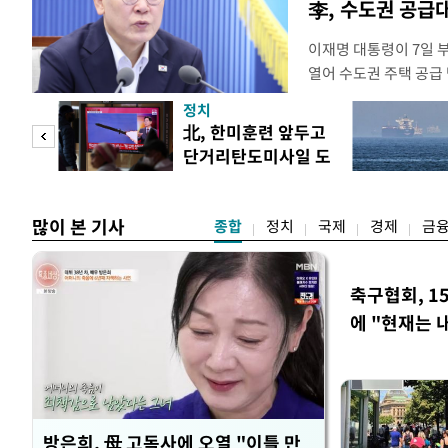
李, 수도권 공급
이재명 대통령이 7일 
열어 수도권 주택 공급
령은 이날 오후 2시 청
정치
를 비공개로 주재한다. 
"사적
北, 한미훈련 앞두고
공개 회의에서 "가용한
단거리탄도미사일 도
라"고 지시한 지 나흘 
 차
발
많이 본 기사
종합
정치
국제
경제
금
축구협회, 1
에 "현재는 
방은희, 母 고독사에 오열 "이틀 만