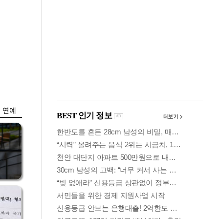
금융
개
외국인 폭풍매도에
 우
코스피 6200선 주저
앉아
연예