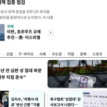
대책 집중 점검
부동산 정책 점검을 위한 2차 회의를
 방안을 중점적으로 논의한다. 이 대통
와대에서 부동산 정책 점검 2차 회의
국제
경제
지난 3일 부동산·주식 시장 점검 비
이란, 호르무즈 규제
초고가 겨냥 세제
 주택 공급 물량을 최대한 확보하
추진…美·이스라엘
편…전월세 '유탄'
만이다. 앞서 이 대통령은 1차
선박 차단
려
융
산업
IT·바이오
사회
수도권
지방
문화
스포츠
5년 전 심판 성 접대 파문
내부 지침 준수"
김지수, '여행사 대
축구협회 '성접대' 감
표' 변신 근황 "가볼
사보고서 나왔다…