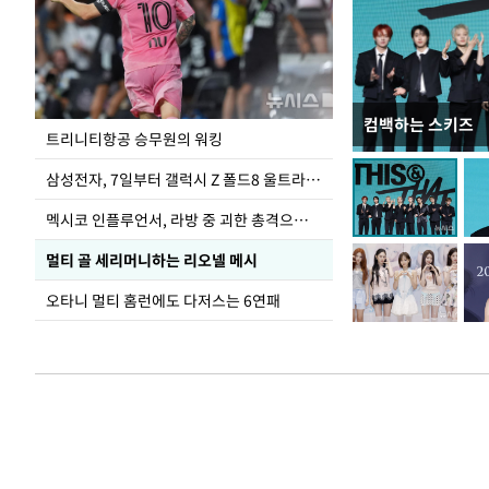
컴백하는 스키즈
입추 하루 앞둔 
트리니티항공 승무원의 워킹
폭염
삼성전자, 7일부터 갤럭시 Z 폴드8 울트라·폴드8·플립8 출시
멕시코 인플루언서, 라방 중 괴한 총격으로 사망
멀티 골 세리머니하는 리오넬 메시
오타니 멀티 홈런에도 다저스는 6연패