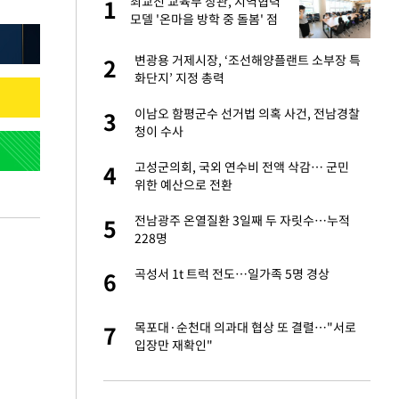
"이
최교진 교육부 장관, 지역협력
1
1
모델 '온마을 방학 중 돌봄' 점
검
성 접대 파문에 "현
변광용 거제시장, ‘조선해양플랜트 소부장 특
2
2
화단지’ 지정 총력
신 근황 "가볼 만하
이남오 함평군수 선거법 의혹 사건, 전남경찰
3
3
청이 수사
보고서 나왔다…월드
고성군의회, 국외 연수비 전액 삭감… 군민
4
4
위한 예산으로 전환
소…11일 재개·오
전남광주 온열질환 3일째 두 자릿수…누적
5
5
228명
 단거리탄도미사
곡성서 1t 트럭 전도…일가족 5명 경상
6
6
출발…나스닥
목포대·순천대 의과대 협상 또 결렬…"서로
7
7
입장만 재확인"