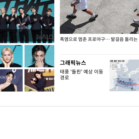
전남광주… 열화상 카메라에 담긴
폭염으로 멈춘 프로야구… 발걸음 돌리는
그래픽뉴스
태풍 '돌핀' 예상 이동
경로