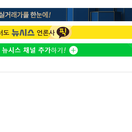
방은희, 母 고독사에 오열 
1
틀 만에 발견"
축구협회, 15년 전 심판 
2
재는 내부 지침 준수"
김지수, '여행사 대표' 변
3
니…"
축구협회 '성접대' 감사
4
컵·올림픽 심판 포함
프로야구 9일까지 폭염 취
5
후 7시 시작(종합)
[속보]합참 "北 발사체는
6
일…감시·경계태세 강화"
[속보] 뉴욕증시, 혼조 
7
0.3%↓, 다우 0.14%↑