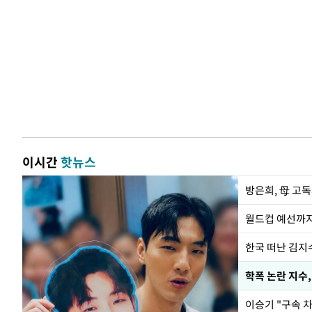
이시간
핫뉴스
방은희, 母 고독
월드컵 예선까지
한국 떠난 김지
학폭 논란 지수
이승기 "구속 차