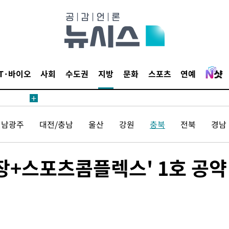
IT·바이오
사회
수도권
지방
문화
스포츠
연예
전남광주
대전/충남
울산
강원
충북
전북
경남
구장+스포츠콤플렉스' 1호 공약