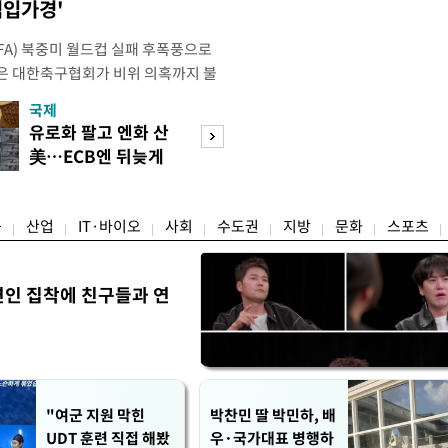
점입가경'
IFA) 북중미 월드컵 실패 후폭풍으로
은 대한축구협회가 비위 의혹까지 불
밭이 됐다. 특히 10년도 넘은 외국인
국제
경제
 파묘되면서 축구협회를 향한 불신은
유로화 팔고 엔화 산
수도권 고용 급랭
 이르렀다. 축구협회는 2024년 7월
美…ECB엔 뒤늦게
전국 취업자 10명
대표팀 사령탑으로 선임한 뒤
통보
1명뿐
융
산업
IT·바이오
사회
수도권
지방
문화
스포츠
연인 집착에 친구들과 연
"여군 지원 막힌
박찬민 딸 박민하, 배
UDT 훈련 직접 해봤
우·국가대표 병행하