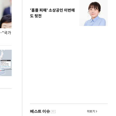
'홈플 피해' 소상공인 이번에
도 뒷전
…"국가
홈플러스, 67개 점포 가오픈… 13일 정식 개장
오세훈 서울시장,
환경 점검