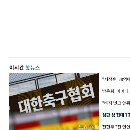
이시간
핫뉴스
"서장훈, 28억
방은희, 어머니 
"바지 벗고 앞
심판 성 접대 7
전현무 "전 연