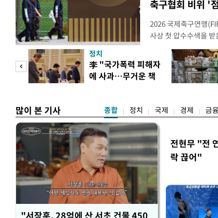
축구협회 비위 '
2026 국제축구연맹(F
사상 첫 압수수색을 받
거지면서 그야말로 쑥대
정치
심판 성 접대 파문까지
 두
李 "국가폭력 피해자
돌이킬 수 없는 지경까지
에 사과…무거운 책
홍명보 전 감독을 국가
 정도
임감"
많이 본 기사
종합
정치
국제
경제
금
전현무 "전 
락 끊어"
"서장훈, 28억에 산 서초 건물 450