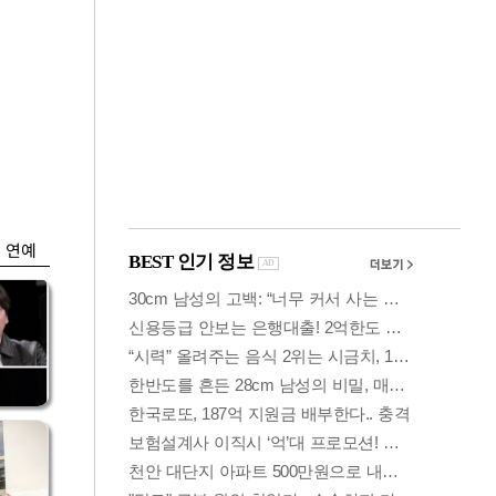
금융
…
'가격 왜곡 논란' 프
 중
리장 상·하한가 한시
금지
연예