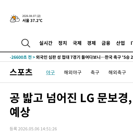
2026.08.07 (금)
서울 37.2℃
-3378초 전 >
[속보]경찰·노동부, HL만도 평택사업장 끼임 사망 관련 
-32185초 전 >
낮 최고 37도 찜통더위…곳곳 소나기·강원 많은 비[내일
-30491초 전 >
SK하이닉스, 용인·청주 팹에 54조 투자…"AI 메모리 수
실시간
정치
국제
경제
금융
산업
응"
-27347초 전 >
여자배구 이재영·이다영 자매, 아제르바이잔 투란VC 입
-26600초 전 >
외국인 심판 성 접대 7경기 들여다보니…한국 축구 '5승 2
-26334초 전 >
[속보]코스닥, 2.86포인트(0.36%) 내린 798.81마감
스포츠
야구
해외야구
축구
해외축구
-26287초 전 >
[속보]코스피, 6200선 약보합…0.60% 내린 6258.77에
-26267초 전 >
[속보]원·달러 환율, 7.7원 내린 1416.1원 마감
-26156초 전 >
[속보] 노원서 40.1도 관측…서울, 2018년 이후 첫 40도
공 밟고 넘어진 LG 문보경
-23246초 전 >
[속보]종합특검, '계엄 수용공간 확보' 신용해 前교정본
예상
-22119초 전 >
외신들도 주목한 韓축구 파문…"국민적 공분에 수사 재개
-22090초 전 >
11시간 압수수색에 성접대 파문까지…'쑥대밭' 된 축구
-21112초 전 >
[속보]규제합리화위원회 부위원장에 김태유 서울대 공대
등록 2026.05.06 14:51:26
병태 후임
-17470초 전 >
[속보]국힘 윤리위, '돌려차기 발언' 진종오·서범수 징계