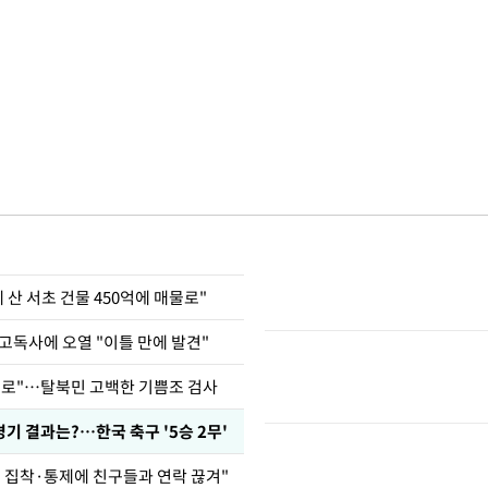
에 산 서초 건물 450억에 매물로"
고독사에 오열 "이틀 만에 발견"
뒤로"…탈북민 고백한 기쁨조 검사
경기 결과는?…한국 축구 '5승 2무'
인 집착·통제에 친구들과 연락 끊겨"