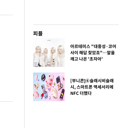
피플
아르테미스 "대중성·코어
사이 해답 찾았죠"…알을
깨고 나온 '초자아'
[부니콘]⑥슬래시비슬래
시, 스마트폰 액세서리에
NFC 더했다