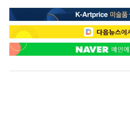
-22119초 전 >
외신들도 주목한 韓축구 파문…"국민적 공분에 수사 재개
-22090초 전 >
11시간 압수수색에 성접대 파문까지…'쑥대밭' 된 축구
-21112초 전 >
[속보]규제합리화위원회 부위원장에 김태유 서울대 공대
병태 후임
-17470초 전 >
[속보]국힘 윤리위, '돌려차기 발언' 진종오·서범수 징계
-12795초 전 >
[속보] 7월 중국 수출 23.9%↑ 수입 27.5%↑…무역총
25.3%↑
-9955초 전 >
[속보]'채상병 순직 책임' 임성근, 항소심도 징역 3년
-9821초 전 >
[속보]종합특검, '관저이전 봐주기 감사' 유병호 구속기소
-6421초 전 >
민주 콩고 에볼라환자 4천명 돌파, 4053명 발생 1850명 
-5671초 전 >
[속보]'300억원대 사기 혐의' 차가원 대표 구속 송치
-4865초 전 >
"미 전국적 살모네라 식중독 원인은 멕시코산 할라피뇨"-- 
-3378초 전 >
[속보]경찰·노동부, HL만도 평택사업장 끼임 사망 관련 