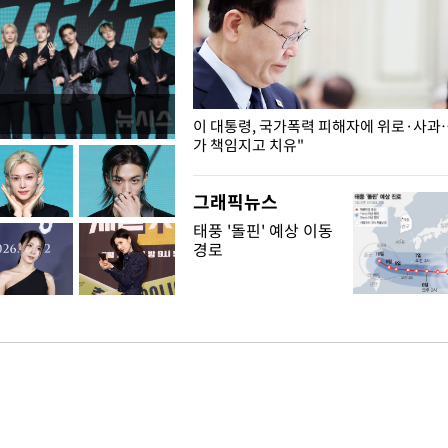
개구리밥
이 대통령, 국가폭력 피해자에 위로·사과
가 책임지고 치유"
그래픽뉴스
태풍 '돌핀' 예상 이동
경로