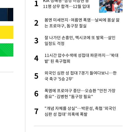
건물
KIA 정해영·삼성 이승현 등
1
1
11명 상무 합격…12월 입대
예정
친구들과 연락 끊어"
봄엔 미세먼지·여름엔 폭염…날씨에 몸살 앓
2
2
는 프로야구, 돔구장 절실
련 직접 해봤습니
잘 나가던 손흥민, 멕시코에 또 발목…살인
3
3
'완벽 소화'
일정도 걱정
·국가대표 병행하더
11시간 압수수색에 성접대 파문까지…'쑥대
4
4
밭' 된 축구협회
용객 제한을" vs
외국인 심판 성 접대 7경기 들여다보니…한
5
5
"
국 축구 '5승 2무'
하 주택은 보유·양도
폭염에 프로야구 중단…오승환 "안전 가장
6
6
중요"·김병현 "돔구장 필요"
75원 분기 배
"개념 자체를 상실"…박문성, 축협 '외국인
7
7
방안 확정"
심판 성 접대' 의혹에 폭발