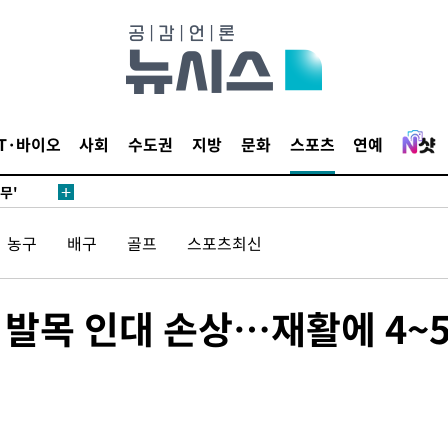
압수수색
날씨]
요 선제 대
IT·바이오
사회
수도권
지방
문화
스포츠
연예
단
무'
농구
배구
골프
스포츠최신
 마쳐
, 발목 인대 손상…재활에 4~
부장 기소
"
협회
 교수…이
 절차 개시