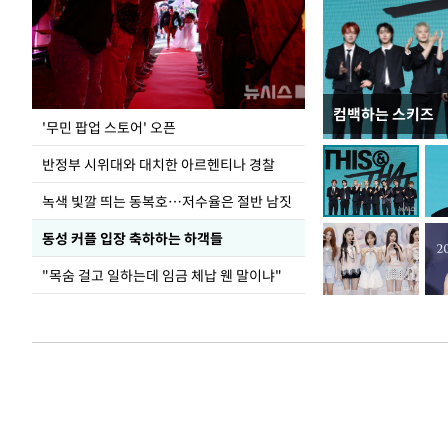
컴백하는 스키즈
지석천 뒤덮은 
'무민 팝업 스토어' 오픈
반정부 시위대와 대치한 아르헨티나 경찰
녹색 빛깔 띄는 동복호…저수율은 절반 남짓
동성 커플 입장 축하하는 하객들
"목숨 걸고 일하는데 임금 체납 웬 말이냐"