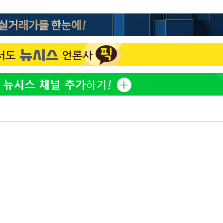
"서장훈, 28억에 산 서초 
1
450억에 매물로"
"
협회
전현무 "전 연인 집착에 
2
 교수…이
 절차 개시
"여군 지원 막힌 UDT 훈
3
액
다"…707 출신 女유튜버 
박찬민 딸 박민하, 배우
4
니…여유로운 근황 공개
사망
"한강수영장, 문신 노출 이
5
"출입 막는 건 명백한 차별
CDC
압수수색
구윤철 "실거주 30억 이
6
세 모두 완화"
[속보]SK하이닉스, 주당 3
7
당…"3분기 중 주주환원 