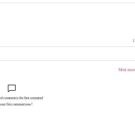
액
사망
CDC
압수수색
날씨]
요 선제 대
단
무'
 마쳐
부장 기소