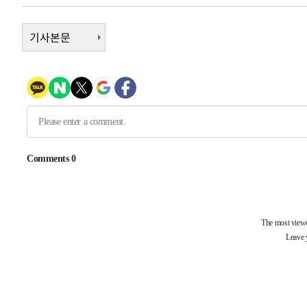
-12795초 전 >
[속보] 7월 중국 수출 23.9%↑ 수입 27.5%↑…무역총
25.3%↑
-9955초 전 >
기사본문
[속보]'채상병 순직 책임' 임성근, 항소심도 징역 3년
-9821초 전 >
[속보]종합특검, '관저이전 봐주기 감사' 유병호 구속기소
-6421초 전 >
민주 콩고 에볼라환자 4천명 돌파, 4053명 발생 1850명 
-5671초 전 >
[속보]'300억원대 사기 혐의' 차가원 대표 구속 송치
-4865초 전 >
"미 전국적 살모네라 식중독 원인은 멕시코산 할라피뇨"-- 
-3378초 전 >
[속보]경찰·노동부, HL만도 평택사업장 끼임 사망 관련 
-32185초 전 >
낮 최고 37도 찜통더위…곳곳 소나기·강원 많은 비[내일
-30491초 전 >
SK하이닉스, 용인·청주 팹에 54조 투자…"AI 메모리 수
응"
-27347초 전 >
여자배구 이재영·이다영 자매, 아제르바이잔 투란VC 입
-26600초 전 >
외국인 심판 성 접대 7경기 들여다보니…한국 축구 '5승 2
-26334초 전 >
[속보]코스닥, 2.86포인트(0.36%) 내린 798.81마감
-26287초 전 >
[속보]코스피, 6200선 약보합…0.60% 내린 6258.77에
-26267초 전 >
[속보]원·달러 환율, 7.7원 내린 1416.1원 마감
-26156초 전 >
[속보] 노원서 40.1도 관측…서울, 2018년 이후 첫 40도
-23246초 전 >
[속보]종합특검, '계엄 수용공간 확보' 신용해 前교정본